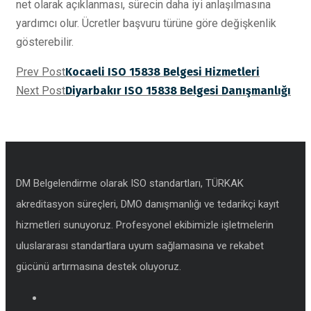
net olarak açıklanması, sürecin daha iyi anlaşılmasına
yardımcı olur. Ücretler başvuru türüne göre değişkenlik
gösterebilir.
Prev Post
Kocaeli ISO 15838 Belgesi Hizmetleri
Next Post
Diyarbakır ISO 15838 Belgesi Danışmanlığı
DM Belgelendirme olarak ISO standartları, TÜRKAK
akreditasyon süreçleri, DMO danışmanlığı ve tedarikçi kayıt
hizmetleri sunuyoruz. Profesyonel ekibimizle işletmelerin
uluslararası standartlara uyum sağlamasına ve rekabet
gücünü artırmasına destek oluyoruz.