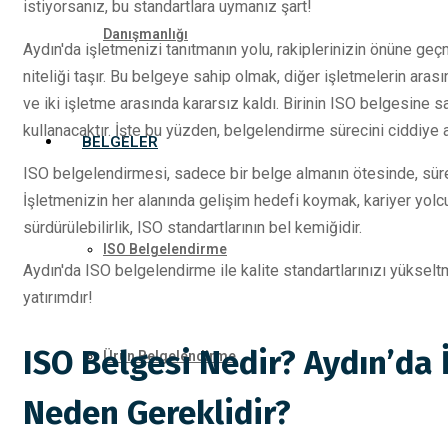
istiyorsanız, bu standartlara uymanız şart!
Danışmanlığı
Aydın'da işletmenizi tanıtmanın yolu, rakiplerinizin önüne geç
niteliği taşır. Bu belgeye sahip olmak, diğer işletmelerin aras
ve iki işletme arasında kararsız kaldı. Birinin ISO belgesine s
kullanacaktır. İşte bu yüzden, belgelendirme sürecini ciddiye 
BELGELER
ISO belgelendirmesi, sadece bir belge almanın ötesinde, süre
İşletmenizin her alanında gelişim hedefi koymak, kariyer yolcu
sürdürülebilirlik, ISO standartlarının bel kemiğidir.
ISO Belgelendirme
Aydın'da ISO belgelendirme ile kalite standartlarınızı yüksel
yatırımdır!
ISO Belgesi Nedir? Aydın’da 
Ürün Belgelendirme
Neden Gereklidir?