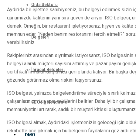
Gıda Sektörü
Aydın’da bir işletme sahibiyseniz, bu belgeyi edinmek sizin i
günümüzde kalitenin yanı sıra güven de arıyor. ISO belgesi, ü
demek. Örneğin, bir restaurant işletiyorsanız, hijyen ve kalite 
memnun eder. “Neden benim restoranımı tercih etmeli?” sorusu
Belgeleri
verebilirsiniz.
Rakipleriniz arasından sıyrılmak istiyorsanız, ISO belgesinin s
belgeyi alarak müşteri sayısını artırmış ve pazar payını genişl
İhracat Belgeleri
sertifikalı firmalar karşısında geri planda kalıyor. Bir başka 
gözünde görünmez olma riskini taşıyorsunuz.
ISO belgesi, yalnızca belgelendirilme süreciyle sınırlı kalmaz.
çalışanlarınızın iş yapış şekillerini belirler. Daha iyi bir çal
CE Belgelendirme
memnuniyetini artırarak, sadık bir müşteri kitlesi oluşturmanız
ISO belgesi almak, Aydın’daki işletmenizin geleceği için oldu
rekabette öne çıkmak için bu belgenin faydalarını göz ardı et
DMO