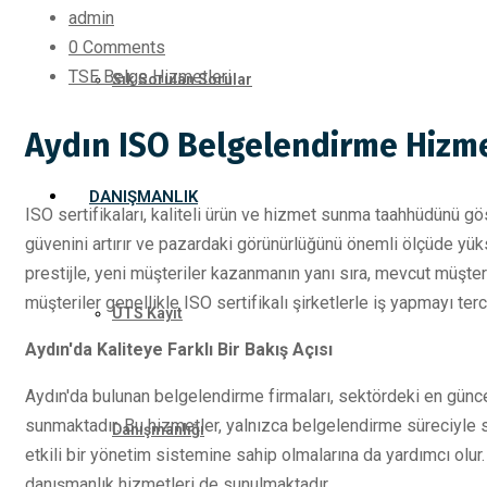
admin
0 Comments
TSE Belge Hizmetleri
Sık Sorulan Sorular
Aydın ISO Belgelendirme Hizme
DANIŞMANLIK
ISO sertifikaları, kaliteli ürün ve hizmet sunma taahhüdünü gös
güvenini artırır ve pazardaki görünürlüğünü önemli ölçüde yüks
prestijle, yeni müşteriler kazanmanın yanı sıra, mevcut müşteril
müşteriler genellikle ISO sertifikalı şirketlerle iş yapmayı terc
ÜTS Kayıt
Aydın'da Kaliteye Farklı Bir Bakış Açısı
Aydın'da bulunan belgelendirme firmaları, sektördeki en günc
sunmaktadır. Bu hizmetler, yalnızca belgelendirme süreciyle s
Danışmanlığı
etkili bir yönetim sistemine sahip olmalarına da yardımcı olur.
danışmanlık hizmetleri de sunulmaktadır.