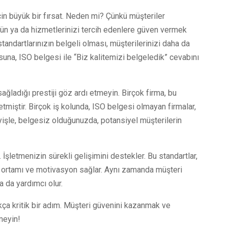
çin büyük bir fırsat. Neden mi? Çünkü müşteriler
rün ya da hizmetlerinizi tercih edenlere güven vermek
standartlarınızın belgeli olması, müşterilerinizi daha da
na, ISO belgesi ile “Biz kalitemizi belgeledik” cevabını
ağladığı prestiji göz ardı etmeyin. Birçok firma, bu
etmiştir. Birçok iş kolunda, ISO belgesi olmayan firmalar,
deyişle, belgesiz olduğunuzda, potansiyel müşterilerin
 İşletmenizin sürekli gelişimini destekler. Bu standartlar,
ışma ortamı ve motivasyon sağlar. Aynı zamanda müşteri
a da yardımcı olur.
kça kritik bir adım. Müşteri güvenini kazanmak ve
meyin!