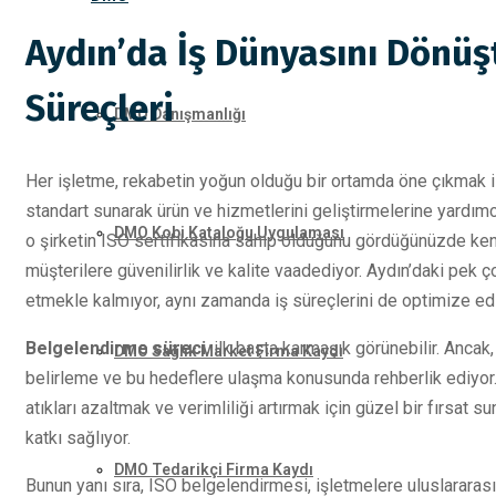
Aydın’da İş Dünyasını Dönüş
Süreçleri
DMO Danışmanlığı
Her işletme, rekabetin yoğun olduğu bir ortamda öne çıkmak is
standart sunarak ürün ve hizmetlerini geliştirmelerine yardımc
DMO Kobi Kataloğu Uygulaması
o şirketin ISO sertifikasına sahip olduğunu gördüğünüzde k
müşterilere güvenilirlik ve kalite vaadediyor. Aydın’daki pek ç
etmekle kalmıyor, aynı zamanda iş süreçlerini de optimize edi
Belgelendirme süreci
, ilk başta karmaşık görünebilir. Ancak,
DMO Sağlık Market Firma Kaydı
belirleme ve bu hedeflere ulaşma konusunda rehberlik ediyor. 
atıkları azaltmak ve verimliliği artırmak için güzel bir fırsat 
katkı sağlıyor.
DMO Tedarikçi Firma Kaydı
Bunun yanı sıra, ISO belgelendirmesi, işletmelere uluslararası p