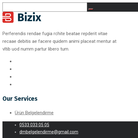
Perferendis rendae fugia rchite beatae repderit vitae
recaae debitis ae facere quidem animi placeat mentur at
vltib uod numm partur libero tum.
Our Services
Ürün Belgelendirme
0533 033 05 05
dmbelgelendirme@gmail.com