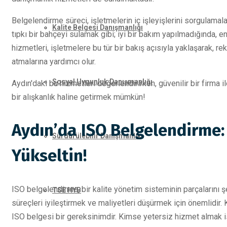
Belgelendirme süreci, işletmelerin iç işleyişlerini sorgulamalar
Kalite Belgesi Danışmanlığı
tıpkı bir bahçeyi sulamak gibi; iyi bir bakım yapılmadığında, e
hizmetleri, işletmelere bu tür bir bakış açısıyla yaklaşarak, r
atmalarına yardımcı olur.
Sosyal Uygunluk Danışmanlığı
Aydın'daki bu hizmetleri değerlendirirken, güvenilir bir firma 
bir alışkanlık haline getirmek mümkün!
Aydın’da ISO Belgelendirme: 
Sürdürülebilir Danışmanlık
Yükseltin!
ISO belgelendirme, bir kalite yönetim sisteminin parçalarını ş
TSE HYB
süreçleri iyileştirmek ve maliyetleri düşürmek için önemlidir. K
ISO belgesi bir gereksinimdir. Kimse yetersiz hizmet almak 