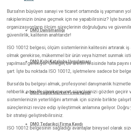
Bursa’nın büyüyen sanayi ve ticaret ortamında iş yapmanın yol
rakiplerinizin önüne geçmek için ne yapabilirsiniz? İşte bura
organizasyonların ölçüm süreçlerinin doğruluğunu ve güvenilirl
DMO Danışmanlığı
güvenilirlik, kalitenin anahtarıdır!
ISO 10012 belgesi, ölçüm sistemlerinin kalitesini artırarak iş
olmak gerekirse, mükemmel bir ürün veya hizmet sunmak isti
DMO Kobi Kataloğu Uygulaması
yapılması gerekiyor. Örneğin, bir üretim tesisinde hata payını
şart. İşte bu noktada ISO 10012, işletmelere sadece bir belge
Bursa’da bu belgeyi almak, profesyonel danışmanlık hizmetle
rehberlik eder. İlk olarak mevcut süreçlerinizi gözden geçirir v
DMO Sağlık Market Firma Kaydı
sistemlerinizin yeterliliğini artırmak için sizinle birlikte çalı
süreçlerinizi revize edip iyileştirmek anlamına geliyor. Doğru
bir strateji geliştirebilirsiniz.
DMO Tedarikçi Firma Kaydı
ISO 10012 belgesinin sağladığı avantajlar bireysel olarak size