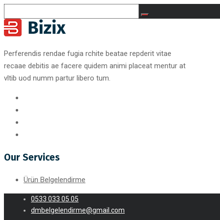
Perferendis rendae fugia rchite beatae repderit vitae
recaae debitis ae facere quidem animi placeat mentur at
vltib uod numm partur libero tum.
Our Services
Ürün Belgelendirme
0533 033 05 05
dmbelgelendirme@gmail.com