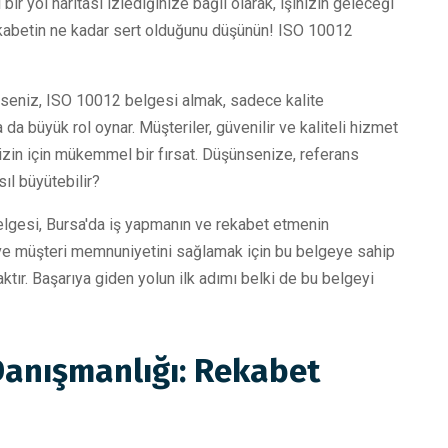
ir yol haritası izlediğinize bağlı olarak, işinizin geleceği
 rekabetin ne kadar sert olduğunu düşünün! ISO 10012
yseniz, ISO 10012 belgesi almak, sadece kalite
 büyük rol oynar. Müşteriler, güvenilir ve kaliteli hizmet
Sizin için mükemmel bir fırsat. Düşünsenize, referans
sıl büyütebilir?
elgesi, Bursa'da iş yapmanın ve rekabet etmenin
ak ve müşteri memnuniyetini sağlamak için bu belgeye sahip
ktır. Başarıya giden yolun ilk adımı belki de bu belgeyi
Danışmanlığı: Rekabet