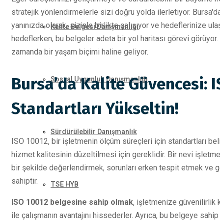
stratejik yönlendirmelerle sizi doğru yolda ilerletiyor. Bursa
yanınızda olarak, sizinle birlikte çalışıyor ve hedeflerinize ul
Kalite Belgesi Danışmanlığı
hedeflerken, bu belgeler adeta bir yol haritası görevi görüyor. 
zamanda bir yaşam biçimi haline geliyor.
Bursa’da Kalite Güvencesi: I
Sosyal Uygunluk Danışmanlığı
Standartları Yükseltin!
Sürdürülebilir Danışmanlık
ISO 10012, bir işletmenin ölçüm süreçleri için standartları belir
hizmet kalitesinin düzeltilmesi için gereklidir. Bir nevi işletm
bir şekilde değerlendirmek, sorunları erken tespit etmek ve g
sahiptir.
TSE HYB
ISO 10012 belgesine sahip olmak
, işletmenize güvenilirlik 
ile çalışmanın avantajını hissederler. Ayrıca, bu belgeye sahi