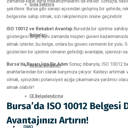
zamanda karar alma mekanizmalarını da etkiler. Sonuçta, nasıl b
Gıda Sektörü
şekillenir. Bursa gibi sanayi açısından gelişmiş bir şehirde,
belgesine sahip olmak, sizi rakiplerinizin önüne geçirebilir.
ISO 10012 ve Rekabet Avantajı
Bursa'da bir işletme sahibi
Belgeleri
göstergesi değil, aynı zamanda müşteri güveni kazanmanızda da
almak isterler; bu belge, onlara bu güveni vermenin bir yolu. 
gösterilen bir işletme olmanın getirdiği avantajlar, işlerinizi na
Bursa'da Başarı İçin Bir Adım
Sonuç itibarıyla, ISO 10012 b
İhracat Belgeleri
anahtarlarından biri olarak karşımıza çıkıyor. Kaliteyi artırm
olmak, işinizdeki potansiyeli açığa çıkarmanıza yardımcı olaca
almak olabilir!
CE Belgelendirme
Bursa’da ISO 10012 Belgesi 
Avantajınızı Artırın!
DMO