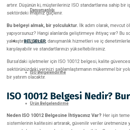
artırır. Düşünün ki, müşterileriniz ISO standartlarına sahip bir
Danışmanlığı
sektördeki imajınız güçlenir.
Bu belgeyi almak, bir yolculuktur.
İlk adım olarak, mevcut ö
yapıyorsunuz? Hangi alanlarda geliştirmeye ihtiyaç var? Bu sor
yaklaştırır. Eğitimler, danışmanlık hizmetleri ve iç denetimle
BELGELER
karşılayabilir ve standartlarınızı yükseltebilirsiniz.
Bursa’daki işletmeler için ISO 10012 belgesi, kalite güvencesi
sektörünüzdeki yerinizi sağlamlaştırmanın mükemmel bir yolud
ISO Belgelendirme
bir yatırım olacaktır.
ISO 10012 Belgesi Nedir? Bur
Ürün Belgelendirme
Neden ISO 10012 Belgesine İhtiyacınız Var?
Her işin temel
sistemlerinin kalitesini artırarak, güvenilir veriler üretmenize