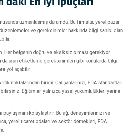
’daki En İyi İpuçları
konusunda uzmanlaşmış durumda. Bu firmalar, yerel pazar
el düzenlemeler ve gereksinimler hakkında bilgi sahibi olan
ilir.
un. Her belgenin doğru ve eksiksiz olması gerekiyor.
a da ürün etiketleme gereksinimleri gibi konularda bilgi
e yol açabilir.
tik noktalarından biridir. Çalışanlarınızı, FDA standartları
ilirsiniz. Eğitimler, yalnızca yasal yükümlülükleri yerine
 paylaşımını kolaylaştırır. Bu ağ, deneyimlerinizi ve
yrıca, yerel ticaret odaları ve sektör dernekleri, FDA
r.