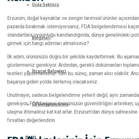
Gıda Sektörü
Erzurum, doğal kaynaklar ve zengin tarımsal ürünler açısından 
pazarda bırakmak istemiyorsanız, FDA belgelendirmesi kaçınılm
standartlara uygunluğu kanıtlandığında, dünya genelindeki pota
Belgeleri
girmek için hangi adımları atmalısınız?
İlk adım, ürününüzü doğru bir şekilde kaydettirmek. Bu aşamada,
göstermeniz gerekiyor. Ardından, gerekli dokümanları toplamak
İhracat Belgeleri
testleri yaptırmalısınız. Tüm bu süreç, zaman alıcı olabilir. 
başarıya giden yolda ilerlemiş olacaksınız.
Unutmayın, sadece belgelendirme yeterli değil; aynı zamanda
gerekiyor. FDA belgesi, ürününüzün güvenilirliğini artırırken, 
CE Belgelendirme
ulaşma ihtimaliniz kat kat artar. Erzurum’dan dünya sahnesine
fırsatları değerlendirin.
DMO