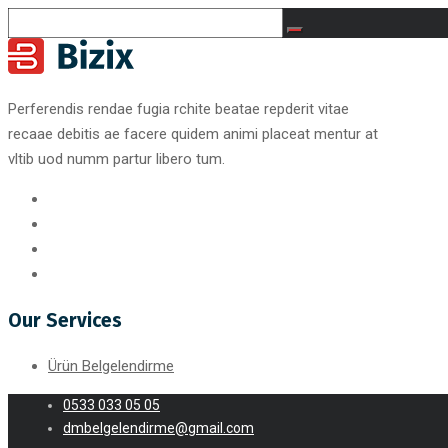
Perferendis rendae fugia rchite beatae repderit vitae
recaae debitis ae facere quidem animi placeat mentur at
vltib uod numm partur libero tum.
Our Services
Ürün Belgelendirme
0533 033 05 05
dmbelgelendirme@gmail.com