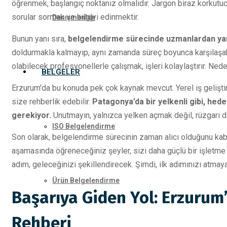
öğrenmek, başlangıç noktanız olmalıdır. Jargon biraz korkutuc
sorular sormak ve bilgiyi edinmektir.
Danışmanlığı
Bunun yanı sıra,
belgelendirme sürecinde uzmanlardan ya
doldurmakla kalmayıp, aynı zamanda süreç boyunca karşılaşa
olabilecek profesyonellerle çalışmak, işleri kolaylaştırır. Ned
BELGELER
Erzurum'da bu konuda pek çok kaynak mevcut. Yerel iş geliştirm
size rehberlik edebilir.
Patagonya’da bir yelkenli gibi, hed
gerekiyor.
Unutmayın, yalnızca yelken açmak değil, rüzgarı 
ISO Belgelendirme
Son olarak, belgelendirme sürecinin zaman alıcı olduğunu kab
aşamasında öğreneceğiniz şeyler, sizi daha güçlü bir işletme 
adım, geleceğinizi şekillendirecek. Şimdi, ilk adımınızı atmay
Ürün Belgelendirme
Başarıya Giden Yol: Erzuru
Rehberi