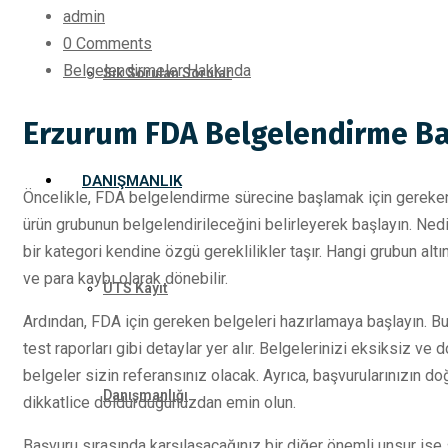
admin
0 Comments
Belgelendirmeler Hakkında
Sık Sorulan Sorular
Erzurum FDA Belgelendirme Ba
DANIŞMANLIK
Öncelikle, FDA belgelendirme sürecine başlamak için gereken b
ürün grubunun belgelendirileceğini belirleyerek başlayın. Nedir
bir kategori kendine özgü gereklilikler taşır. Hangi grubun al
ve para kaybı olarak dönebilir.
ÜTS Kayıt
Ardından, FDA için gereken belgeleri hazırlamaya başlayın. Bu
test raporları gibi detaylar yer alır. Belgelerinizi eksiksiz v
belgeler sizin referansınız olacak. Ayrıca, başvurularınızın doğr
Danışmanlığı
dikkatlice doldurduğunuzdan emin olun.
Başvuru sırasında karşılaşacağınız bir diğer önemli unsur ise 