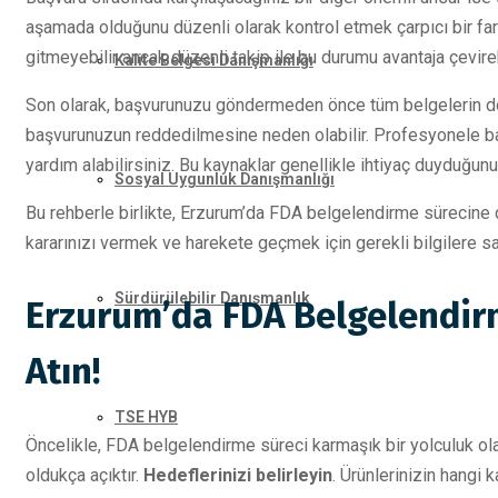
aşamada olduğunu düzenli olarak kontrol etmek çarpıcı bir fark
gitmeyebilir ancak düzenli takip ile bu durumu avantaja çevireb
Kalite Belgesi Danışmanlığı
Son olarak, başvurunuzu göndermeden önce tüm belgelerin doğ
başvurunuzun reddedilmesine neden olabilir. Profesyonele b
yardım alabilirsiniz. Bu kaynaklar genellikle ihtiyaç duyduğunu
Sosyal Uygunluk Danışmanlığı
Bu rehberle birlikte, Erzurum’da FDA belgelendirme sürecine da
kararınızı vermek ve harekete geçmek için gerekli bilgilere s
Sürdürülebilir Danışmanlık
Erzurum’da FDA Belgelendirme
Atın!
TSE HYB
Öncelikle, FDA belgelendirme süreci karmaşık bir yolculuk olab
oldukça açıktır.
Hedeflerinizi belirleyin
. Ürünlerinizin hangi 