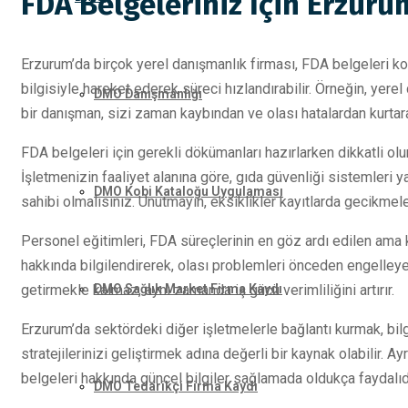
FDA Belgeleriniz İçin Erzurum
Erzurum’da birçok yerel danışmanlık firması, FDA belgeleri 
bilgisiyle hareket ederek süreci hızlandırabilir. Örneğin, yer
DMO Danışmanlığı
bir danışman, sizi zaman kaybından ve olası hatalardan kurtarab
FDA belgeleri için gerekli dökümanları hazırlarken dikkatli ol
İşletmenizin faaliyet alanına göre, gıda güvenliği sistemleri y
DMO Kobi Kataloğu Uygulaması
sahibi olmalısınız. Unutmayın, eksiklikler kayıtlarda gecikmeler
Personel eğitimleri, FDA süreçlerinin en göz ardı edilen ama kri
hakkında bilgilendirerek, olası problemleri önceden engelleyeb
DMO Sağlık Market Firma Kaydı
getirmekle kalmaz, aynı zamanda iş gücü verimliliğini artırır.
Erzurum’da sektördeki diğer işletmelerle bağlantı kurmak, bilgi
stratejilerinizi geliştirmek adına değerli bir kaynak olabilir. A
belgeleri hakkında güncel bilgiler sağlamada oldukça faydalıdı
DMO Tedarikçi Firma Kaydı