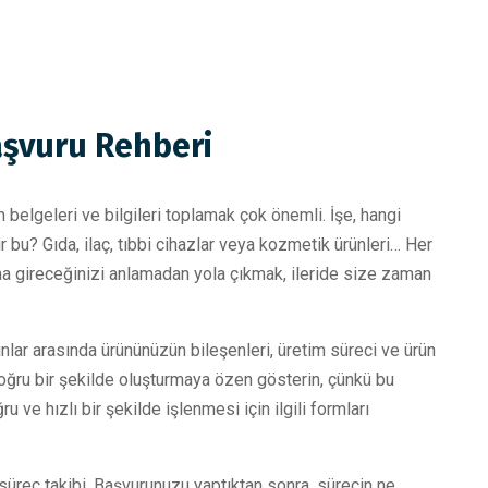
şvuru Rehberi
elgeleri ve bilgileri toplamak çok önemli. İşe, hangi
 bu? Gıda, ilaç, tıbbi cihazlar veya kozmetik ürünleri… Her
tına gireceğinizi anlamadan yola çıkmak, ileride size zaman
nlar arasında ürününüzün bileşenleri, üretim süreci ve ürün
e doğru bir şekilde oluşturmaya özen gösterin, çünkü bu
u ve hızlı bir şekilde işlenmesi için ilgili formları
süreç takibi. Başvurunuzu yaptıktan sonra, sürecin ne