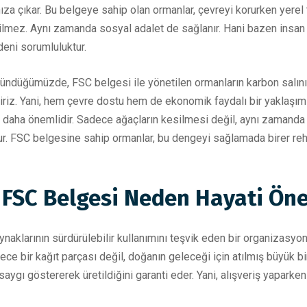
za çıkar. Bu belgeye sahip olan ormanlar, çevreyi korurken yerel to
lmez. Aynı zamanda sosyal adalet de sağlanır. Hani bazen insan
deni sorumluluktur.
ndüğümüzde, FSC belgesi ile yönetilen ormanların karbon salınımın
liriz. Yani, hem çevre dostu hem de ekonomik faydalı bir yaklaşı
k daha önemlidir. Sadece ağaçların kesilmesi değil, aynı zamanda
ur. FSC belgesine sahip ormanlar, bu dengeyi sağlamada birer rehb
: FSC Belgesi Neden Hayati Ön
klarının sürdürülebilir kullanımını teşvik eden bir organizasyond
ece bir kağıt parçası değil, doğanın geleceği için atılmış büyük b
aygı göstererek üretildiğini garanti eder. Yani, alışveriş yaparke