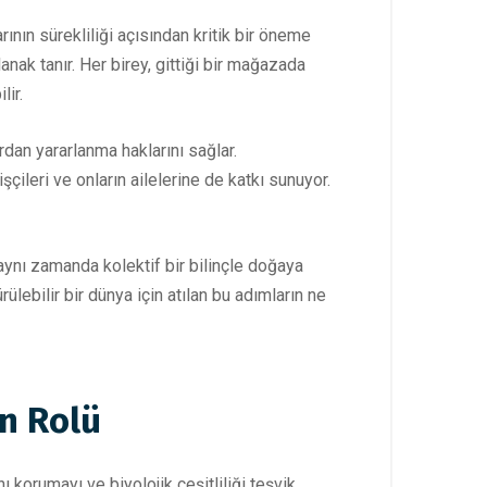
ının sürekliliği açısından kritik bir öneme
anak tanır. Her birey, gittiği bir mağazada
lir.
rdan yararlanma haklarını sağlar.
ileri ve onların ailelerine de katkı sunuyor.
aynı zamanda kolektif bir bilinçle doğaya
lebilir bir dünya için atılan bu adımların ne
in Rolü
korumayı ve biyolojik çeşitliliği teşvik