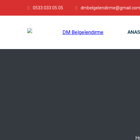
0533 033 05 05
dmbelgelendirme@gmail.co
ANAS
H