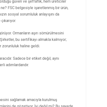
 olduğu güven ve şeffaflık, hem üreticiler
ye ne? FSC belgesiyle işaretlenmiş bir ürün,
ızın sosyal sorumluluk anlayışını da
 çıkarıyor.
görüyor. Ormanların aşırı sömürülmesini
Şirketler, bu sertifikayı almakla kalmıyor;
 zorunluluk haline geldi.
acıdır. Sadece bir etiket değil, aynı
rli adımlardandır.
lmesini sağlamak amacıyla kurulmuş
mlerini de gözetiyor. İyi değil mi? Bu sayede,