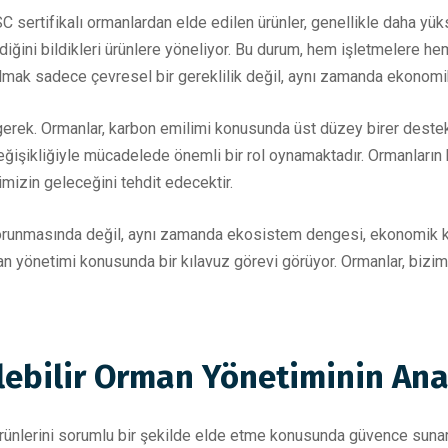
SC sertifikalı ormanlardan elde edilen ürünler, genellikle daha yükse
diğini bildikleri ürünlere yöneliyor. Bu durum, hem işletmelere h
lmak sadece çevresel bir gereklilik değil, aynı zamanda ekonomik 
k. Ormanlar, karbon emilimi konusunda üst düzey birer destekçid
eğişikliğiyle mücadelede önemli bir rol oynamaktadır. Ormanların 
mizin geleceğini tehdit edecektir.
orunmasında değil, aynı zamanda ekosistem dengesi, ekonomik ka
an yönetimi konusunda bir kılavuz görevi görüyor. Ormanlar, bizim 
lebilir Orman Yönetiminin Ana
 ürünlerini sorumlu bir şekilde elde etme konusunda güvence suna