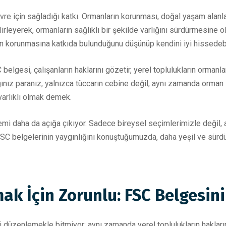
vre için sağladığı katkı. Ormanların korunması, doğal yaşam alanlar
rleyerek, ormanların sağlıklı bir şekilde varlığını sürdürmesine ol
ın korunmasına katkıda bulunduğunu düşünüp kendini iyi hissedebi
belgesi, çalışanların haklarını gözetir, yerel toplulukların ormanla
nız paranız, yalnızca tüccarın cebine değil, aynı zamanda orman işç
 varlıklı olmak demek.
emi daha da açığa çıkıyor. Sadece bireysel seçimlerimizle değil, 
SC belgelerinin yaygınlığını konuştuğumuzda, daha yeşil ve sürdürü
ak İçin Zorunlu: FSC Belgesin
üzenlemekle bitmiyor; aynı zamanda yerel toplulukların haklarını 