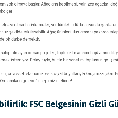
m yok olmaya başlar. Ağaçların kesilmesi, yalnızca ağaçları deği
akciğeri!
elgesi olmadan işletmeler, sürdürülebilirlik konusunda gösteremey
msuz şekilde etkileyebilir. Ağaç ürünleri uluslararası pazarda tal
de bir darbe demektir.
ahip olmayan orman projeleri, topluluklar arasında güvensizlik yar
örmek istemiyor. Dolayısıyla, bu tür bir yönetim, toplumun gelişim
ri, çevresel, ekonomik ve sosyal boyutlarıyla karşımıza çıkar. Bu 
Ormannların geleceği, hepimizin elinde!
bilirlik: FSC Belgesinin Gizli G