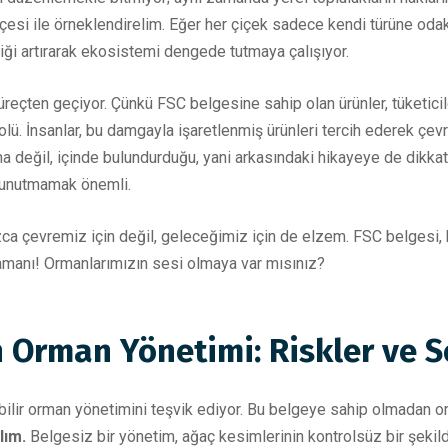
çesi ile örneklendirelim. Eğer her çiçek sadece kendi türüne oda
iği artırarak ekosistemi dengede tutmaya çalışıyor.
 süreçten geçiyor. Çünkü FSC belgesine sahip olan ürünler, tüketici
. İnsanlar, bu damgayla işaretlenmiş ürünleri tercih ederek çevr
ına değil, içinde bulundurduğu, yani arkasındaki hikayeye de dikkat
i unutmamak önemli.
zca çevremiz için değil, geleceğimiz için de elzem. FSC belgesi, b
 zamanı! Ormanlarımızın sesi olmaya var mısınız?
 Orman Yönetimi: Riskler ve S
lir orman yönetimini teşvik ediyor. Bu belgeye sahip olmadan orm
lım.
Belgesiz bir yönetim, ağaç kesimlerinin kontrolsüz bir şekild