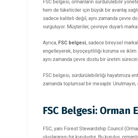
FSC belgesi, ormanların sürdürülebilir yönetim
hem de tüketiciler için büyük bir avantaj sağl
sadece kaliteli değil, aynı zamanda çevre do
vurguluyor. Müşteriler, çevreye duyarlı markal
Ayrıca,
FSC belgesi
, sadece bireysel markal
engelleyerek, biyoçeşitliliği koruma ve iklim 
aynı zamanda çevre dostu bir üretim sürecini 
FSC belgesi, sürdürülebilirliği hayatımıza en
zamanda toplumsal bir mesajdır. Unutmayın, ç
FSC Belgesi: Orman 
FSC, yani Forest Stewardship Council (Orman
uluslararası bir kuruluştur. Bu kuruluş, orma