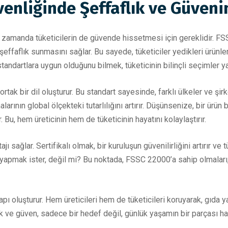
enliğinde Şeffaflık ve Güveni
nı zamanda tüketicilerin de güvende hissetmesi için gereklidir. FS
şeffaflık sunmasını sağlar. Bu sayede, tüketiciler yedikleri ürünler
 standartlara uygun olduğunu bilmek, tüketicinin bilinçli seçimler 
ak bir dil oluşturur. Bu standart sayesinde, farklı ülkeler ve şirke
larının global ölçekteki tutarlılığını artırır. Düşünsenize, bir ürü
 Bu, hem üreticinin hem de tüketicinin hayatını kolaylaştırır.
jı sağlar. Sertifikalı olmak, bir kuruluşun güvenilirliğini artırır v
 yapmak ister, değil mi? Bu noktada, FSSC 22000’a sahip olmaları, ş
 oluşturur. Hem üreticileri hem de tüketicileri koruyarak, gıda y
 ve güven, sadece bir hedef değil, günlük yaşamın bir parçası hal