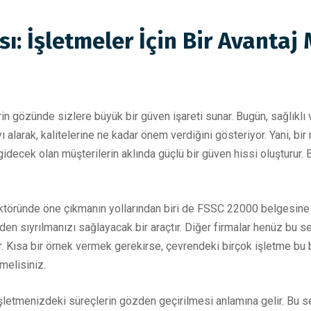
sı: İşletmeler İçin Bir Avantaj
in gözünde sizlere büyük bir güven işareti sunar. Bugün, sağlıklı 
ikayı alarak, kalitelerine ne kadar önem verdiğini gösteriyor. Yani, b
ecek olan müşterilerin aklında güçlü bir güven hissi oluşturur. Bu
öründe öne çıkmanın yollarından biri de FSSC 22000 belgesine sa
zden sıyrılmanızı sağlayacak bir araçtır. Diğer firmalar henüz bu se
 Kısa bir örnek vermek gerekirse, çevrendeki birçok işletme bu 
melisiniz.
letmenizdeki süreçlerin gözden geçirilmesi anlamına gelir. Bu ser