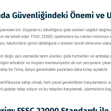
ıda Güvenliğindeki Önemi ve 
şlarından biri. Düşünün ki, tükettiğiniz gıda ürünleri sağlıklı deği
ı da tehdit eder. FSSC 22000, işletmelere bu riskleri minimize et
, tüketicilerin gönül rahatlığıyla o ürünleri tercih etmesine olanak
n değil, aynı zamanda tarım ürünleri, gıda hizmetleri ve ambalaj s
iğini artırabilir ve müşteri memnuniyetini de üst seviyelere çıkara
sahip bir firma, dünya genelindeki pazarlara daha kolay açılabilir.
ertifikasına sahip olmak, hem yasal gereklilikleri karşılamanızı s
 gıdalar talep ediyor ve bu talepleri karşılamak, işletmelerin baş
im: FSSC 22000 Standardı ile K