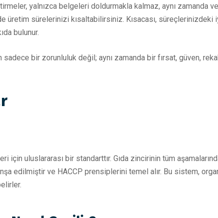
irmeler, yalnızca belgeleri doldurmakla kalmaz, aynı zamanda veriml
 üretim sürelerinizi kısaltabilirsiniz. Kısacası, süreçlerinizdeki iy
ıda bulunur.
 sadece bir zorunluluk değil; aynı zamanda bir fırsat, güven, rek
r
 için uluslararası bir standarttır. Gıda zincirinin tüm aşamaları
 inşa edilmiştir ve HACCP prensiplerini temel alır. Bu sistem, orga
lirler.