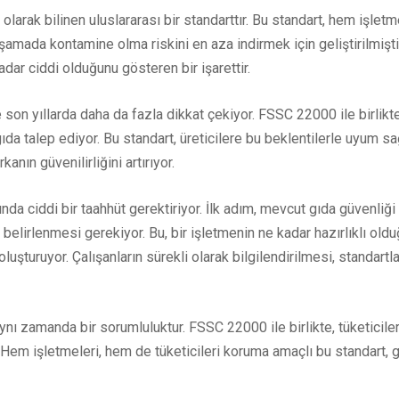
arak bilinen uluslararası bir standarttır. Bu standart, hem işletm
aşamada kontamine olma riskini en aza indirmek için geliştirilmişti
dar ciddi olduğunu gösteren bir işarettir.
 son yıllarda daha da fazla dikkat çekiyor. FSSC 22000 ile birli
 gıda talep ediyor. Bu standart, üreticilere bu beklentilerle uyum s
nın güvenilirliğini artırıyor.
a ciddi bir taahhüt gerektiriyor. İlk adım, mevcut gıda güvenliği
n belirlenmesi gerekiyor. Bu, bir işletmenin ne kadar hazırlıklı old
oluşturuyor. Çalışanların sürekli olarak bilgilendirilmesi, standartl
ynı zamanda bir sorumluluktur. FSSC 22000 ile birlikte, tüketicile
 Hem işletmeleri, hem de tüketicileri koruma amaçlı bu standart, 