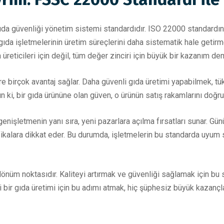
da güvenliği yönetim sistemi standardıdır. ISO 22000 standardına
gıda işletmelerinin üretim süreçlerini daha sistematik hale getirme
ticileri için değil, tüm değer zinciri için büyük bir kazanım dem
 birçok avantaj sağlar. Daha güvenli gıda üretimi yapabilmek, tük
n ki, bir gıda ürününe olan güven, o ürünün satış rakamlarını doğru
enişletmenin yanı sıra, yeni pazarlara açılma fırsatları sunar. G
tifikalara dikkat eder. Bu durumda, işletmelerin bu standarda uyu
önüm noktasıdır. Kaliteyi artırmak ve güvenliği sağlamak için bu
eli bir gıda üretimi için bu adımı atmak, hiç şüphesiz büyük kazançl