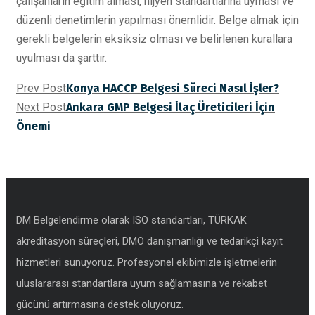
çalışanların eğitim alması, hijyen standartlarına uyması ve
düzenli denetimlerin yapılması önemlidir. Belge almak için
gerekli belgelerin eksiksiz olması ve belirlenen kurallara
uyulması da şarttır.
Prev Post
Konya HACCP Belgesi Süreci Nasıl İşler?
Next Post
Ankara GMP Belgesi İlaç Üreticileri İçin
Önemi
DM Belgelendirme olarak ISO standartları, TÜRKAK
akreditasyon süreçleri, DMO danışmanlığı ve tedarikçi kayıt
hizmetleri sunuyoruz. Profesyonel ekibimizle işletmelerin
uluslararası standartlara uyum sağlamasına ve rekabet
gücünü artırmasına destek oluyoruz.