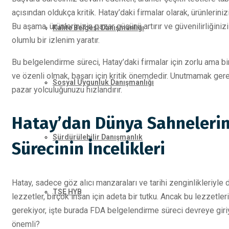
açısından oldukça kritik. Hatay’daki firmalar olarak, ürünlerini
Bu aşama, ürünlerinizin pazar gücünü artırır ve güvenilirliğinizi 
Kalite Belgesi Danışmanlığı
olumlu bir izlenim yaratır.
Bu belgelendirme süreci, Hatay’daki firmalar için zorlu ama bi
ve özenli olmak, başarı için kritik önemdedir. Unutmamak gereki
Sosyal Uygunluk Danışmanlığı
pazar yolculuğunuzu hızlandırır.
Hatay’dan Dünya Sahnelerin
Sürdürülebilir Danışmanlık
Sürecinin İncelikleri
Hatay, sadece göz alıcı manzaraları ve tarihi zenginlikleriyle
TSE HYB
lezzetler, birçok insan için adeta bir tutku. Ancak bu lezzetle
gerekiyor, işte burada FDA belgelendirme süreci devreye giriy
önemli?