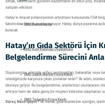
olmak, tüketicilerin güvenini kazanmanın en etkili yolu. İnsan
satışları etkiliyor.
Hatay’ın ihracat potansiyelinin artırılması konusunda FDA bel
tüketicilere birçok avantaj sunuyor. Hatay, dünya pazarına açılan
DMO Danışmanlığı
bulacak.
Hatay’ın Gıda Sektörü İçin K
DMO Kobi Kataloğu Uygulaması
Belgelendirme Sürecini Anl
Düşünsenize, elinizde enfes zeytinyağları, baharatlar veya tu
DMO Sağlık Market Firma Kaydı
istediğinizde karşınıza çıkan zorluklar neler? İlk adım, ürünle
devreye giriyor. Bu belgelendirme, ürünlerinizi uluslararası st
artırıyor hem de daha geniş bir müşteri kitlesine ulaşmanızı sa
DMO Tedarikçi Firma Kaydı
Süreç Nasıl İşliyor?
İlk olarak, gıda ürünlerinin içeriğini, üret