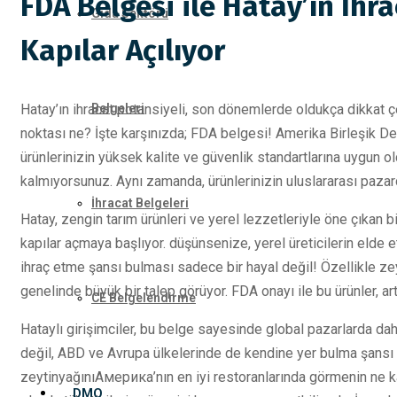
FDA Belgesi ile Hatay’ın İhra
Gıda Sektörü
Kapılar Açılıyor
Hatay’ın ihracat potansiyeli, son dönemlerde oldukça dikkat çeki
Belgeleri
noktası ne? İşte karşınızda; FDA belgesi! Amerika Birleşik Dev
ürünlerinizin yüksek kalite ve güvenlik standartlarına uygun 
kalmıyorsunuz. Aynı zamanda, ürünlerinizin uluslararası pazar
İhracat Belgeleri
Hatay, zengin tarım ürünleri ve yerel lezzetleriyle öne çıkan b
kapılar açmaya başlıyor. düşünsenize, yerel üreticilerin elde ett
ihraç etme şansı bulması sadece bir hayal değil! Özellikle zeyt
genelinde büyük bir talep görüyor. FDA onayı ile bu ürünler, a
CE Belgelendirme
Hataylı girişimciler, bu belge sayesinde global pazarlarda dah
değil, ABD ve Avrupa ülkelerinde de kendine yer bulma şansı b
zeytinyağınıАмерика’nın en iyi restoranlarında görmenin ne k
DMO