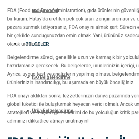
FDA (Food and Drug Administration), gıda ürünlerinin güvenli
Danışmanlığı
bir kurum. Hatay'da üretilen pek çok ürün, zengin aroması ve do
pazara sunmak istiyorsanız, FDA onayını almak şart. Sürecin en 
bir şekilde sunduğunuzdan emin olmak. Yani, ürününüz sadece 
olarak üretilmelidir.
BELGELER
Belgelendirme süreci, genellikle uzun ve karmaşık bir yolculuk 
hazırlamanız gerekecek. Bu belgelerde, ürünlerinizin içeriği, ü
Ayrıca, uygun test ve analizlerin yapılmış olması, belgelendi
ISO Belgelendirme
ürünlerinizin inandırıcılığı, bu aşamada en büyük önceliğiniz.
FDA onayı aldıktan sonra, lezzetlerinizin dünya pazarında yerini
global tüketici ile buluşturmak heyecan verici olmalı. Ancak 
Ürün Belgelendirme
stratejileri ve müşteri geri bildirimi de bu yolculuğun kritik par
adımınızı dikkatlice atmayı unutmayın!