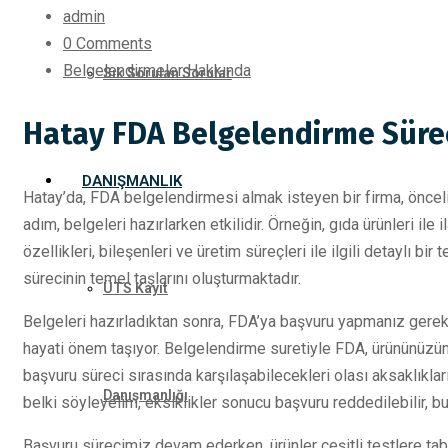
admin
0 Comments
Belgelendirmeler Hakkında
Sık Sorulan Sorular
Hatay FDA Belgelendirme Süre
DANIŞMANLIK
Hatay’da, FDA belgelendirmesi almak isteyen bir firma, öncelik
adım, belgeleri hazırlarken etkilidir. Örneğin, gıda ürünleri ile i
özellikleri, bileşenleri ve üretim süreçleri ile ilgili detaylı 
sürecinin temel taşlarını oluşturmaktadır.
ÜTS Kayıt
Belgeleri hazırladıktan sonra, FDA’ya başvuru yapmanız gereki
hayati önem taşıyor. Belgelendirme suretiyle FDA, ürününüzün 
başvuru süreci sırasında karşılaşabilecekleri olası aksaklıkları
Danışmanlığı
belki söyleyelim, eksiklikler sonucu başvuru reddedilebilir, 
Başvuru sürecimiz devam ederken, ürünler çeşitli testlere tabi 