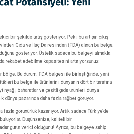
cat Potansiyeli: Yeni
ci bir şekilde artış gösteriyor. Peki, bu artışın çıkış
letleri Gıda ve İlaç Dairesi’nden (FDA) alınan bu belge,
olduğunu gösteriyor. Üstelik sadece bu belgeyi almakla
da rekabet edebilme kapasitesini artırıyorsunuz.
ir bölge. Bu durum, FDA belgesi ile birleştiğinde, yeni
ikleri bu belge ile ürünlerini, dünyanın dört bir tarafına
inyağı, baharatlar ve çeşitli gıda ürünleri, dünya
rtık dünya pazarında daha fazla rağbet görüyor.
a fazla görünürlük kazanıyor. Artık sadece Türkiye’de
uluyorlar. Düşünsenize, kaliteli bir
adar gurur verici olduğunu! Ayrıca, bu belgeye sahip