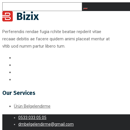
Perferendis rendae fugia rchite beatae repderit vitae
recaae debitis ae facere quidem animi placeat mentur at
vltib uod numm partur libero tum.
Our Services
Ürün Belgelendirme
0533 033 05 05
dmbelgelendirme@gmail.com