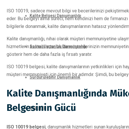
ISO 10019, sadece mevcut bilgi ve becerilerinizi pekiştirmekl
Kalite Belgesi Danışmanlığı
eder. Bu belgeyi alma süreci, hem kendinizi hem de firmanızı ge
bilgilerle donanmak, kalite danışmanlarının hatasız yönlendirm
Kalite danışmanlığı, nihai olarak müşteri memnuniyetine ulaşm
hizmetlerin kalitesi artar, bu da müşterilerinizin memnuniyeti
Sosyal Uygunluk Danışmanlığı
gösterir hem de daha fazla iş fırsatı yaratır.
ISO 10019 belgesi, kalite danışmanlarının yetkinlikleri için 
müşteri memnuniyeti için önemli bir adımdır. Şimdi, bu belg
Sürdürülebilir Danışmanlık
Kalite Danışmanlığında Mük
Belgesinin Gücü
TSE HYB
ISO 10019 belgesi
, danışmanlık hizmetleri sunan kuruluşların 