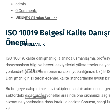
admin
0 Comments
Bilgilendirici
Sık Sorulan Sorular
ISO 10019 Belgesi Kalite Danışm
Önemi
DANIŞMANLIK
ISO 10019, kalite danışmanlığı alanında uzmanlaşmış profesyon
danışmanların bilgi ve beceri seviyelerini yükseltmelerine ya
ÜTS Kayıt
yönlendirdiğiniz firmanın başarısı sizin yetkinliğinize bağlı! 
Danışmanlığınızı tercih edenler, kalite standartlarına uygun bir
Bu belgeye sahip olmak, sizi rakiplerinizin bir adım önüne geçi
sektördeki diğer profesyoneller arasında öne çıkmanızı sağlar
Danışmanlığı
hizmetine yönelmekte daha istekli olacaktır. Sonuçta, hangi f
ki?