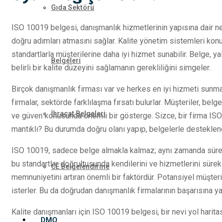
Gıda Sektörü
ISO 10019 belgesi, danışmanlık hizmetlerinin yapısına dair ne
doğru adımları atmasını sağlar. Kalite yönetim sistemleri ko
standartlarla müşterilerine daha iyi hizmet sunabilir. Belge, ya
Belgeleri
belirli bir kalite düzeyini sağlamanın gerekliliğini simgeler.
Birçok danışmanlık firması var ve herkes en iyi hizmeti sunm
firmalar, sektörde farklılaşma fırsatı bulurlar. Müşteriler, belg
İhracat Belgeleri
ve güven konusunda önemli bir gösterge. Sizce, bir firma ISO
mantıklı? Bu durumda doğru olanı yapıp, belgelerle desteklen
ISO 10019, sadece belge almakla kalmaz; aynı zamanda sürekli 
bu standartlar doğrultusunda kendilerini ve hizmetlerini sürek
CE Belgelendirme
memnuniyetini artıran önemli bir faktördür. Potansiyel müşterile
isterler. Bu da doğrudan danışmanlık firmalarının başarısına ya
Kalite danışmanları için ISO 10019 belgesi, bir nevi yol harita
DMO