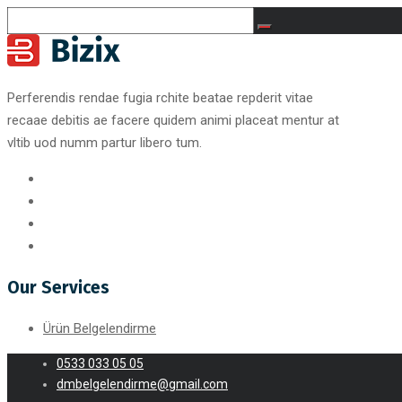
Perferendis rendae fugia rchite beatae repderit vitae
recaae debitis ae facere quidem animi placeat mentur at
vltib uod numm partur libero tum.
Our Services
Ürün Belgelendirme
0533 033 05 05
dmbelgelendirme@gmail.com