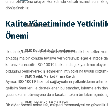
unsur olarak öne çıkıyor. Her adımda kaliteli hizmet sunmak iç
dönüştürebilir.
Kalite Yönetiminde Yetkinlik
DMO Danışmanlığı
Önemi
DMO Kobi Kataloğu Uygulaması
İlk olarak, bu standart, işletmelere danışmanlık hizmetleri ver
arkadaşıma bir konuda tavsiye veriyorsunuz; eğer elinizde da
kafanız karışabilir. ISO 10019 bu konuda çok yardımcı oluyor.
olduğunu belirleyerek işletmelerin ihtiyaçlarına uygun çözümle
DMO Sağlık Market Firma Kaydı
Ayrıca,
ISO 10019
, hizmet sağlayıcıların yetkinliklerini artır
gelişim önerileri ile desteklenen bu standart, işletmelerin daha
gücünüzün motivasyonu da artacak; nitekim bir takım içinde işbi
DMO Tedarikçi Firma Kaydı
Bir diğer önemli nokta ise, müşteri memnuniyeti ve güvenilirlik.