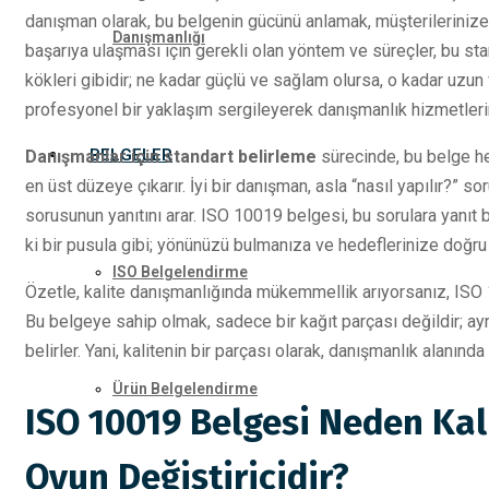
danışman olarak, bu belgenin gücünü anlamak, müşterilerinize g
Danışmanlığı
başarıya ulaşması için gerekli olan yöntem ve süreçler, bu stan
kökleri gibidir; ne kadar güçlü ve sağlam olursa, o kadar uzun
profesyonel bir yaklaşım sergileyerek danışmanlık hizmetlerin
BELGELER
Danışmanlar için standart belirleme
sürecinde, bu belge he
en üst düzeye çıkarır. İyi bir danışman, asla “nasıl yapılır?” s
sorusunun yanıtını arar. ISO 10019 belgesi, bu sorulara yanıt 
ki bir pusula gibi; yönünüzü bulmanıza ve hedeflerinize doğru
ISO Belgelendirme
Özetle, kalite danışmanlığında mükemmellik arıyorsanız, ISO 1
Bu belgeye sahip olmak, sadece bir kağıt parçası değildir; ay
belirler. Yani, kalitenin bir parçası olarak, danışmanlık alanında
Ürün Belgelendirme
ISO 10019 Belgesi Neden Kali
Oyun Değiştiricidir?