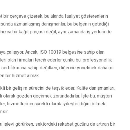
t bir çerçeve çizerek, bu alanda faaliyet gösterenlerin
nusunda uzmanlaşmış danışmanlar, bu belgenin getirdiği
lnızca bir kağıt parçası değil; aynı zamanda iş yerlerinde
aya çalışıyor. Ancak, ISO 10019 belgesine sahip olan
eleri olan firmaları tercih ederler çünkü bu, profesyonellik
 sertifikasına sahip değilken, diğerine yönelmek daha mı
en bir hizmet almak.
bir gelişim sürecini de teşvik eder. Kalite danışmanları,
li olarak gözden geçirmek zorundadırlar. İşte bu, müşteri
r, hizmetlerinin sürekli olarak iyileştirildiğini bilmek
nsır.
sı işlevi görürken, sektördeki rekabet gücünü de artıran bir