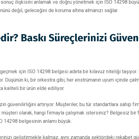
-sonuç ilişkisini anlamak ve doğru yönetmek için ISO 14298 büyük
nünü değil, geleceğini de koruma altına almanızı sağlar.
dir? Baskı Süreçlerinizi Güve
eçmek için ISO 14298 belgesi adeta bir kılavuz niteliği taşıyor. 
r. Düşünün ki, bir orkestra gibi, her enstrümanın uyum içinde ça
aliteli bir ürün elde ediliyor.
güvenilirliğini artırıyor. Müşteriler, bu tür standartlara sahip fir
r müşteri olarak, hangi firmayla çalışmak istersiniz? Belgesiz bir 
ISO 14298 belgesinin anlamı büyük.
inizi geliştirmekle kalmaz, aynı zamanda sektördeki rekabet gücün