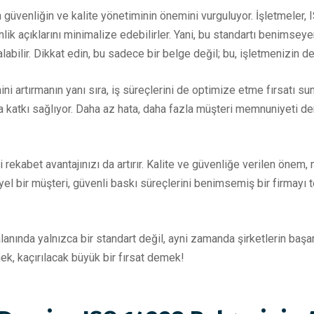
in güvenliğin ve kalite yönetiminin önemini vurguluyor. İşletmeler
lik açıklarını minimalize edebilirler. Yani, bu standartı benimseye
abilir. Dikkat edin, bu sadece bir belge değil; bu, işletmenizin değ
ni artırmanın yanı sıra, iş süreçlerini de optimize etme fırsatı sun
na katkı sağlıyor. Daha az hata, daha fazla müşteri memnuniyeti d
ekabet avantajınızı da artırır. Kalite ve güvenliğe verilen önem,
iyel bir müşteri, güvenli baskı süreçlerini benimsemiş bir firmayı 
lanında yalnızca bir standart değil, ayni zamanda şirketlerin başar
, kaçırılacak büyük bir fırsat demek!