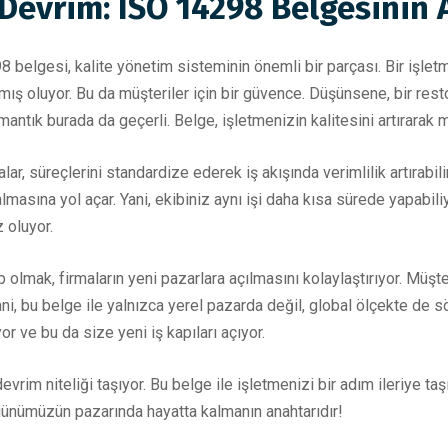
Devrim: ISO 14298 Belgesinin 
8 belgesi, kalite yönetim sisteminin önemli bir parçası. Bir işl
amış oluyor. Bu da müşteriler için bir güvence. Düşünsene, bir rest
mantık burada da geçerli. Belge, işletmenizin kalitesini artırarak
lar, süreçlerini standardize ederek iş akışında verimlilik artırabili
masına yol açar. Yani, ekibiniz aynı işi daha kısa sürede yapabiliy
 oluyor.
olmak, firmaların yeni pazarlara açılmasını kolaylaştırıyor. Müşter
 Yani, bu belge ile yalnızca yerel pazarda değil, global ölçekte de sö
yor ve bu da size yeni iş kapıları açıyor.
rim niteliği taşıyor. Bu belge ile işletmenizi bir adım ileriye taşı
 günümüzün pazarında hayatta kalmanın anahtarıdır!