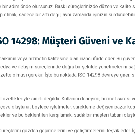
e bir adım önde olursunuz. Baskı süreçlerinizde düzen ve kalite 
lmak, sadece bir artı değil, aynı zamanda işinizin sürdürülebilirliğ
O 14298: Müşteri Güveni ve Kali
arkanın veya hizmetin kalitesine olan inancı ifade eder. Bu güveni 
medya ve iletişim süreçlerinde doğru bir şekilde yönetmelerini sa
ezzette olması gerekir. İşte bu noktada ISO 14298 devreye girer;
özellikleriyle sınırlı değildir. Kullanıcı deneyimi, hizmet süresi ve
çeve oluşturur; böylece işletmeler, sürekleme değişen pazar koşull
ekler ve bu beklentileri karşılamak, sadık bir müşteri tabanı oluştu
 süreçlerini gözden geçirmelerini ve geliştirmelerini teşvik eder. İş s