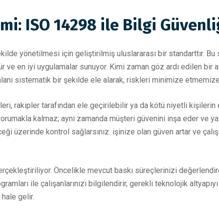
i: ISO 14298 ile Bilgi Güvenliğ
ilde yönetilmesi için geliştirilmiş uluslararası bir standarttır. Bu
ür ve en iyi uygulamalar sunuyor. Kimi zaman göz ardı edilen bir al
alanı sistematik bir şekilde ele alarak, riskleri minimize etmemize
eri, rakipler tarafından ele geçirilebilir ya da kötü niyetli kişilerin
 korumakla kalmaz; aynı zamanda müşteri güvenini inşa eder ve ya
ği üzerinde kontrol sağlarsınız. işinize olan güven artar ve çalışa
leştiriliyor. Öncelikle mevcut baskı süreçlerinizi değerlendirerek
gramları ile çalışanlarınızı bilgilendirir, gerekli teknolojik altyap
ale gelir.