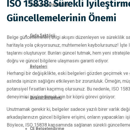
ISO 15838: Sürekli İyileştirm
Ürün Belgelendirme
Güncellemelerinin Önemi
Gıda Sektörü
Belge güncellemeleri, bilgi akışını düzenleyen ve süreklilik sağ
haritayla yola çıkıyorsunuz; muhtemelen kaybolursunuz! İşte IS
taşlarını oluşturuyor. Bunları güncel tutmak, hem yeni strateji
doğru ve güncel bilgilere ulaşmasını garanti ediyor.
Belgeleri
Herhangi bir değişiklikte, eski belgeleri gözden geçirmek ve
aslında işinizin sağlığını etkileyen bir zorunluluk. Örneğin, mü
potansiyel fırsatları kaçırmış olursunuz. Bu nedenle, ISO 15
deneyimini güçlendirmek için bir köprü görevi görüyor.
İhracat Belgeleri
Unutmamak gerekir ki, belgeler sadece yazılı birer varlık değil
arkadaşlarınızın güncel bilgilere erişimi, onların yapacakları i
Böylece, ISO 15838 kapsamında sağlanan sürekli güncellemeler
CE Belgelendirme