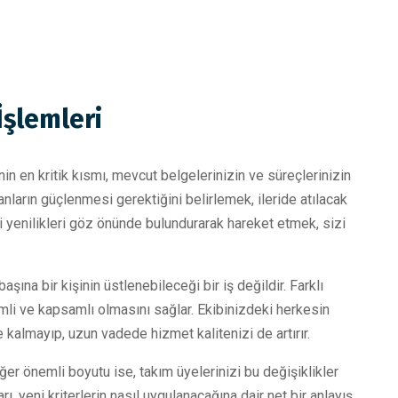
İşlemleri
n en kritik kısmı, mevcut belgelerinizin ve süreçlerinizin
nların güçlenmesi gerektiğini belirlemek, ileride atılacak
ki yenilikleri göz önünde bulundurarak hareket etmek, sizi
şına bir kişinin üstlenebileceği bir iş değildir. Farklı
imli ve kapsamlı olmasını sağlar. Ekibinizdeki herkesin
almayıp, uzun vadede hizmet kalitenizi de artırır.
er önemli boyutu ise, takım üyelerinizi bu değişiklikler
rı, yeni kriterlerin nasıl uygulanacağına dair net bir anlayış