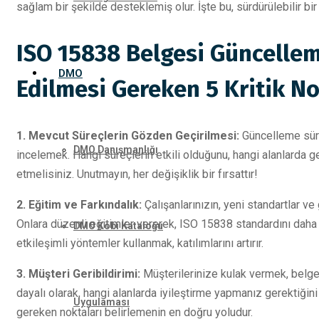
sağlam bir şekilde desteklemiş olur. İşte bu, sürdürülebilir bir
ISO 15838 Belgesi Güncelle
DMO
Edilmesi Gereken 5 Kritik N
1. Mevcut Süreçlerin Gözden Geçirilmesi:
Güncelleme süre
DMO Danışmanlığı
incelemek. Hangi süreçlerin etkili olduğunu, hangi alanlarda ge
etmelisiniz. Unutmayın, her değişiklik bir fırsattır!
2. Eğitim ve Farkındalık:
Çalışanlarınızın, yeni standartlar v
Onlara düzenli eğitimler vererek, ISO 15838 standardını daha i
DMO Kobi Kataloğu
etkileşimli yöntemler kullanmak, katılımlarını artırır.
3. Müşteri Geribildirimi:
Müşterilerinize kulak vermek, belgeni
dayalı olarak, hangi alanlarda iyileştirme yapmanız gerektiğini 
Uygulaması
gereken noktaları belirlemenin en doğru yoludur.