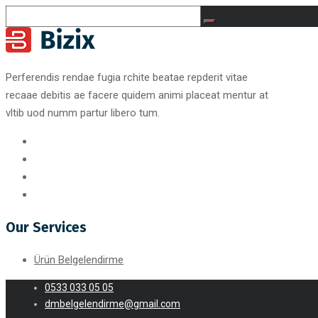
Perferendis rendae fugia rchite beatae repderit vitae
recaae debitis ae facere quidem animi placeat mentur at
vltib uod numm partur libero tum.
Our Services
Ürün Belgelendirme
0533 033 05 05
dmbelgelendirme@gmail.com