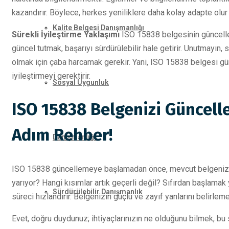
kazandırır. Böylece, herkes yeniliklere daha kolay adapte olur
Kalite Belgesi Danışmanlığı
Sürekli İyileştirme Yaklaşımı
ISO 15838 belgesinin güncellenm
güncel tutmak, başarıyı sürdürülebilir hale getirir. Unutmayın
olmak için çaba harcamak gerekir. Yani, ISO 15838 belgesi gün
iyileştirmeyi gerektirir.
Sosyal Uygunluk
ISO 15838 Belgenizi Güncell
Adım Rehber!
Danışmanlığı
ISO 15838 güncellemeye başlamadan önce, mevcut belgenizi g
yarıyor? Hangi kısımlar artık geçerli değil? Sıfırdan başlamak 
Sürdürülebilir Danışmanlık
süreci hızlandırır. Belgenizin güçlü ve zayıf yanlarını belirlem
Evet, doğru duydunuz; ihtiyaçlarınızın ne olduğunu bilmek, bu sü