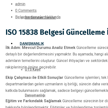
admin
0 Comments
Belgelendirmeler Hakkında
Sık Sorulan Sorular
ISO 15838 Belgesi Güncelleme 
DANIŞMANLIK
İlk Adım: Mevcut Durumu Analiz Etmek
Güncelleme sürecini
detaylı bir değerlendirmesini yapmaktır. Bu aşamada, hangi ala
adımların temellerini oluşturur. Güncel ihtiyaçları ve sektörde
rakiplerinizin önüne geçirebilir.
ÜTS Kayıt
Ekip Çalışması ile Etkili Sonuçlar
Güncelleme işlemleri, tek ba
departmanlardan gelen uzmanların iş birliği, sürecin daha ver
katkıda bulunmasını sağlamak, sadece belgeyi güncellemekle k
Danışmanlığı
Eğitim ve Farkındalık Sağlamak
Güncelleme sürecinin bir diğ
hakkında bilgilendirmektir. Eğitimler ve bilgilendirme toplantıla