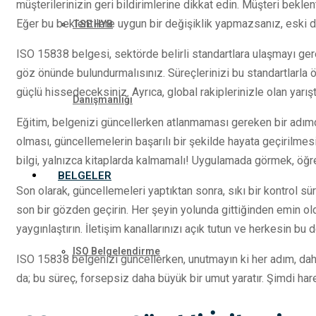
müşterilerinizin geri bildirimlerine dikkat edin. Müşteri beklent
Eğer bu beklentilere uygun bir değişiklik yapmazsanız, eski 
TSE HYB
ISO 15838 belgesi, sektörde belirli standartlara ulaşmayı gere
göz önünde bulundurmalısınız. Süreçlerinizi bu standartlarla 
güçlü hissedeceksiniz. Ayrıca, global rakiplerinizle olan yarış
Danışmanlığı
Eğitim, belgenizi güncellerken atlanmaması gereken bir adımdır
olması, güncellemelerin başarılı bir şekilde hayata geçirilmesi
bilgi, yalnızca kitaplarda kalmamalı! Uygulamada görmek, öğre
BELGELER
Son olarak, güncellemeleri yaptıktan sonra, sıkı bir kontrol 
son bir gözden geçirin. Her şeyin yolunda gittiğinden emin o
yaygınlaştırın. İletişim kanallarınızı açık tutun ve herkesin bu
ISO Belgelendirme
ISO 15838 belgenizi güncellerken, unutmayın ki her adım, daha
da; bu süreç, forsepsiz daha büyük bir umut yaratır. Şimdi h