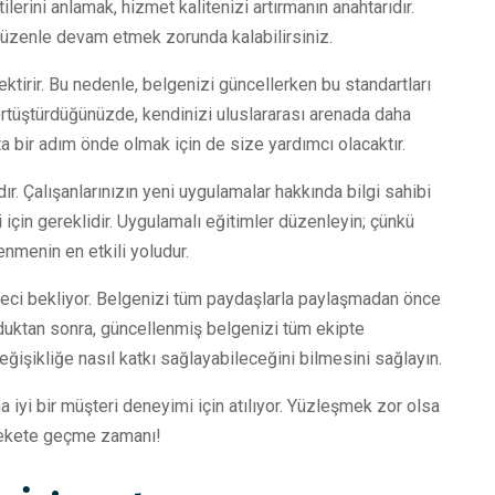
ilerini anlamak, hizmet kalitenizi artırmanın anahtarıdır.
düzenle devam etmek zorunda kalabilirsiniz.
ktirir. Bu nedenle, belgenizi güncellerken bu standartları
örtüştürdüğünüzde, kendinizi uluslararası arenada daha
ta bir adım önde olmak için de size yardımcı olacaktır.
. Çalışanlarınızın yeni uygulamalar hakkında bilgi sahibi
 için gereklidir. Uygulamalı eğitimler düzenleyin; çünkü
nmenin en etkili yoludur.
süreci bekliyor. Belgenizi tüm paydaşlarla paylaşmadan önce
lduktan sonra, güncellenmiş belgenizi tüm ekipte
 değişikliğe nasıl katkı sağlayabileceğini bilmesini sağlayın.
 iyi bir müşteri deneyimi için atılıyor. Yüzleşmek zor olsa
arekete geçme zamanı!