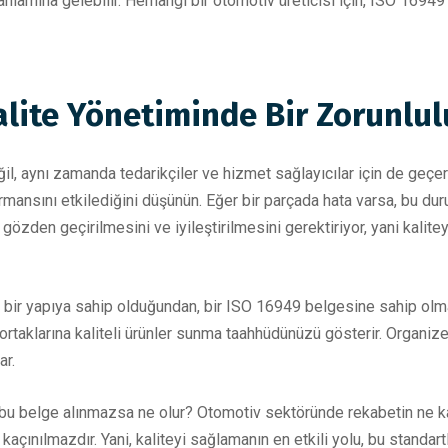
amına gelebilir. Herhangi bir otomotiv üreticisi için, ISO 16949 
alite Yönetiminde Bir Zorunlu
il, aynı zamanda tedarikçiler ve hizmet sağlayıcılar için de geçer
rmansını etkilediğini düşünün. Eğer bir parçada hata varsa, bu duru
gözden geçirilmesini ve iyileştirilmesini gerektiriyor, yani kaliteyi
ş bir yapıya sahip olduğundan, bir ISO 16949 belgesine sahip ol
ş ortaklarına kaliteli ürünler sunma taahhüdünüzü gösterir. Organiz
ar.
ki bu belge alınmazsa ne olur? Otomotiv sektöründe rekabetin ne
kaçınılmazdır. Yani, kaliteyi sağlamanın en etkili yolu, bu stand