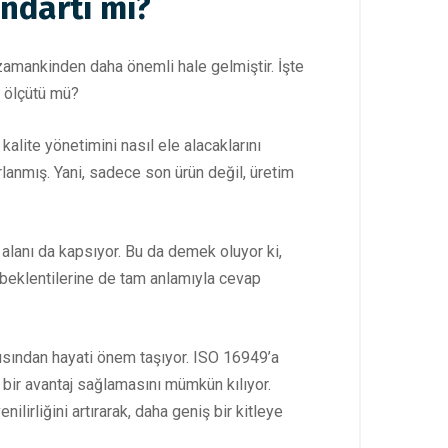
ndartı mı?
zamankinden daha önemli hale gelmiştir. İşte
r ölçütü mü?
kalite yönetimini nasıl ele alacaklarını
rlanmış. Yani, sadece son ürün değil, üretim
alanı da kapsıyor. Bu da demek oluyor ki,
 beklentilerine de tam anlamıyla cevap
çısından hayati önem taşıyor. ISO 16949’a
 bir avantaj sağlamasını mümkün kılıyor.
lirliğini artırarak, daha geniş bir kitleye