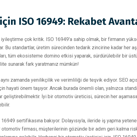
için ISO 16949: Rekabet Avanta
iyileştirme çok kritik. ISO 16949'a sahip olmak, bir firmanın yüks
ar. Bu standartlar, üretim sürecinden tedarik zincirine kadar her aşa
ı, tüm ekosisteme domino etkisi yaparak, sürdürülebilir bir üstün
alite sunarak fark yaratmanız mümkün!
aynı zamanda yenilikçilik ve verimliliği de teşvik ediyor. SEO aç
için hayati önem taşıyor. Ancak burada önemli olan, yalnızca standa
 geliştirebilmektir. İyi bir otomotiv üreticisi, sürecin her aşama
ilir.
O 16949 sertifikasına bakıyor. Dolayısıyla, ileride iş yapma yeteneğ
r otomotiv firması, müşterilerinin gözünde bir adım geri kalma riski