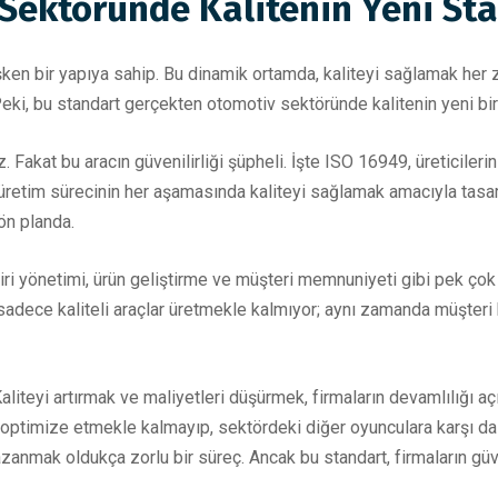
Sektöründe Kalitenin Yeni Sta
şken bir yapıya sahip. Bu dinamik ortamda, kaliteyi sağlamak her 
Peki, bu standart gerçekten otomotiv sektöründe kalitenin yeni bi
 Fakat bu aracın güvenilirliği şüpheli. İşte ISO 16949, üreticilerin 
t, üretim sürecinin her aşamasında kaliteyi sağlamak amacıyla tasa
ön planda.
iri yönetimi, ürün geliştirme ve müşteri memnuniyeti gibi pek çok 
, sadece kaliteli araçlar üretmekle kalmıyor; aynı zamanda müşteri
liteyi artırmak ve maliyetleri düşürmek, firmaların devamlılığı a
i optimize etmekle kalmayıp, sektördeki diğer oyunculara karşı da
anmak oldukça zorlu bir süreç. Ancak bu standart, firmaların güveni