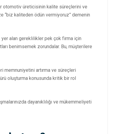
 otomotiv üreticisinin kalite süreçlerini ve
ize “biz kaliteden ödün vermiyoruz” demenin
er alan gereklilikler pek çok firma için
artları benimsemek zorundalar. Bu, müşterilere
ri memnuniyetini artırma ve süreçleri
rü oluşturma konusunda kritik bir rol
lışmalarınızda dayanıklılığı ve mükemmeliyeti