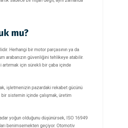
artık sadece bir nişan değil, aynı zamanda
luk mu?
lidir. Herhangi bir motor parçasının ya da
m arabanızın güvenliğini tehlikeye atabilir.
 artırmak için sürekli bir çaba içinde
mak, işletmenizin pazardaki rekabet gücünü
e bir sistemin içinde çalışmak, üretim
 kadar yoğun olduğunu düşünürsek, ISO 16949
artları benimsemekten geçiyor. Otomotiv