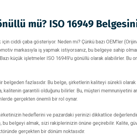
nüllü mü? ISO 16949 Belgesin
 için ciddi çaba gösteriyor. Neden mi? Çünkü bazı OEM'ler (Orijina
omotiv markasıyla iş yapmak istiyorsanız, bu belgeye sahip olmanız 
 Bazı küçük işletmeler ISO 16949’u gönüllü olarak alabilirler. Bu o
elgeden fazlasıdır. Bu belge, şirketlerin kaliteyi sürekli olarak
, kalitenin garantili olduğunu bilirler. Bu, müşteri memnuniyetini art
lerde gerçekten önemli bir rol oynar.
şirketinizin hedeflerini ve pazardaki yerinizi dikkatlice değerlen
bu belgeyi almak, sizi rakiplerinizin önüne geçirebilir. Kalite, g
ktöründe gerçekten bir dönüm noktasıdır.