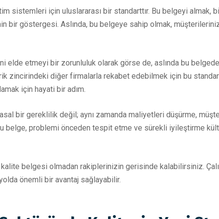
sistemleri için uluslararası bir standarttır. Bu belgeyi almak, bir
n bir göstergesi. Aslında, bu belgeye sahip olmak, müşterilerin
i elde etmeyi bir zorunluluk olarak görse de, aslında bu belgede y
darik zincirindeki diğer firmalarla rekabet edebilmek için bu stand
mak için hayati bir adım.
l bir gereklilik değil; aynı zamanda maliyetleri düşürme, müşte
 belge, problemi önceden tespit etme ve sürekli iyileştirme kültü
alite belgesi olmadan rakiplerinizin gerisinde kalabilirsiniz. Ça
lda önemli bir avantaj sağlayabilir.