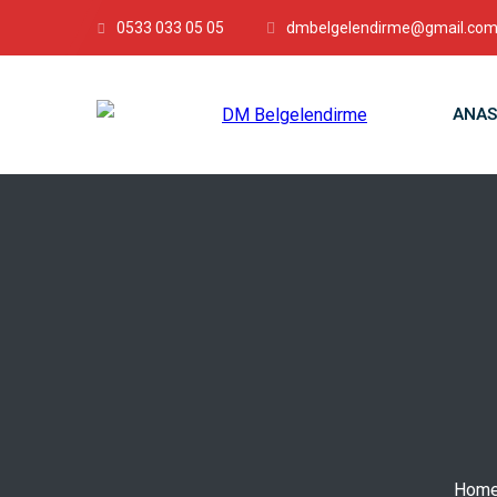
0533 033 05 05
dmbelgelendirme@gmail.co
ANAS
Hom