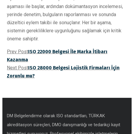
aşaması ile başlar, ardından dokümantasyon incelemesi,
yerinde denetim, bulguların raporlanması ve sonunda
düzeltici eylem takibi ile sonuçlanır. Her bir aşama,
sistemin gerekliliklere uygunluğunu sağlamak için kritik
öneme sahiptir.
Prev Post
ISO 22000 Belgesi İle Marka İtibarı
Kazanma
Next Post
ISO 28000 Belgesi Lojistik Firmaları İçin
Zorunlu mu?
DM Belgelendirme olarak ISO standartları, TÜRKAK
akreditasyon süreçleri, DMO danışmanlığı ve tedarikçi kayıt
hizmetleri sunuyoruz. Profesyonel ekibimizle işletmelerin