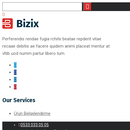
Perferendis rendae fugia rchite beatae repderit vitae
recaae debitis ae facere quidem animi placeat mentur at
vltib uod numm partur libero tum.
Our Services
Ürün Belgelendirme
0533 033 05 05