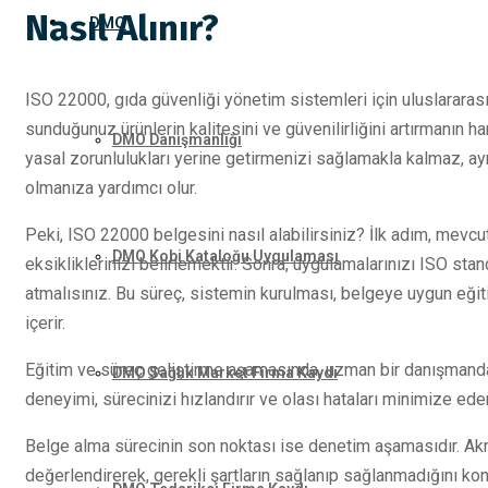
Nasıl Alınır?
DMO
ISO 22000, gıda güvenliği yönetim sistemleri için uluslararası
sunduğunuz ürünlerin kalitesini ve güvenilirliğini artırmanın 
DMO Danışmanlığı
yasal zorunlulukları yerine getirmenizi sağlamakla kalmaz, ay
olmanıza yardımcı olur.
Peki, ISO 22000 belgesini nasıl alabilirsiniz? İlk adım, mevc
DMO Kobi Kataloğu Uygulaması
eksikliklerinizi belirlemektir. Sonra, uygulamalarınızı ISO stan
atmalısınız. Bu süreç, sistemin kurulması, belgeye uygun eğiti
içerir.
Eğitim ve süreç geliştirme aşamasında, uzman bir danışmandan 
DMO Sağlık Market Firma Kaydı
deneyimi, sürecinizi hızlandırır ve olası hataları minimize eder
Belge alma sürecinin son noktası ise denetim aşamasıdır. Akr
değerlendirerek, gerekli şartların sağlanıp sağlanmadığını kont