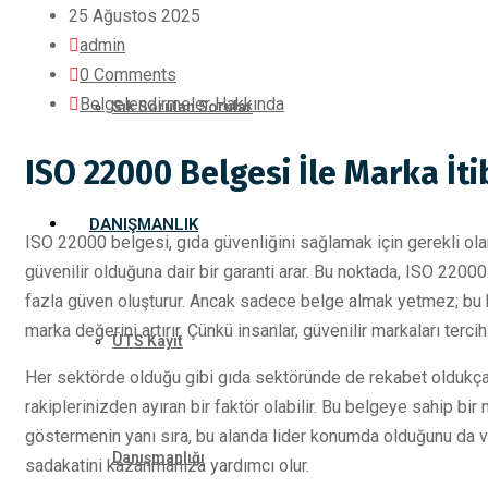
25 Ağustos 2025
admin
0 Comments
Belgelendirmeler Hakkında
Sık Sorulan Sorular
ISO 22000 Belgesi İle Marka İt
DANIŞMANLIK
ISO 22000 belgesi, gıda güvenliğini sağlamak için gerekli olan 
güvenilir olduğuna dair bir garanti arar. Bu noktada, ISO 2200
fazla güven oluşturur. Ancak sadece belge almak yetmez; bu be
marka değerini artırır. Çünkü insanlar, güvenilir markaları tercih
ÜTS Kayıt
Her sektörde olduğu gibi gıda sektöründe de rekabet oldukç
rakiplerinizden ayıran bir faktör olabilir. Bu belgeye sahip bi
göstermenin yanı sıra, bu alanda lider konumda olduğunu da vu
Danışmanlığı
sadakatini kazanmanıza yardımcı olur.