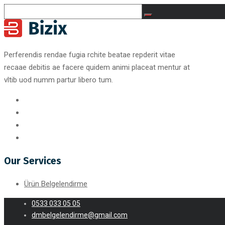
Perferendis rendae fugia rchite beatae repderit vitae
recaae debitis ae facere quidem animi placeat mentur at
vltib uod numm partur libero tum.
Our Services
Ürün Belgelendirme
0533 033 05 05
dmbelgelendirme@gmail.com