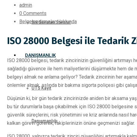
admin
0 Comments
Belgelendirmeler Hakkında
Sık Sorulan Sorular
ISO 28000 Belgesi ile Tedarik Z
DANIŞMANLIK
ISO 28000 belgesi, tedarik zincirinizin güvenliğini artırmayı h
sağladığı güvence ile hem maliyetlerini düşürmekte hem de m
belgeyi almak ne anlama geliyor? Tedarik zincirinin her aşaması
önlemler almak, aslında bir bakıma sigorta poliçesi gibi çalışır
ÜTS Kayıt
Düşünün ki, bir gün tedarik zincirinizde aniden bir aksama yaşa
bu tür durumlarla başa çıkabilmek için ISO 28000 belgesine sa
güvenlik süreçlerini, risk yönetimini ve kriz anlarında nasıl har
Danışmanlığı
kalkan görevi görerek, rakiplerinizin önüne geçmenizi sağlar.
ISO 28000, yalnızca tedarik zinciri güvenliğini artırmakla kalm