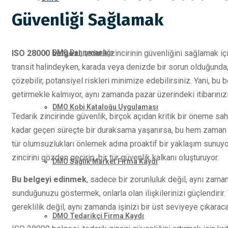
Güvenliği Sağlamak
DMO Danışmanlığı
ISO 28000 belgesi
, tedarik zincirinin güvenliğini sağlamak iç
transit halindeyken, karada veya denizde bir sorun olduğunda,
çözebilir, potansiyel riskleri minimize edebilirsiniz. Yani, b
getirmekle kalmıyor, aynı zamanda pazar üzerindeki itibarınızı 
DMO Kobi Kataloğu Uygulaması
Tedarik zincirinde güvenlik, birçok açıdan kritik bir öneme sa
kadar geçen süreçte bir duraksama yaşanırsa, bu hem zaman k
tür olumsuzlukları önlemek adına proaktif bir yaklaşım sunuyo
zincirini gözden geçirip, bir tür güvenlik kalkanı oluşturuyor.
DMO Sağlık Market Firma Kaydı
Bu belgeyi edinmek
, sadece bir zorunluluk değil, aynı zaman
sunduğunuzu göstermek, onlarla olan ilişkilerinizi güçlendirir.
gereklilik değil, aynı zamanda işinizi bir üst seviyeye çıkaracak
DMO Tedarikçi Firma Kaydı