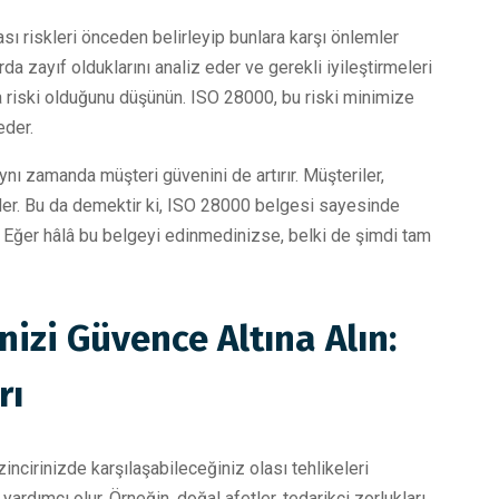
sı riskleri önceden belirleyip bunlara karşı önlemler
da zayıf olduklarını analiz eder ve gerekli iyileştirmeleri
a riski olduğunu düşünün. ISO 28000, bu riski minimize
eder.
aynı zamanda müşteri güvenini de artırır. Müşteriler,
 eder. Bu da demektir ki, ISO 28000 belgesi sayesinde
iz. Eğer hâlâ bu belgeyi edinmedinizse, belki de şimdi tam
nizi Güvence Altına Alın:
rı
zincirinizde karşılaşabileceğiniz olası tehlikeleri
ardımcı olur. Örneğin, doğal afetler, tedarikçi zorlukları