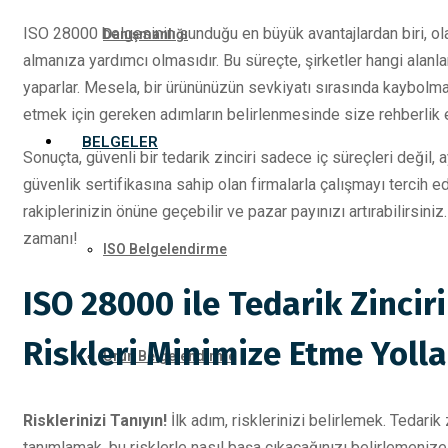
ISO 28000 belgesinin sunduğu en büyük avantajlardan biri, ola
Danışmanlığı
almanıza yardımcı olmasıdır. Bu süreçte, şirketler hangi alanlar
yaparlar. Mesela, bir ürününüzün sevkiyatı sırasında kaybolm
etmek için gereken adımların belirlenmesinde size rehberlik 
BELGELER
Sonuçta, güvenli bir tedarik zinciri sadece iç süreçleri değil, 
güvenlik sertifikasına sahip olan firmalarla çalışmayı tercih
rakiplerinizin önüne geçebilir ve pazar payınızı artırabilirsin
zamanı!
ISO Belgelendirme
ISO 28000 ile Tedarik Zinciri
Riskleri Minimize Etme Yolla
Ürün Belgelendirme
Risklerinizi Tanıyın!
İlk adım, risklerinizi belirlemek. Tedarik 
tanımlamak, bu risklerle nasıl başa çıkacağınızı belirlemenize y