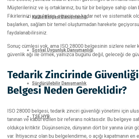
Müşterileriniz ve iş ortaklarınız, bu tür bir belgeye sahip olan 
Fikirlerinizi uygularken, sürecin ne kadar net ve sistematik ol
Kalite Belgesi Danışmanlığı
başlarken, sağlam bir temel oluşturmadan harekete geçiyorsu
faydalanabilirsiniz.
Sonuç cümlesi yok, ama ISO 28000 belgesinin sizlere neler ka
Sosyal Uygunluk Danışmanlığı
güvenlik ağı ile örmek, yalnızca bugünü değil, geleceği de gü
Tedarik Zincirinde Güvenliğ
Sürdürülebilir Danışmanlık
Belgesi Neden Gereklidir?
ISO 28000 belgesi, tedarik zinciri güvenliği yönetimi için ulusl
TSE HYB
tanınan ve kabul edilen bir referans noktasıdır. Bu belgeye sah
oldukça kritiktir. Düşünsenize, dünyanın dört bir yanına ürün 
var. İhtiyacınız olan bu belgelendirme, o açığı kapatmanın en et