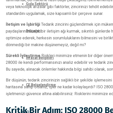
Gıda Sektörü
veya teknolojik arızalar gibi faktörler, zincirinizi tehdit edebi
standardını uygulamak, size kapsamlı bir çerçeve sunar.
İletişim ve İşbirliği
Tedarik zincirini güçlendirmek için mükemm
paydaşlarınızla açık bir iletişim ağı kurmak, sıkıntılı günlerde
Belgeleri
optimize ederek, herkesin sorumluluklarını bilmesini ve birlikt
dönmediği bir makine düşünemeyiz, değil mi?
Sürekli İyileştirme
Riskleri minimize etmenin bir diğer önemli
İhracat Belgeleri
28000 ile kendi performansınızı analiz edebilir ve tedarik zin
Bu sayede, alınacak önlemler hakkında bilgi sahibi olarak, sor
Bir düşünün; tedarik zincirinizin sağlıklı bir şekilde işlemesin
CE Belgelendirme
haritasına sahip olsanız, işler ne kadar kolaylaşırdı? ISO 28000
işletmenizi güvence altına alabilirsiniz. Risklerini minimize e
Kritik Bir Adım: ISO 28000 Be
DMO