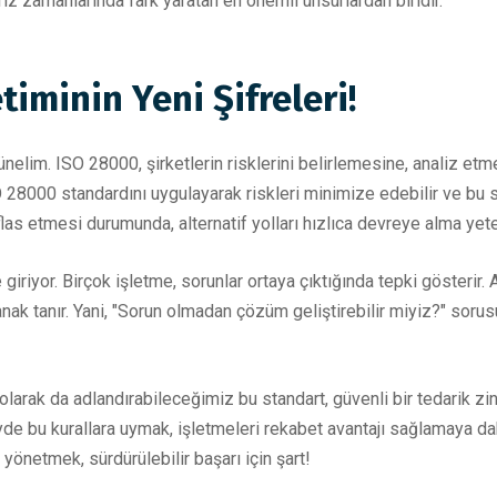
 kriz zamanlarında fark yaratan en önemli unsurlardan biridir.
iminin Yeni Şifreleri!
nelim. ISO 28000, şirketlerin risklerini belirlemesine, analiz et
SO 28000 standardını uygulayarak riskleri minimize edebilir ve bu 
n iflas etmesi durumunda, alternatif yolları hızlıca devreye alma yet
iriyor. Birçok işletme, sorunlar ortaya çıktığında tepki gösterir
anak tanır. Yani, "Sorun olmadan çözüm geliştirebilir miyiz?" soru
olarak da adlandırabileceğimiz bu standart, güvenli bir tedarik zin
e bu kurallara uymak, işletmeleri rekabet avantajı sağlamaya daha
önetmek, sürdürülebilir başarı için şart!