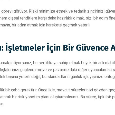
 görevi görüyor. Riski minimize etmek ve tedarik zincirinizi güve
hem dışsal tehditlere karşı daha hazırlıklı olmak, sizi bir adım ön
mayın, bir adım atmak için harekete geçmek yeterli.
: İşletmeler İçin Bir Güvence 
ak istiyorsanız, bu sertifikaya sahip olmak büyük bir artı olabilir.
ilişkilerinizi güçlendirmeye ve pazarınızdaki diğer oyunculardan 
ek başına yeterli değil, bu standartların günlük işleyişinize enteg
r bir çaba gerektirir. Öncelikle, mevcut süreçlerinizi gözden geç
atarak bir risk yönetim planı oluşturmalısınız. Bu süreç, tıpkı bi
un.