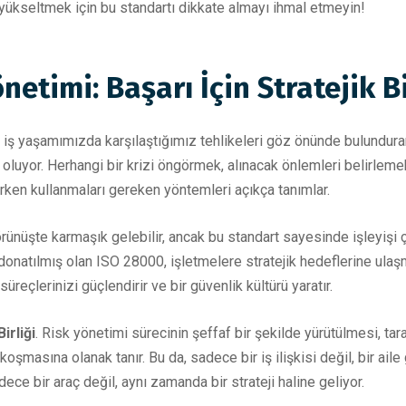
yükseltmek için bu standartı dikkate almayı ihmal etmeyin!
netimi: Başarı İçin Stratejik B
 iş yaşamımızda karşılaştığımız tehlikeleri göz önünde bulundur
ı oluyor. Herhangi bir krizi öngörmek, alınacak önlemleri belirle
ken kullanmaları gereken yöntemleri açıkça tanımlar.
rünüşte karmaşık gelebilir, ancak bu standart sayesinde işleyişi ço
donatılmış olan ISO 28000, işletmelere stratejik hedeflerine ulaşm
reçlerinizi güçlendirir ve bir güvenlik kültürü yaratır.
Birliği
. Risk yönetimi sürecinin şeffaf bir şekilde yürütülmesi, tara
şmasına olanak tanır. Bu da, sadece bir iş ilişkisi değil, bir aile 
ce bir araç değil, aynı zamanda bir strateji haline geliyor.