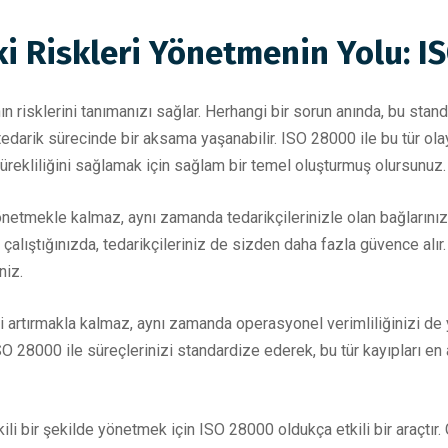
ki Riskleri Yönetmenin Yolu: I
 risklerini tanımanızı sağlar. Herhangi bir sorun anında, bu stand
tedarik sürecinde bir aksama yaşanabilir. ISO 28000 ile bu tür ola
 sürekliliğini sağlamak için sağlam bir temel oluşturmuş olursunuz.
netmekle kalmaz, aynı zamanda tedarikçilerinizle olan bağlarınızı 
a çalıştığınızda, tedarikçileriniz de sizden daha fazla güvence alır
niz.
artırmakla kalmaz, aynı zamanda operasyonel verimliliğinizi de yük
SO 28000 ile süreçlerinizi standardize ederek, bu tür kayıpları en a
tkili bir şekilde yönetmek için ISO 28000 oldukça etkili bir araçtır. 