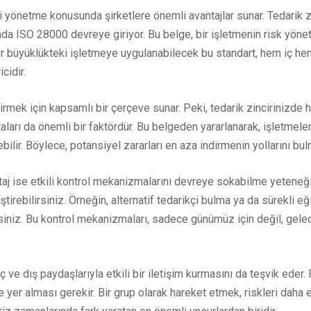
 yönetme konusunda şirketlere önemli avantajlar sunar. Tedarik zin
a ISO 28000 devreye giriyor. Bu belge, bir işletmenin risk yöneti
. Her büyüklükteki işletmeye uygulanabilecek bu standart, hem iç he
cidir.
mek için kapsamlı bir çerçeve sunar. Peki, tedarik zincirinizde han
taları da önemli bir faktördür. Bu belgeden yararlanarak, işletmeler r
ebilir. Böylece, potansiyel zararları en aza indirmenin yollarını b
aj ise etkili kontrol mekanizmalarını devreye sokabilme yeteneğidi
eliştirebilirsiniz. Örneğin, alternatif tedarikçi bulma ya da sürekli
irsiniz. Bu kontrol mekanizmaları, sadece günümüz için değil, gelec
 ve dış paydaşlarıyla etkili bir iletişim kurmasını da teşvik eder. 
te yer alması gerekir. Bir grup olarak hareket etmek, riskleri daha