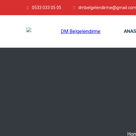
0533 033 05 05
dmbelgelendirme@gmail.co
ANAS
Ho