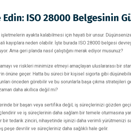
e Edin: ISO 28000 Belgesinin G
şletmelerin ayakta kalabilmesi için hayati bir unsur. Düşünsenize,
ali kayıplara neden olabilir. İşte burada ISO 28000 belgesi devreye
luyor. Ama geri planda nasıl çalıştığını merak ediyor musunuz?
amayı ve riskleri minimize etmeyi amaçlayan uluslararası bir stand
n önüne geçer. Hatta bu süreci bir kişisel sigorta gibi düşünebil
ları önceden görebilir ve bu sorunlarla başa çıkma stratejileri geli
aman daha akıllıca değil mi?
nde bir başarı veya sertifika değil; iş süreçlerinizi gözden geçir
bilinçlendirir ve iş süreçlerinin daha sağlam bir temele oturmasına ya
ir bir tedarik zinciri, nihayetinde işinizi daha verimli yürütmenizi 
ş peşe devrilir ve süreçleriniz daha sağlıklı hale gelir.