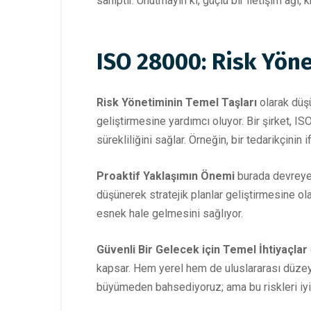
sahiptir. Unutmayın ki, güçlü bir iletişim ağı,
ISO 28000: Risk Yönet
Risk Yönetiminin Temel Taşları
olarak düşü
geliştirmesine yardımcı oluyor. Bir şirket, I
sürekliliğini sağlar. Örneğin, bir tedarikçini
Proaktif Yaklaşımın Önemi
burada devreye g
düşünerek stratejik planlar geliştirmesine ol
esnek hale gelmesini sağlıyor.
Güvenli Bir Gelecek için Temel İhtiyaçlar
kapsar. Hem yerel hem de uluslararası düzeyd
büyümeden bahsediyoruz; ama bu riskleri iyi y