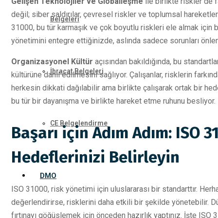
Gelişen Teknolojiler ve Globalleşme
ile birlikte riskler de
değil; siber saldırılar, çevresel riskler ve toplumsal hareketler
Belgeleri
31000, bu tür karmaşık ve çok boyutlu riskleri ele almak için bir
yönetimini entegre ettiğinizde, aslında sadece sorunları önlem
Organizasyonel Kültür
açısından bakıldığında, bu standartla
İhracat Belgeleri
kültürüne dahil edilmesini sağlıyor. Çalışanlar, risklerin farkı
herkesin dikkati dağılabilir ama birlikte çalışarak ortak bir 
bu tür bir dayanışma ve birlikte hareket etme ruhunu besliyor.
CE Belgelendirme
Başarı için Adım Adım: ISO 31
Hedeflerinizi Belirleyin
DMO
ISO 31000, risk yönetimi için uluslararası bir standarttır. He
değerlendirirse, risklerini daha etkili bir şekilde yönetebilir
fırtınayı göğüslemek için önceden hazırlık yaptınız. İşte ISO 3