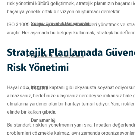
risk yönetimi kültürü geliştirmek, stratejik planınızın başarısı 
başarıya yönelik ortak bir vizyon oluşturması demektir.
Sosyal Uygunluk Danışmanlığı
ISO 31000 belgesi pazardaki belirsizlikleri yönetmek ve stra
araçtır. Her aşamada bu belgeyi kullanmak, stratejik hedefleri
Stratejik Planlamada Güvenc
Sürdürülebilir Danışmanlık
Risk Yönetimi
Hayal edin, bir gemi kaptanı gibi okyanusta seyahat ediyorsunuz.
TSE HYB
almazsanız, hedefinize ulaşmanız neredeyse imkansız hale gelir
olmalarına yardımcı olan bir haritayı temsil ediyor. Yani, risk
elinde bir kalkan gibidir.
Danışmanlığı
Bu standart, riskleri yönetmenin yanı sıra, fırsatları değerlend
problemleri çözmekle kalmaz; aynı zamanda organizasyonların