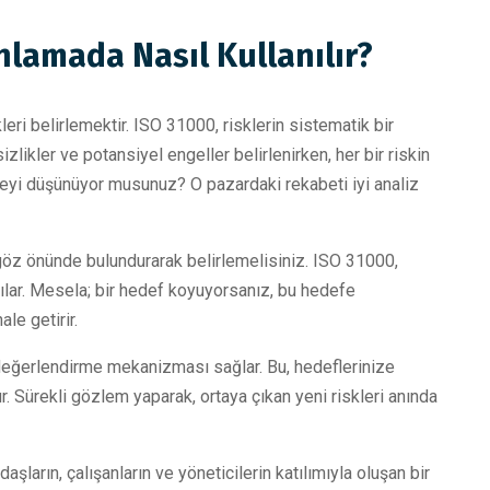
nlamada Nasıl Kullanılır?
kleri belirlemektir. ISO 31000, risklerin sistematik bir
likler ve potansiyel engeller belirlenirken, her bir riskin
irmeyi düşünüyor musunuz? O pazardaki rekabeti iyi analiz
ri göz önünde bulundurarak belirlemelisiniz. ISO 31000,
r kılar. Mesela; bir hedef koyuyorsanız, bu hedefe
le getirir.
 değerlendirme mekanizması sağlar. Bu, hedeflerinize
. Sürekli gözlem yaparak, ortaya çıkan yeni riskleri anında
şların, çalışanların ve yöneticilerin katılımıyla oluşan bir