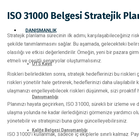
ISO 31000 Belgesi Stratejik Pla
DANIŞMANLIK
Stratejik planlama sürecinin ilk adımı, karşılaşabileceğiniz ris
şekilde tanımlanmasını sağlar. Bu aşamada, gelecekteki belirsiz
olasılığı ve etkisi değerlendirilir. Örneğin, yeni bir pazara g
etmeli ve çeşitli senaryolar oluşturmalısınız.
ÜTS Kayıt
Riskleri belirledikten sonra, stratejik hedeflerinizi bu riskle
riskleri yönetilir hale getirerek, hedeflerinizi daha ulaşılabili
ulaşmanızı engelleyebilecek riskleri düşünmek, sizi proaktif ha
Danışmanlığı
Planınızı hayata geçirirken, ISO 31000, sürekli bir izleme ve
ulaşma yolunda ne kadar ilerlediğinizi görmenize yardımcı olur
yönetebilir ve stratejinizi buna göre güncelleyebilirsiniz.
Kalite Belgesi Danışmanlığı
ISO 31000’i kullanmak, sadece iç ekiplerle sınırlı kalmaz. Payda