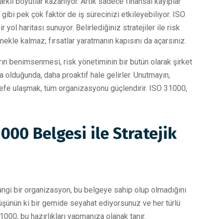
 farklı boyutlar kazanıyor. Artık sadece finansal kayıplar
 gibi pek çok faktör de iş sürecinizi etkileyebiliyor. ISO
 yol haritası sunuyor. Belirlediğiniz stratejiler ile risk
ekle kalmaz; fırsatlar yaratmanın kapısını da açarsınız.
rın benimsenmesi, risk yönetiminin bir bütün olarak şirket
nda olduğunda, daha proaktif hale gelirler. Unutmayın,
hedefe ulaşmak, tüm organizasyonu güçlendirir. ISO 31000,
000 Belgesi ile Stratejik
rhangi bir organizasyon, bu belgeye sahip olup olmadığını
. Düşünün ki bir gemide seyahat ediyorsunuz ve her türlü
1000, bu hazırlıkları yapmanıza olanak tanır.