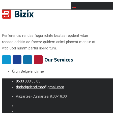
Perferendis rendae fugia rchite beatae repderit vitae
recaae debitis ae facere quidem animi placeat mentur at
vltib uod numm partur libero tum.
Our Services
Ürün Belgelendirme
0533 033 05 05
dmbelgelendirme@gmail.com
Pazartesi-Cumartesi 8:00-18:00