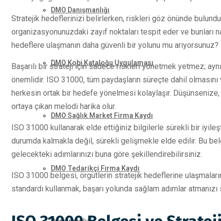
DMO Danışmanlığı
Stratejik hedeflerinizi belirlerken, riskleri göz önünde bulu
organizasyonunuzdaki zayıf noktaları tespit eder ve bunları nası
hedeflere ulaşmanın daha güvenli bir yolunu mu arıyorsunuz? 
DMO Kobi Kataloğu Uygulaması
Başarılı bir strateji için sadece riskleri yönetmek yetmez; ay
önemlidir. ISO 31000, tüm paydaşların süreçte dahil olmasını 
herkesin ortak bir hedefe yönelmesi kolaylaşır. Düşünsenize, 
ortaya çıkan melodi harika olur.
DMO Sağlık Market Firma Kaydı
ISO 31000 kullanarak elde ettiğiniz bilgilerle sürekli bir iyileşt
durumda kalmakla değil, sürekli gelişmekle elde edilir. Bu b
gelecekteki adımlarınızı buna göre şekillendirebilirsiniz.
DMO Tedarikçi Firma Kaydı
ISO 31000 belgesi, örgütlerin stratejik hedeflerine ulaşmaların
standardı kullanmak, başarı yolunda sağlam adımlar atmanızı 