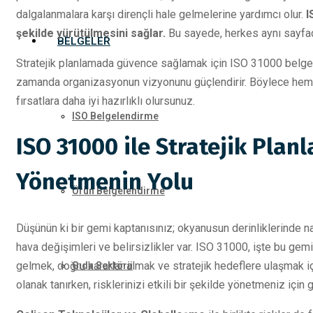
dalgalanmalara karşı dirençli hale gelmelerine yardımcı olur.
I
şekilde yürütülmesini sağlar.
Bu sayede, herkes aynı sayfada 
BELGELER
Stratejik planlamada güvence sağlamak için ISO 31000 belgesi
zamanda organizasyonun vizyonunu güçlendirir. Böylece hem 
fırsatlara daha iyi hazırlıklı olursunuz.
ISO Belgelendirme
ISO 31000 ile Stratejik Plan
Yönetmenin Yolu
Ürün Belgelendirme
Düşünün ki bir gemi kaptanısınız; okyanusun derinliklerinde na
hava değişimleri ve belirsizlikler var. ISO 31000, işte bu gemi
gelmek, doğru kararlar almak ve stratejik hedeflere ulaşmak iç
Gıda Sektörü
olanak tanırken, risklerinizi etkili bir şekilde yönetmeniz için 