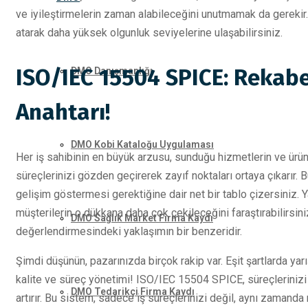
ve iyileştirmelerin zaman alabileceğini unutmamak da gerekir. 
atarak daha yüksek olgunluk seviyelerine ulaşabilirsiniz.
ISO/IEC 15504 SPICE: Rekabe
DMO Danışmanlığı
Anahtarı!
DMO Kobi Kataloğu Uygulaması
Her iş sahibinin en büyük arzusu, sunduğu hizmetlerin ve ürün
süreçlerinizi gözden geçirerek zayıf noktaları ortaya çıkarır. B
gelişim göstermesi gerektiğine dair net bir tablo çizersiniz. Ya
müşterilerin o dükkana daha çok çekileceğini faraştırabilirsin
DMO Sağlık Market Firma Kaydı
değerlendirmesindeki yaklaşımın bir benzeridir.
Şimdi düşünün, pazarınızda birçok rakip var. Eşit şartlarda yarı
kalite ve süreç yönetimi! ISO/IEC 15504 SPICE, süreçlerinizi
DMO Tedarikçi Firma Kaydı
artırır. Bu sistem, sadece iş süreçlerinizi değil, aynı zamanda 