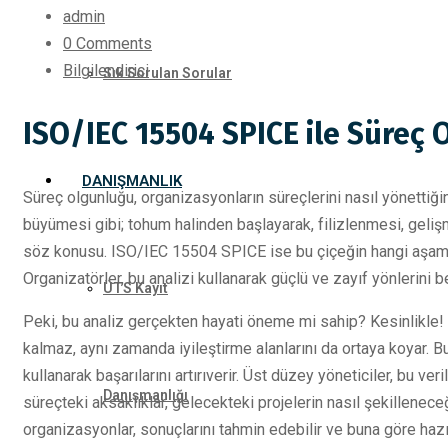
admin
0 Comments
Bilgilendirici
Sık Sorulan Sorular
ISO/IEC 15504 SPICE ile Süreç 
DANIŞMANLIK
Süreç olgunluğu, organizasyonların süreçlerini nasıl yönettiğin
büyümesi gibi; tohum halinden başlayarak, filizlenmesi, gel
söz konusu. ISO/IEC 15504 SPICE ise bu çiçeğin hangi aşamad
Organizatörler, bu analizi kullanarak güçlü ve zayıf yönlerini bel
ÜTS Kayıt
Peki, bu analiz gerçekten hayati öneme mi sahip? Kesinlikle! 
kalmaz, aynı zamanda iyileştirme alanlarını da ortaya koyar. B
kullanarak başarılarını artırıverir. Üst düzey yöneticiler, bu veril
Danışmanlığı
süreçteki aksaklıklar, gelecekteki projelerin nasıl şekillenec
organizasyonlar, sonuçlarını tahmin edebilir ve buna göre hazır