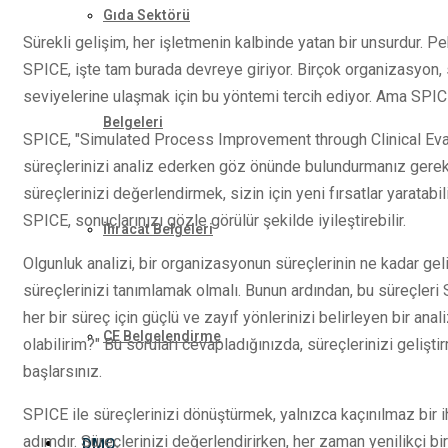
Gıda Sektörü
Sürekli gelişim, her işletmenin kalbinde yatan bir unsurdur. Peki
SPICE, işte tam burada devreye giriyor. Birçok organizasyon, 
seviyelerine ulaşmak için bu yöntemi tercih ediyor. Ama SPICE 
Belgeleri
SPICE, "Simulated Process Improvement through Clinical Evalu
süreçlerinizi analiz ederken göz önünde bulundurmanız gereke
süreçlerinizi değerlendirmek, sizin için yeni fırsatlar yaratabi
SPICE, sonuçlarınızı gözle görülür şekilde iyileştirebilir.
İhracat Belgeleri
Olgunluk analizi, bir organizasyonun süreçlerinin ne kadar gel
süreçlerinizi tanımlamak olmalı. Bunun ardından, bu süreçleri 
her bir süreç için güçlü ve zayıf yönlerinizi belirleyen bir ana
CE Belgelendirme
olabilirim?" Bu soruları cevapladığınızda, süreçlerinizi gelişt
başlarsınız.
SPICE ile süreçlerinizi dönüştürmek, yalnızca kaçınılmaz bir i
adımdır. Süreçlerinizi değerlendirirken, her zaman yenilikçi 
DMO