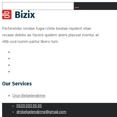
Perferendis rendae fugia rchite beatae repderit vitae
recaae debitis ae facere quidem animi placeat mentur at
vltib uod numm partur libero tum.
Our Services
Ürün Belgelendirme
0533 033 05 05
dmbelgelendirme@gmail.com