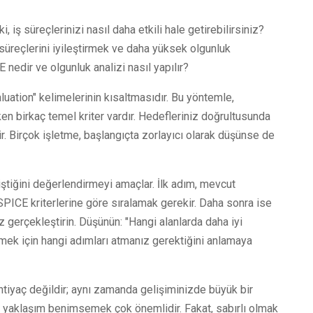
, iş süreçlerinizi nasıl daha etkili hale getirebilirsiniz?
süreçlerini iyileştirmek ve daha yüksek olgunluk
nedir ve olgunluk analizi nasıl yapılır?
ation" kelimelerinin kısaltmasıdır. Bu yöntemle,
n birkaç temel kriter vardır. Hedefleriniz doğrultusunda
lir. Birçok işletme, başlangıçta zorlayıcı olarak düşünse de
iştiğini değerlendirmeyi amaçlar. İlk adım, mevcut
SPICE kriterlerine göre sıralamak gerekir. Daha sonra ise
liz gerçekleştirin. Düşünün: "Hangi alanlarda daha iyi
irmek için hangi adımları atmanız gerektiğini anlamaya
htiyaç değildir; aynı zamanda gelişiminizde büyük bir
bir yaklaşım benimsemek çok önemlidir. Fakat, sabırlı olmak