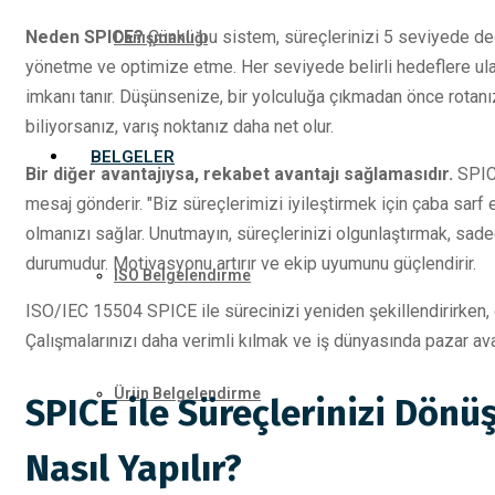
Neden SPICE?
Çünkü bu sistem, süreçlerinizi 5 seviyede değ
Danışmanlığı
yönetme ve optimize etme. Her seviyede belirli hedeflere ulaş
imkanı tanır. Düşünsenize, bir yolculuğa çıkmadan önce rotanız
biliyorsanız, varış noktanız daha net olur.
BELGELER
Bir diğer avantajıysa, rekabet avantajı sağlamasıdır.
SPICE
mesaj gönderir. "Biz süreçlerimizi iyileştirmek için çaba sarf e
olmanızı sağlar. Unutmayın, süreçlerinizi olgunlaştırmak, sadece
durumudur. Motivasyonu artırır ve ekip uyumunu güçlendirir.
ISO Belgelendirme
ISO/IEC 15504 SPICE ile sürecinizi yeniden şekillendirirken, 
Çalışmalarınızı daha verimli kılmak ve iş dünyasında pazar avan
Ürün Belgelendirme
SPICE ile Süreçlerinizi Dönü
Nasıl Yapılır?