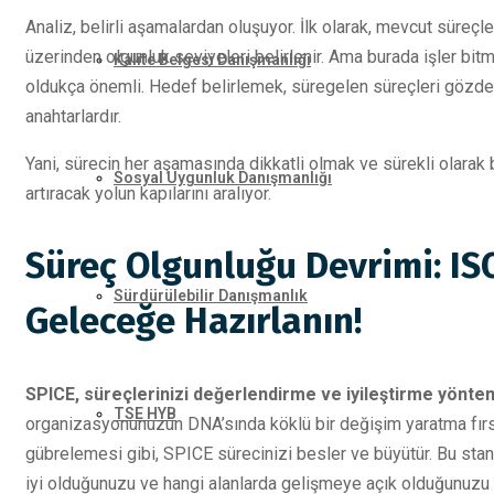
Analiz, belirli aşamalardan oluşuyor. İlk olarak, mevcut süreçleri
üzerinden olgunluk seviyeleri belirlenir. Ama burada işler bitmi
Kalite Belgesi Danışmanlığı
oldukça önemli. Hedef belirlemek, süregelen süreçleri gözden 
anahtarlardır.
Yani, sürecin her aşamasında dikkatli olmak ve sürekli olarak b
Sosyal Uygunluk Danışmanlığı
artıracak yolun kapılarını aralıyor.
Süreç Olgunluğu Devrimi: IS
Sürdürülebilir Danışmanlık
Geleceğe Hazırlanın!
SPICE, süreçlerinizi değerlendirme ve iyileştirme yöntem
TSE HYB
organizasyonunuzun DNA’sında köklü bir değişim yaratma fırsatı
gübrelemesi gibi, SPICE sürecinizi besler ve büyütür. Bu standa
iyi olduğunuzu ve hangi alanlarda gelişmeye açık olduğunuzu 