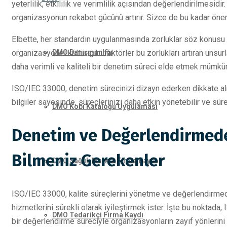
yeterlilik, etkililik ve verimlilik açısından değerlendirilmesidi
organizasyonun rekabet gücünü artırır. Sizce de bu kadar önem
Elbette, her standardın uygulanmasında zorluklar söz konusu ol
organizasyonel kültür gibi faktörler bu zorlukları artıran unsur
DMO Danışmanlığı
daha verimli ve kaliteli bir denetim süreci elde etmek mümkü
ISO/IEC 33000, denetim sürecinizi dizayn ederken dikkate alma
bilgiler sayesinde, süreçlerinizi daha etkin yönetebilir ve sürek
DMO Kobi Kataloğu Uygulaması
Denetim ve Değerlendirmede
Bilmeniz Gerekenler
DMO Sağlık Market Firma Kaydı
ISO/IEC 33000, kalite süreçlerini yönetme ve değerlendirmede st
hizmetlerini sürekli olarak iyileştirmek ister. İşte bu noktada
DMO Tedarikçi Firma Kaydı
bir değerlendirme süreciyle organizasyonların zayıf yönlerini 