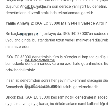
düşünür. Ancak bu yaklaşım son derece yanlıştır! Bu denetim, sü
Danışmanlığı
denetimlerin düzenli aralıklarla tekrarlanması gerekir.
Yanlış Anlayış 2: ISO/IEC 33000 Maliyetleri Sadece Artırır
Bir başka yaygın yanlış anlayış da, ISO/IEC 33000’ün sadece m
BELGELER
uygulandığında, bu standartlar uzun vadeli maliyetleri düşürebil
minimize eder.
ISO/IEC 33000 denetiminin tüm iş süreçlerini kapsadığı düşünce
ISO Belgelendirme
bu nedenle denetim süreci, kuruma özel hale getirilmelidir. Bu
odaklanabilirsiniz.
İnsanlar, denetimden sonra her şeyin mükemmel olacağını düşü
Ürün Belgelendirme
Sonuçların uygulanması ve sürekli takibi gerekmektedir.
Birçok kişi, ISO/IEC 33000 kapsamındaki denetimlerin sadece
uygulama ve işleyiş kadar, bu dökümanların nasıl kullanıldığı 