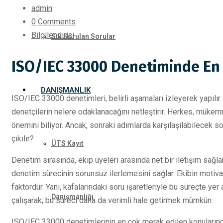
admin
0 Comments
Bilgilendirici
Sık Sorulan Sorular
ISO/IEC 33000 Denetiminde En
DANIŞMANLIK
ISO/IEC 33000 denetimleri, belirli aşamaları izleyerek yapılır
denetçilerin nelere odaklanacağını netleştirir. Herkes, müke
önemini biliyor. Ancak, sonraki adımlarda karşılaşılabilecek so
çıkılır?
ÜTS Kayıt
Denetim sırasında, ekip üyeleri arasında net bir iletişim sağla
denetim sürecinin sorunsuz ilerlemesini sağlar. Ekibin moti
faktördür. Yani, kafalarındaki soru işaretleriyle bu süreçte yer a
Danışmanlığı
çalışarak; bu süreci daha da verimli hale getirmek mümkün.
ISO/IEC 33000 denetimlerinin en çok merak edilen konularınd