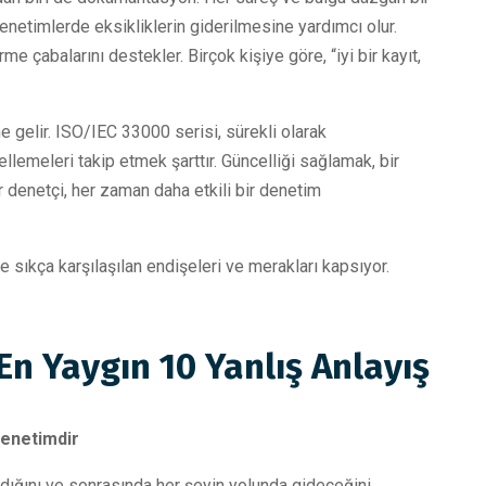
enetimlerde eksikliklerin giderilmesine yardımcı olur.
rme çabalarını destekler. Birçok kişiye göre, “iyi bir kayıt,
 gelir. ISO/IEC 33000 serisi, sürekli olarak
lemeleri takip etmek şarttır. Güncelliği sağlamak, bir
r denetçi, her zaman daha etkili bir denetim
sıkça karşılaşılan endişeleri ve merakları kapsıyor.
n Yaygın 10 Yanlış Anlayış
Denetimdir
ldığını ve sonrasında her şeyin yolunda gideceğini