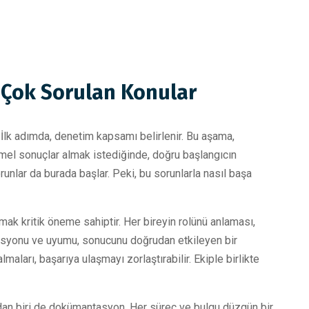
 Çok Sorulan Konular
. İlk adımda, denetim kapsamı belirlenir. Bu aşama,
mmel sonuçlar almak istediğinde, doğru başlangıcın
runlar da burada başlar. Peki, bu sorunlarla nasıl başa
mak kritik öneme sahiptir. Her bireyin rolünü anlaması,
vasyonu ve uyumu, sonucunu doğrudan etkileyen bir
lmaları, başarıya ulaşmayı zorlaştırabilir. Ekiple birlikte
an biri de dokümantasyon. Her süreç ve bulgu düzgün bir