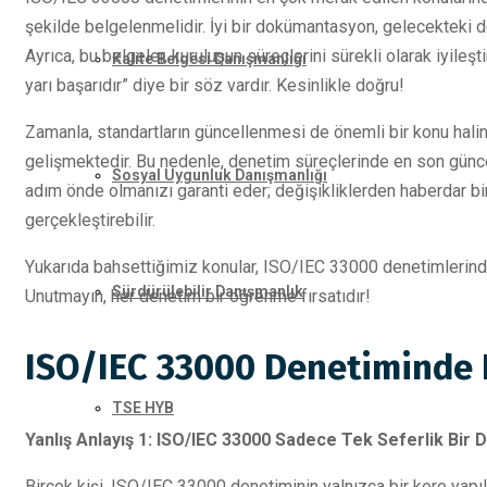
şekilde belgelenmelidir. İyi bir dokümantasyon, gelecekteki d
Ayrıca, bu belgeler, kuruluşun süreçlerini sürekli olarak iyileşti
Kalite Belgesi Danışmanlığı
yarı başarıdır” diye bir söz vardır. Kesinlikle doğru!
Zamanla, standartların güncellenmesi de önemli bir konu haline
gelişmektedir. Bu nedenle, denetim süreçlerinde en son güncel
Sosyal Uygunluk Danışmanlığı
adım önde olmanızı garanti eder; değişikliklerden haberdar bi
gerçekleştirebilir.
Yukarıda bahsettiğimiz konular, ISO/IEC 33000 denetimlerinde 
Sürdürülebilir Danışmanlık
Unutmayın, her denetim bir öğrenme fırsatıdır!
ISO/IEC 33000 Denetiminde E
TSE HYB
Yanlış Anlayış 1: ISO/IEC 33000 Sadece Tek Seferlik Bir 
Birçok kişi, ISO/IEC 33000 denetiminin yalnızca bir kere yapı