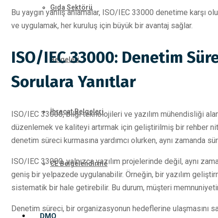
Gıda Sektörü
Bu yaygın yanlış anlamalar, ISO/IEC 33000 denetime karşı olu
ve uygulamak, her kuruluş için büyük bir avantaj sağlar.
ISO/IEC 33000: Denetim Süre
Belgeleri
Sorulara Yanıtlar
İhracat Belgeleri
ISO/IEC 33000, bilgi teknolojileri ve yazılım mühendisliği ala
düzenlemek ve kaliteyi artırmak için geliştirilmiş bir rehber nit
denetim süreci kurmasına yardımcı olurken, aynı zamanda süreç
ISO/IEC 33000, yalnızca yazılım projelerinde değil, aynı za
CE Belgelendirme
geniş bir yelpazede uygulanabilir. Örneğin, bir yazılım geliştirm
sistematik bir hale getirebilir. Bu durum, müşteri memnuniyetini
Denetim süreci, bir organizasyonun hedeflerine ulaşmasını sağ
DMO