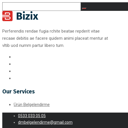
Perferendis rendae fugia rchite beatae repderit vitae
recaae debitis ae facere quidem animi placeat mentur at
vltib uod numm partur libero tum.
Our Services
Ürün Belgelendirme
0533 033 05 05
dmbelgelendirme@gmail.com