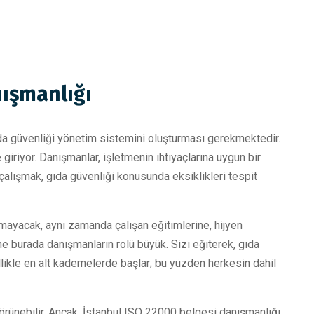
nışmanlığı
ıda güvenliği yönetim sistemini oluşturması gerekmektedir.
iriyor. Danışmanlar, işletmenin ihtiyaçlarına uygun bir
 çalışmak, gıda güvenliği konusunda eksiklikleri tespit
ayacak, aynı zamanda çalışan eğitimlerine, hijyen
ine burada danışmanların rolü büyük. Sizi eğiterek, gıda
nellikle en alt kademelerde başlar; bu yüzden herkesin dahil
örünebilir. Ancak, İstanbul ISO 22000 belgesi danışmanlığı