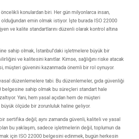
 öncelikli konulardan biri. Her gün milyonlarca insan,
ir olduğundan emin olmak istiyor. İşte burada ISO 22000
yen ve kalite standartlarını düzenli olarak kontrol altına
ne sahip olmak, İstanbul’daki işletmelere büyük bir
irliğini ve kalitesini kanıtlar. Kimse, sağlığını riske atacak
si, müşteri güvenini kazanmada önemli bir rol oynuyor.
li yasal düzenlemelere tabi. Bu düzenlemeler, gıda güvenliği
00 belgesine sahip olmak bu süreçleri standart hale
azaltıyor. Yani, hem yasal açıdan hem de müşteri
 büyük ölçüde bir zorunluluk haline geliyor.
r sertifika değil; aynı zamanda güvenli, kaliteli ve yasal
e olan bu yaklaşım, sadece işletmelerin değil, toplumun da
olmak için ISO 22000 belgesini edinmek, bugün herkesin