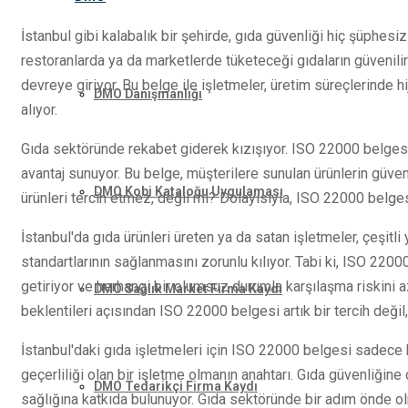
İstanbul gibi kalabalık bir şehirde, gıda güvenliği hiç şüphesiz
restoranlarda ya da marketlerde tüketeceği gıdaların güvenil
devreye giriyor. Bu belge ile işletmeler, üretim süreçlerinde hij
DMO Danışmanlığı
alıyor.
Gıda sektöründe rekabet giderek kızışıyor. ISO 22000 belgesi
avantaj sunuyor. Bu belge, müşterilere sunulan ürünlerin güvenil
DMO Kobi Kataloğu Uygulaması
ürünleri tercih etmez, değil mi? Dolayısıyla, ISO 22000 belge
İstanbul'da gıda ürünleri üreten ya da satan işletmeler, çeşit
standartlarının sağlanmasını zorunlu kılıyor. Tabi ki, ISO 220
getiriyor ve herhangi bir olumsuz durumla karşılaşma riskini 
DMO Sağlık Market Firma Kaydı
beklentileri açısından ISO 22000 belgesi artık bir tercih değil,
İstanbul'daki gıda işletmeleri için ISO 22000 belgesi sadece bi
geçerliliği olan bir işletme olmanın anahtarı. Gıda güvenliğin
DMO Tedarikçi Firma Kaydı
sağlığına katkıda bulunuyor. Gıda sektöründe bir adım önde 