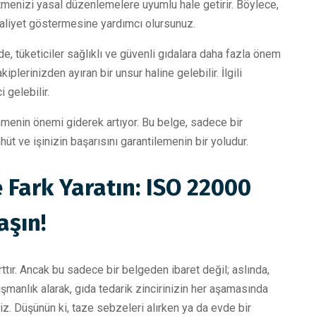
tmenizi yasal düzenlemelere uyumlu hale getirir. Böylece,
faaliyet göstermesine yardımcı olursunuz.
e, tüketiciler sağlıklı ve güvenli gıdalara daha fazla önem
lerinizden ayıran bir unsur haline gelebilir. İlgili
 gelebilir.
nmenin önemi giderek artıyor. Bu belge, sadece bir
hüt ve işinizin başarısını garantilemenin bir yoludur.
 Fark Yaratın: ISO 22000
aşın!
ttır. Ancak bu sadece bir belgeden ibaret değil; aslında,
ışmanlık alarak, gıda tedarik zincirinizin her aşamasında
iz. Düşünün ki, taze sebzeleri alırken ya da evde bir