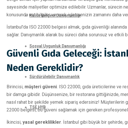
sayesinde maliyetler optimize edilebilir. Uzmanlar, sürecin ne
konusunda net bilgiler vererek işletmenizin zamanını daha ver
Kalite Belgesi Danışmanlığı
İstanbul'da ISO 22000 belgesi almak, gıda güvenliği alanında
sağlar. Danışmanlık alarak bu süreci daha sorunsuz ve etkili bi
Sosyal Uygunluk Danışmanlığı
Güvenli Gıda Geleceği: İstan
Neden Gereklidir?
Sürdürülebilir Danışmanlık
Birincisi,
müşteri güveni
. ISO 22000, gıda üreticilerine ve re
bir damga gibidir. Düşünsenize, bir restorana gittiğinizde, me
nasıl rahat bir şekilde yemek sipariş edersiniz! Müşterilerin 
TSE HYB
22000 belgesi, bu güveni sağlamak için gereken profesyonell
İkincisi,
yasal gereklilikler
. İstanbul gibi büyük bir şehirde, 