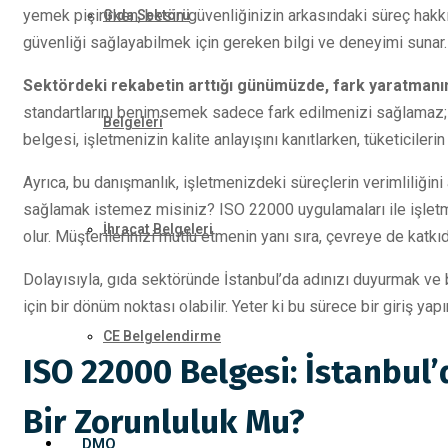
yemek pişirirken, besin güvenliğinizin arkasındaki süreç hakk
Gıda Sektörü
güvenliği sağlayabilmek için gereken bilgi ve deneyimi sunar.
Sektördeki rekabetin arttığı günümüzde, fark yaratmanın
standartlarını benimsemek sadece fark edilmenizi sağlamaz; 
Belgeleri
belgesi, işletmenizin kalite anlayışını kanıtlarken, tüketiciler
Ayrıca, bu danışmanlık, işletmenizdeki süreçlerin verimliliğini 
sağlamak istemez misiniz? ISO 22000 uygulamaları ile işletme
İhracat Belgeleri
olur. Müşterilerinizi mutlu etmenin yanı sıra, çevreye de kat
Dolayısıyla, gıda sektöründe İstanbul’da adınızı duyurmak ve 
için bir dönüm noktası olabilir. Yeter ki bu sürece bir giriş yap
CE Belgelendirme
ISO 22000 Belgesi: İstanbul’
Bir Zorunluluk Mu?
DMO