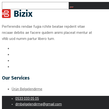
Perferendis rendae fugia rchite beatae repderit vitae
recaae debitis ae facere quidem animi placeat mentur at
vltib uod numm partur libero tum.
Our Services
Ürün Belgelendirme
0533 033 05 05
dmbelgelendirme@gmail.com