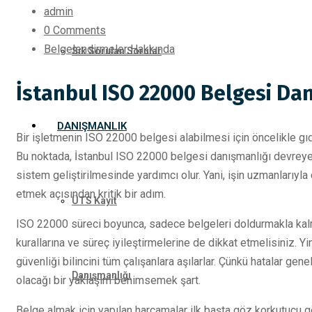
admin
0 Comments
Belgelendirmeler Hakkında
Sık Sorulan Sorular
İstanbul ISO 22000 Belgesi Da
DANIŞMANLIK
Bir işletmenin ISO 22000 belgesi alabilmesi için öncelikle g
Bu noktada, İstanbul ISO 22000 belgesi danışmanlığı devreye g
sistem geliştirilmesinde yardımcı olur. Yani, işin uzmanlarıyla
etmek açısından kritik bir adım.
ÜTS Kayıt
ISO 22000 süreci boyunca, sadece belgeleri doldurmakla kalm
kurallarına ve süreç iyileştirmelerine de dikkat etmelisiniz. Y
güvenliği bilincini tüm çalışanlara aşılarlar. Çünkü hatalar ge
Danışmanlığı
olacağı bir yaklaşım benimsemek şart.
Belge almak için yapılan harcamalar ilk başta göz korkutucu g