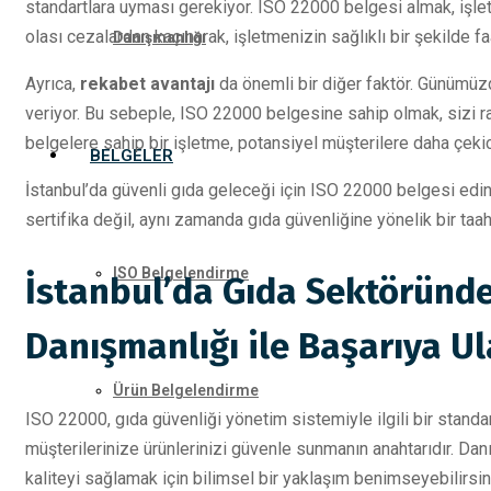
standartlara uyması gerekiyor. ISO 22000 belgesi almak, işle
olası cezalardan kaçınarak, işletmenizin sağlıklı bir şekilde 
Danışmanlığı
Ayrıca,
rekabet avantajı
da önemli bir diğer faktör. Günümüzd
veriyor. Bu sebeple, ISO 22000 belgesine sahip olmak, sizi rakip
belgelere sahip bir işletme, potansiyel müşterilere daha çekici
BELGELER
İstanbul’da güvenli gıda geleceği için ISO 22000 belgesi edi
sertifika değil, aynı zamanda gıda güvenliğine yönelik bir taah
ISO Belgelendirme
İstanbul’da Gıda Sektöründe
Danışmanlığı ile Başarıya Ul
Ürün Belgelendirme
ISO 22000, gıda güvenliği yönetim sistemiyle ilgili bir standar
müşterilerinize ürünlerinizi güvenle sunmanın anahtarıdır. Dan
kaliteyi sağlamak için bilimsel bir yaklaşım benimseyebilirsin