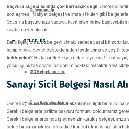
Başvuru süreci aslında çok karmaşık değil.
Öncelikle belir
Danışmanlığı
sözleşmesi, faaliyet belgesi ve imza sirküleri gibi belgelerle 
Odası’na başvurunuzu yaparak kayıt işlemlerine başlayabilirsi
kayıtlarda yer alacak!
BELGELER
Daha ilginç olanı, bu belgeyi almak, sadece yasal bir zorunlul
sahip olmak, devlet desteklerinden faydalanma ve çeşitli teş
bekleyelim?
Hızla harekete geçmekte fayda var! Unutmayın, iş
yolculuğunuzda önemli bir dönüm noktası olacaktır. Yola çıktı
ISO Belgelendirme
Sanayi Sicil Belgesi Nasıl Alı
Ürün Belgelendirme
Öncelikle, Sanayi ve Teknoloji Bakanlığı'nın ilgili birimine 
Gerekli belgelerle birlikte başvuru formunu doldurmanız gere
Gerekli belgeler arasında işletmenizin kuruluş belgesi, imza sir
belge bırakmamak için dikkatlice kontrol etmelisiniz; aksi hal