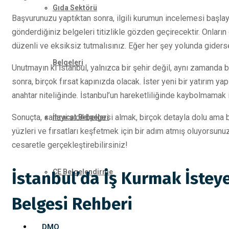
Gıda Sektörü
Başvurunuzu yaptıktan sonra, ilgili kurumun incelemesi başlaya
gönderdiğiniz belgeleri titizlikle gözden geçirecektir. Onlar
düzenli ve eksiksiz tutmalısınız. Eğer her şey yolunda giderse,
Belgeleri
Unutmayın ki İstanbul, yalnızca bir şehir değil, aynı zamanda bi
sonra, birçok fırsat kapınızda olacak. İster yeni bir yatırım yap
anahtar niteliğinde. İstanbul’un hareketliliğinde kaybolmamak i
Sonuçta, sanayi sicil belgesi almak, birçok detayla dolu ama bi
İhracat Belgeleri
yüzleri ve fırsatları keşfetmek için bir adım atmış oluyorsunuz
cesaretle gerçekleştirebilirsiniz!
CE Belgelendirme
İstanbul’da İş Kurmak İsteye
Belgesi Rehberi
DMO