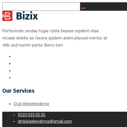
Perferendis rendae fugia rchite beatae repderit vitae
recaae debitis ae facere quidem animi placeat mentur at
vltib uod numm partur libero tum.
Our Services
Ürün Belgelendirme
0533 033 05 05
dmbelgelendirme@gmail.com