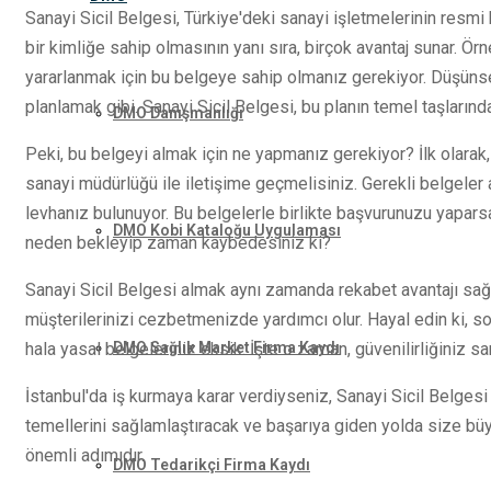
Sanayi Sicil Belgesi, Türkiye'deki sanayi işletmelerinin resmi k
bir kimliğe sahip olmasının yanı sıra, birçok avantaj sunar. Ör
yararlanmak için bu belgeye sahip olmanız gerekiyor. Düşüns
planlamak gibi. Sanayi Sicil Belgesi, bu planın temel taşlarından
DMO Danışmanlığı
Peki, bu belgeyi almak için ne yapmanız gerekiyor? İlk olarak, İ
sanayi müdürlüğü ile iletişime geçmelisiniz. Gerekli belgeler a
levhanız bulunuyor. Bu belgelerle birlikte başvurunuzu yaparsanı
DMO Kobi Kataloğu Uygulaması
neden bekleyip zaman kaybedesiniz ki?
Sanayi Sicil Belgesi almak aynı zamanda rekabet avantajı sağlar
müşterilerinizi cezbetmenizde yardımcı olur. Hayal edin ki, s
DMO Sağlık Market Firma Kaydı
hala yasal belgeleriniz eksik. İşte o zaman, güvenilirliğiniz sa
İstanbul'da iş kurmaya karar verdiyseniz, Sanayi Sicil Belgesi
temellerini sağlamlaştıracak ve başarıya giden yolda size büyük
önemli adımıdır.
DMO Tedarikçi Firma Kaydı