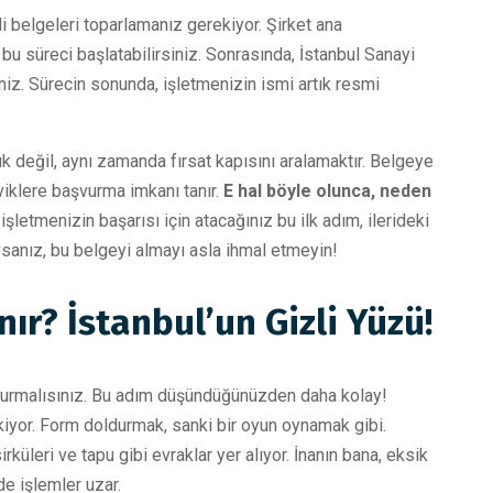
li belgeleri toparlamanız gerekiyor. Şirket ana
bu süreci başlatabilirsiniz. Sonrasında, İstanbul Sanayi
niz. Sürecin sonunda, işletmenizin ismi artık resmi
uk değil, aynı zamanda fırsat kapısını aralamaktır. Belgeye
viklere başvurma imkanı tanır.
E hal böyle olunca, neden
letmenizin başarısı için atacağınız bu ilk adım, ilerideki
ysanız, bu belgeyi almayı asla ihmal etmeyin!
nır? İstanbul’un Gizli Yüzü!
başvurmalısınız. Bu adım düşündüğünüzden daha kolay!
kiyor. Form doldurmak, sanki bir oyun oynamak gibi.
küleri ve tapu gibi evraklar yer alıyor. İnanın bana, eksik
de işlemler uzar.