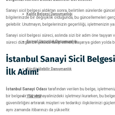
Sanayi sicil belgesi aldıktan sonra, belirtilen sürelerde gün
Kalite Belgesi Danışmanlığı
bilgilerinizde bir değişiklik olduğunda, bu güncellemeleri ger
gelebilir. Unutmayın, belgelerinizin geçerliliği, işletmenizin ya
Sanayi sicil belgesi süreci, aslında sizi bir adım öne taşıyan 
Sosyal Uygunluk Danışmanlığı
süreci düzgün bir şekilde takip etmek, başarıya giden yolda bü
İstanbul Sanayi Sicil Belgesi
Sürdürülebilir Danışmanlık
İlk Adım!
İstanbul Sanayi Odası
tarafından verilen bu belge, işletmeni
bir belgedir. Siz de hayalinizdeki işletmeyi kurarken, bu belge
TSE HYB
güvenilirliğini artırarak müşteri ve tedarikçi ilişkilerinizi güçl
aynı zamanda itibarınızı da yükseltir.