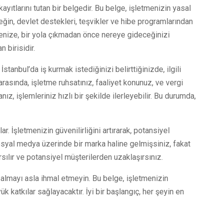
ayıtlarını tutan bir belgedir. Bu belge, işletmenizin yasal
neğin, devlet destekleri, teşvikler ve hibe programlarından
enize, bir yola çıkmadan önce nereye gideceğinizi
 birisidir.
stanbul’da iş kurmak istediğinizi belirttiğinizde, ilgili
rasında, işletme ruhsatınız, faaliyet konunuz, ve vergi
z, işlemleriniz hızlı bir şekilde ilerleyebilir. Bu durumda,
. İşletmenizin güvenilirliğini artırarak, potansiyel
osyal medya üzerinde bir marka haline gelmişsiniz, fakat
rsılır ve potansiyel müşterilerden uzaklaşırsınız.
 almayı asla ihmal etmeyin. Bu belge, işletmenizin
 katkılar sağlayacaktır. İyi bir başlangıç, her şeyin en