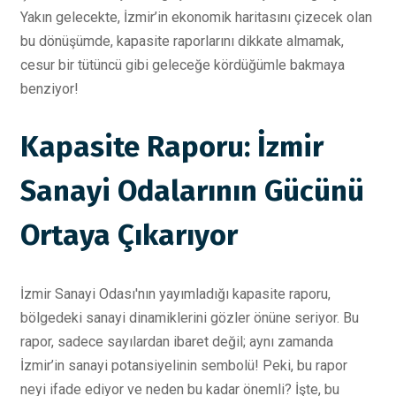
Yakın gelecekte, İzmir’in ekonomik haritasını çizecek olan
bu dönüşümde, kapasite raporlarını dikkate almamak,
cesur bir tütüncü gibi geleceğe kördüğümle bakmaya
benziyor!
Kapasite Raporu: İzmir
Sanayi Odalarının Gücünü
Ortaya Çıkarıyor
İzmir Sanayi Odası'nın yayımladığı kapasite raporu,
bölgedeki sanayi dinamiklerini gözler önüne seriyor. Bu
rapor, sadece sayılardan ibaret değil; aynı zamanda
İzmir’in sanayi potansiyelinin sembolü! Peki, bu rapor
neyi ifade ediyor ve neden bu kadar önemli? İşte, bu