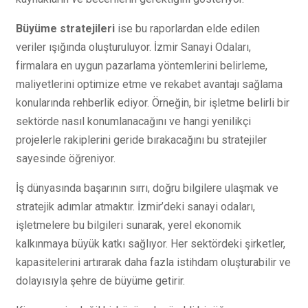
Büyüme stratejileri
ise bu raporlardan elde edilen
veriler ışığında oluşturuluyor. İzmir Sanayi Odaları,
firmalara en uygun pazarlama yöntemlerini belirleme,
maliyetlerini optimize etme ve rekabet avantajı sağlama
konularında rehberlik ediyor. Örneğin, bir işletme belirli bir
sektörde nasıl konumlanacağını ve hangi yenilikçi
projelerle rakiplerini geride bırakacağını bu stratejiler
sayesinde öğreniyor.
İş dünyasında başarının sırrı, doğru bilgilere ulaşmak ve
stratejik adımlar atmaktır. İzmir’deki sanayi odaları,
işletmelere bu bilgileri sunarak, yerel ekonomik
kalkınmaya büyük katkı sağlıyor. Her sektördeki şirketler,
kapasitelerini artırarak daha fazla istihdam oluşturabilir ve
dolayısıyla şehre de büyüme getirir.