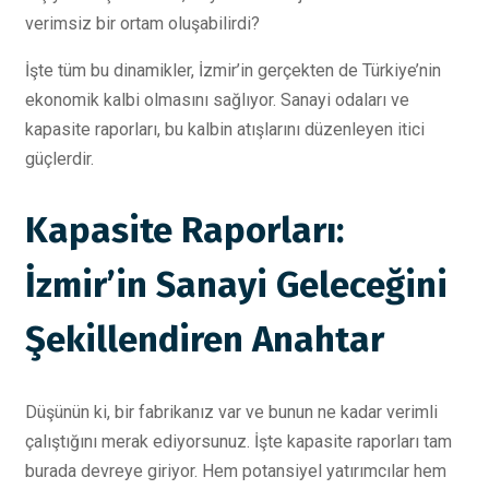
verimsiz bir ortam oluşabilirdi?
İşte tüm bu dinamikler, İzmir’in gerçekten de Türkiye’nin
ekonomik kalbi olmasını sağlıyor. Sanayi odaları ve
kapasite raporları, bu kalbin atışlarını düzenleyen itici
güçlerdir.
Kapasite Raporları:
İzmir’in Sanayi Geleceğini
Şekillendiren Anahtar
Düşünün ki, bir fabrikanız var ve bunun ne kadar verimli
çalıştığını merak ediyorsunuz. İşte kapasite raporları tam
burada devreye giriyor. Hem potansiyel yatırımcılar hem