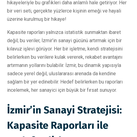
hikayeleriyle bu grafikleri daha anlamlı hale getiriyor. Her
bir veri seti, gerçekte yüzlerce kişinin emeği ve hayali
üzerine kurulmuş bir hikaye!
Kapasite raporları yalnızca istatistik sunmaktan ibaret
değil; bu veriler, İzmir’in sanayi gücünü artırmak için bir
kılavuz işlevi görüyor. Her bir işletme, kendi stratejisini
belirlerken bu verilere kulak vererek, rekabet avantajını
artırmanın yollarını bulabilir. İzmir, bu dinamik yapısıyla
sadece yerel değil, uluslararası arenada da kendine
sağlam bir yer edinebilir. Hedef belirlerken bu raporları
incelemek, her sanayici için büyük bir fırsat sunuyor.
İzmir’in Sanayi Stratejisi:
Kapasite Raporları ile