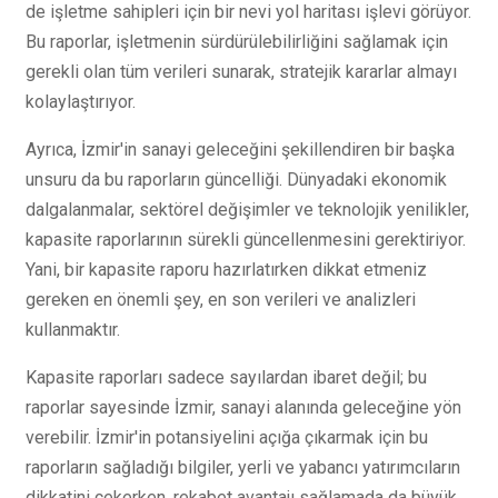
de işletme sahipleri için bir nevi yol haritası işlevi görüyor.
Bu raporlar, işletmenin sürdürülebilirliğini sağlamak için
gerekli olan tüm verileri sunarak, stratejik kararlar almayı
kolaylaştırıyor.
Ayrıca, İzmir'in sanayi geleceğini şekillendiren bir başka
unsuru da bu raporların güncelliği. Dünyadaki ekonomik
dalgalanmalar, sektörel değişimler ve teknolojik yenilikler,
kapasite raporlarının sürekli güncellenmesini gerektiriyor.
Yani, bir kapasite raporu hazırlatırken dikkat etmeniz
gereken en önemli şey, en son verileri ve analizleri
kullanmaktır.
Kapasite raporları sadece sayılardan ibaret değil; bu
raporlar sayesinde İzmir, sanayi alanında geleceğine yön
verebilir. İzmir'in potansiyelini açığa çıkarmak için bu
raporların sağladığı bilgiler, yerli ve yabancı yatırımcıların
dikkatini çekerken, rekabet avantajı sağlamada da büyük