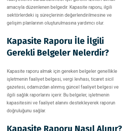
amacıyla düzenlenen belgedir. Kapasite raporu, ilgili
sektörlerdeki iş süreçlerinin değerlendirilmesine ve
gelişim planlarının oluşturulmasına yardımcı olur.
Kapasite Raporu İle İlgili
Gerekli Belgeler Nelerdir?
Kapasite raporu almak için gereken belgeler genellikle
işletmenin faaliyet belgesi, vergi levhası, ticaret sicil
gazetesi, odamızdan alınmış güncel faaliyet belgesi ve
ilgili sağlık raporlarını içerir. Bu belgeler, işletmenin
kapasitesini ve faaliyet alanını destekleyerek raporun
doğruluğunu sağlar.
Kapasite Raporu Nasıl Alınır?