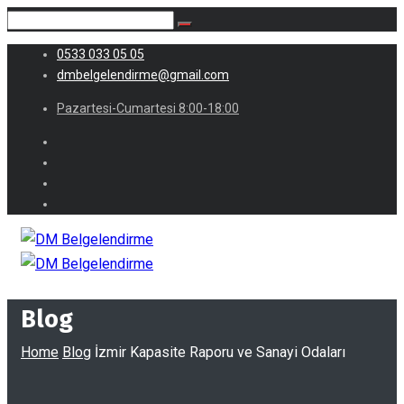
0533 033 05 05
dmbelgelendirme@gmail.com
Pazartesi-Cumartesi 8:00-18:00
Blog
Home
Blog
İzmir Kapasite Raporu ve Sanayi Odaları