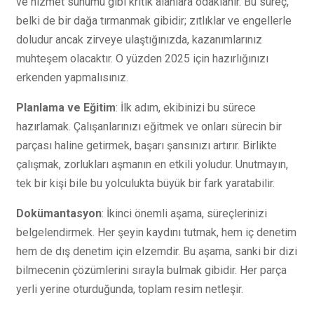
ve hizmet sunumu gibi kritik alanlara odaklanır. Bu süreç,
belki de bir dağa tırmanmak gibidir; zıtlıklar ve engellerle
doludur ancak zirveye ulaştığınızda, kazanımlarınız
muhteşem olacaktır. O yüzden 2025 için hazırlığınızı
erkenden yapmalısınız.
Planlama ve Eğitim
: İlk adım, ekibinizi bu sürece
hazırlamak. Çalışanlarınızı eğitmek ve onları sürecin bir
parçası haline getirmek, başarı şansınızı artırır. Birlikte
çalışmak, zorlukları aşmanın en etkili yoludur. Unutmayın,
tek bir kişi bile bu yolculukta büyük bir fark yaratabilir.
Dokümantasyon
: İkinci önemli aşama, süreçlerinizi
belgelendirmek. Her şeyin kaydını tutmak, hem iç denetim
hem de dış denetim için elzemdir. Bu aşama, sanki bir dizi
bilmecenin çözümlerini sırayla bulmak gibidir. Her parça
yerli yerine oturduğunda, toplam resim netleşir.