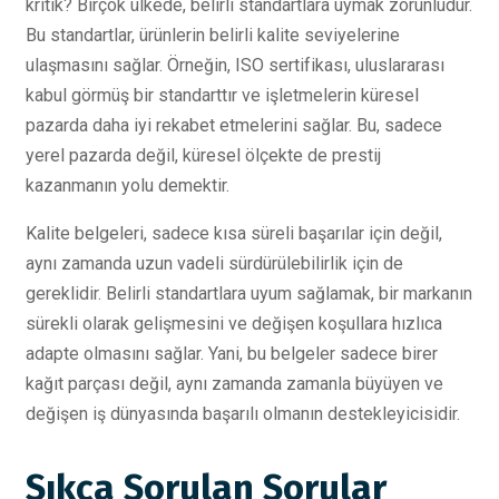
kritik? Birçok ülkede, belirli standartlara uymak zorunludur.
Bu standartlar, ürünlerin belirli kalite seviyelerine
ulaşmasını sağlar. Örneğin, ISO sertifikası, uluslararası
kabul görmüş bir standarttır ve işletmelerin küresel
pazarda daha iyi rekabet etmelerini sağlar. Bu, sadece
yerel pazarda değil, küresel ölçekte de prestij
kazanmanın yolu demektir.
Kalite belgeleri, sadece kısa süreli başarılar için değil,
aynı zamanda uzun vadeli sürdürülebilirlik için de
gereklidir. Belirli standartlara uyum sağlamak, bir markanın
sürekli olarak gelişmesini ve değişen koşullara hızlıca
adapte olmasını sağlar. Yani, bu belgeler sadece birer
kağıt parçası değil, aynı zamanda zamanla büyüyen ve
değişen iş dünyasında başarılı olmanın destekleyicisidir.
Sıkça Sorulan Sorular