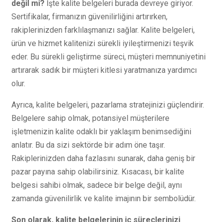
değil mi?
İşte kalite belgeleri burada devreye giriyor.
Sertifikalar, firmanızın güvenilirliğini artırırken,
rakiplerinizden farklılaşmanızı sağlar. Kalite belgeleri,
ürün ve hizmet kalitenizi sürekli iyileştirmenizi teşvik
eder. Bu sürekli geliştirme süreci, müşteri memnuniyetini
artırarak sadık bir müşteri kitlesi yaratmanıza yardımcı
olur.
Ayrıca, kalite belgeleri, pazarlama stratejinizi güçlendirir.
Belgelere sahip olmak, potansiyel müşterilere
işletmenizin kalite odaklı bir yaklaşım benimsediğini
anlatır. Bu da sizi sektörde bir adım öne taşır.
Rakiplerinizden daha fazlasını sunarak, daha geniş bir
pazar payına sahip olabilirsiniz. Kısacası, bir kalite
belgesi sahibi olmak, sadece bir belge değil, aynı
zamanda güvenilirlik ve kalite imajının bir sembolüdür.
Son olarak, kalite belgelerinin iç süreçlerinizi