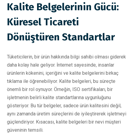
Kalite Belgelerinin Gücü:
Küresel Ticareti
Dönüştüren Standartlar
Tüketicilerin, bir ürün hakkında bilgi sahibi olması giderek
daha kolay hale geliyor. İnternet sayesinde, insanlar
ürünlerin kökenini, içeriğini ve kalite belgelerini birkaç
tıklama ile öğrenebiliyor. Kalite belgeleri, bu süreçte
önemli bir rol oynuyor. Örneğin, ISO sertifikaları, bir
işletmenin belirli kalite standartlarına uygunluğunu
gösteriyor. Bu tür belgeler, sadece ürün kalitesini değil,
aynı zamanda üretim süreçlerini de iyileştirerek işletmeyi
güçlendiriyor. Kısacası, kalite belgeleri bir nevi müşteri
güveninin temsili.