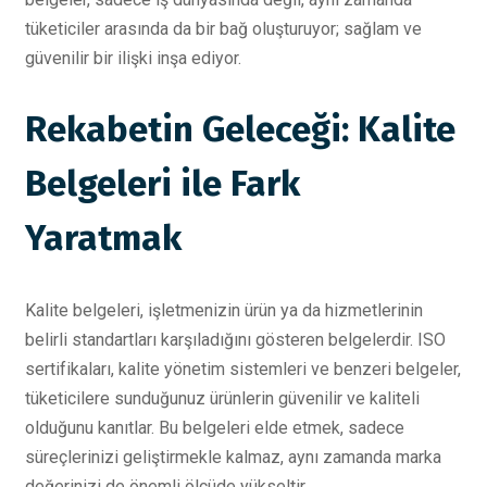
tüketiciler arasında da bir bağ oluşturuyor; sağlam ve
güvenilir bir ilişki inşa ediyor.
Rekabetin Geleceği: Kalite
Belgeleri ile Fark
Yaratmak
Kalite belgeleri, işletmenizin ürün ya da hizmetlerinin
belirli standartları karşıladığını gösteren belgelerdir. ISO
sertifikaları, kalite yönetim sistemleri ve benzeri belgeler,
tüketicilere sunduğunuz ürünlerin güvenilir ve kaliteli
olduğunu kanıtlar. Bu belgeleri elde etmek, sadece
süreçlerinizi geliştirmekle kalmaz, aynı zamanda marka
değerinizi de önemli ölçüde yükseltir.