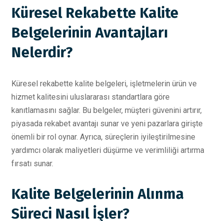
Küresel Rekabette Kalite
Belgelerinin Avantajları
Nelerdir?
Küresel rekabette kalite belgeleri, işletmelerin ürün ve
hizmet kalitesini uluslararası standartlara göre
kanıtlamasını sağlar. Bu belgeler, müşteri güvenini artırır,
piyasada rekabet avantajı sunar ve yeni pazarlara girişte
önemli bir rol oynar. Ayrıca, süreçlerin iyileştirilmesine
yardımcı olarak maliyetleri düşürme ve verimliliği artırma
fırsatı sunar.
Kalite Belgelerinin Alınma
Süreci Nasıl İşler?