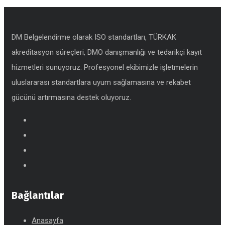
DM Belgelendirme olarak ISO standartları, TÜRKAK
akreditasyon süreçleri, DMO danışmanlığı ve tedarikçi kayıt
hizmetleri sunuyoruz. Profesyonel ekibimizle işletmelerin
uluslararası standartlara uyum sağlamasına ve rekabet
gücünü artırmasına destek oluyoruz.
Bağlantılar
Anasayfa