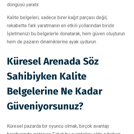
döngüsü yaratır.
Kalite belgeleri, sadece birer kağıt parçası değil,
rekabette fark yaratmanın en etkili yollarından biridir.
İşletmenizi bu belgelerle donatarak, hem güven oluşturun
hem de pazarın dinamiklerine ayak uydurun.
Küresel Arenada Söz
Sahibiyken Kalite
Belgelerine Ne Kadar
Güveniyorsunuz?
Küresel pazarda bir oyuncu olmak, birçok avantajı