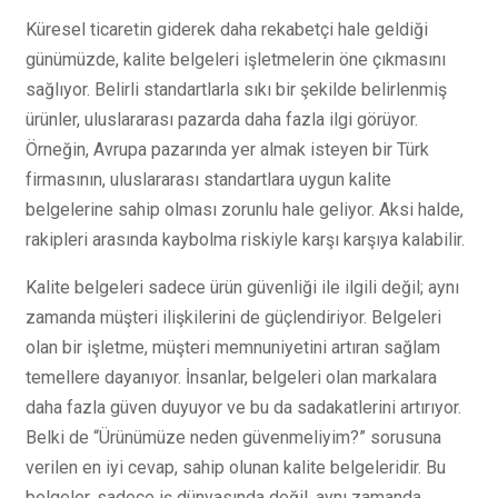
Küresel ticaretin giderek daha rekabetçi hale geldiği
günümüzde, kalite belgeleri işletmelerin öne çıkmasını
sağlıyor. Belirli standartlarla sıkı bir şekilde belirlenmiş
ürünler, uluslararası pazarda daha fazla ilgi görüyor.
Örneğin, Avrupa pazarında yer almak isteyen bir Türk
firmasının, uluslararası standartlara uygun kalite
belgelerine sahip olması zorunlu hale geliyor. Aksi halde,
rakipleri arasında kaybolma riskiyle karşı karşıya kalabilir.
Kalite belgeleri sadece ürün güvenliği ile ilgili değil; aynı
zamanda müşteri ilişkilerini de güçlendiriyor. Belgeleri
olan bir işletme, müşteri memnuniyetini artıran sağlam
temellere dayanıyor. İnsanlar, belgeleri olan markalara
daha fazla güven duyuyor ve bu da sadakatlerini artırıyor.
Belki de “Ürünümüze neden güvenmeliyim?” sorusuna
verilen en iyi cevap, sahip olunan kalite belgeleridir. Bu
belgeler, sadece iş dünyasında değil, aynı zamanda