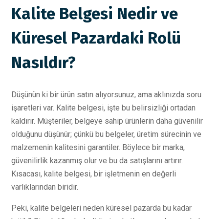
Kalite Belgesi Nedir ve
Küresel Pazardaki Rolü
Nasıldır?
Düşünün ki bir ürün satın alıyorsunuz, ama aklınızda soru
işaretleri var. Kalite belgesi, işte bu belirsizliği ortadan
kaldırır. Müşteriler, belgeye sahip ürünlerin daha güvenilir
olduğunu düşünür; çünkü bu belgeler, üretim sürecinin ve
malzemenin kalitesini garantiler. Böylece bir marka,
güvenilirlik kazanmış olur ve bu da satışlarını artırır.
Kısacası, kalite belgesi, bir işletmenin en değerli
varlıklarından biridir.
Peki, kalite belgeleri neden küresel pazarda bu kadar