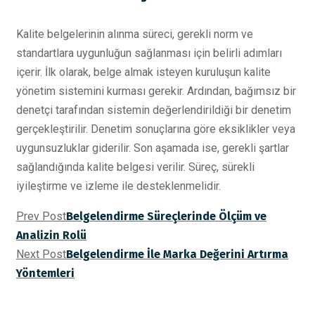
Kalite belgelerinin alınma süreci, gerekli norm ve
standartlara uygunluğun sağlanması için belirli adımları
içerir. İlk olarak, belge almak isteyen kuruluşun kalite
yönetim sistemini kurması gerekir. Ardından, bağımsız bir
denetçi tarafından sistemin değerlendirildiği bir denetim
gerçekleştirilir. Denetim sonuçlarına göre eksiklikler veya
uygunsuzluklar giderilir. Son aşamada ise, gerekli şartlar
sağlandığında kalite belgesi verilir. Süreç, sürekli
iyileştirme ve izleme ile desteklenmelidir.
Prev Post
Belgelendirme Süreçlerinde Ölçüm ve
Analizin Rolü
Next Post
Belgelendirme İle Marka Değerini Artırma
Yöntemleri