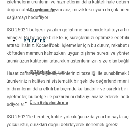
işletmelerin ürünlerini ve hizmetlerini daha kaliteli hale geti
doğru notaları çalmanın yanı sıra, müzikteki uyum da çok önem
Danışmanlığı
sağlamayı hedefliyor!
ISO 25021 belgesi, yazılım geliştirme sürecinde kaliteyi artır
amaçlar. Bu belge ile birlikte, iş süreçlerinizi optimize edebil
BELGELER
artırabilirsiniz. Kocaeli'deki işletmeler için bu durum, rekabet 
köfteden memnun kalmazken, uygun pişirme süresi ve yöntemiy
ürününüzün kalitesini artırarak müşterilerinizin size olan bağlıl
ISO Belgelendirme
Hasat zamanı geldiğinde, ürünlerinizi tazeliği ile sunabilmek 
ürünlerinizin kalitesini sistematik bir şekilde değerlendirme
bildirimlerini daha etkili bir biçimde kullanabilir ve sürekli bir
işletmeler, bu belge ile pazarlarını daha iyi analiz ederek, h
Ürün Belgelendirme
ediyorlar.
ISO 25021’le beraber, kalite yolculuğunuzda yeni bir sayfa açı
yolculuktur, durakları doğru belirleyerek ilerlemek gerek!