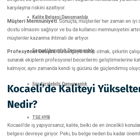
karşılaşma riskini azaltıyor.
Kalite Belgesi Danışmanlığı
Müşteri Memnuniyeti
: Sonuçta, müşteriler her zaman en iyi 
dostu olmasını sağlıyor ve bu da kullanıcı memnuniyetini artırıy
müşteriler kazanma ihtimali de artıyor.
Sosyal Uygunluk Danışmanlığı
Profesyonel Gelişim
: Bu belgeye sahip olmak, şirketin çalışan
sunarak ekiplerin profesyonel becerilerini geliştirmelerine ka
kalmıyor, aynı zamanda kendi iş gücünü de güçlendirmiş oluyo
Sürdürülebilir Danışmanlık
Kocaeli’de Kaliteyi Yükselte
Nedir?
TSE HYB
Kocaeli'de iş yapıyorsanız, kalite, belki de en öncelikli konul
belgesi devreye giriyor. Peki, bu belge neden bu kadar önemli? 