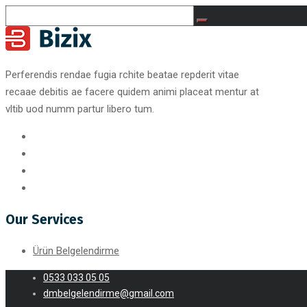
Perferendis rendae fugia rchite beatae repderit vitae
recaae debitis ae facere quidem animi placeat mentur at
vltib uod numm partur libero tum.
Our Services
Ürün Belgelendirme
0533 033 05 05
dmbelgelendirme@gmail.com