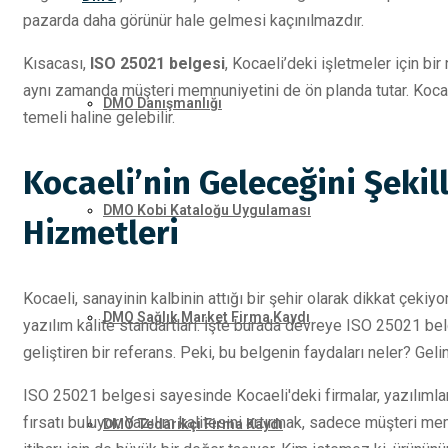
pazarda daha görünür hale gelmesi kaçınılmazdır.
Kısacası,
ISO 25021 belgesi
, Kocaeli’deki işletmeler için bir 
aynı zamanda müşteri memnuniyetini de ön planda tutar. Kocael
DMO Danışmanlığı
temeli haline gelebilir.
Kocaeli’nin Geleceğini Şekil
DMO Kobi Kataloğu Uygulaması
Hizmetleri
Kocaeli, sanayinin kalbinin attığı bir şehir olarak dikkat çekiy
DMO Sağlık Market Firma Kaydı
yazılım kalite standartları. İşte burada devreye ISO 25021 belg
geliştiren bir referans. Peki, bu belgenin faydaları neler? Gelin
ISO 25021 belgesi sayesinde Kocaeli'deki firmalar, yazılımları
fırsatı buluyor. Yazılım kalitesini artırmak, sadece müşteri 
DMO Tedarikçi Firma Kaydı