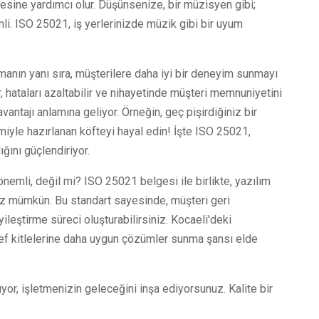
rmesine yardımcı olur. Düşünsenize, bir müzisyen gibi;
li. ISO 25021, iş yerlerinizde müzik gibi bir uyum
manın yanı sıra, müşterilere daha iyi bir deneyim sunmayı
ir, hataları azaltabilir ve nihayetinde müşteri memnuniyetini
avantajı anlamına geliyor. Örneğin, geç pişirdiğiniz bir
le hazırlanan köfteyi hayal edin! İşte ISO 25021,
ığını güçlendiriyor.
önemli, değil mi? ISO 25021 belgesi ile birlikte, yazılım
niz mümkün. Bu standart sayesinde, müşteri geri
 iyileştirme süreci oluşturabilirsiniz. Kocaeli'deki
edef kitlelerine daha uygun çözümler sunma şansı elde
yor, işletmenizin geleceğini inşa ediyorsunuz. Kalite bir