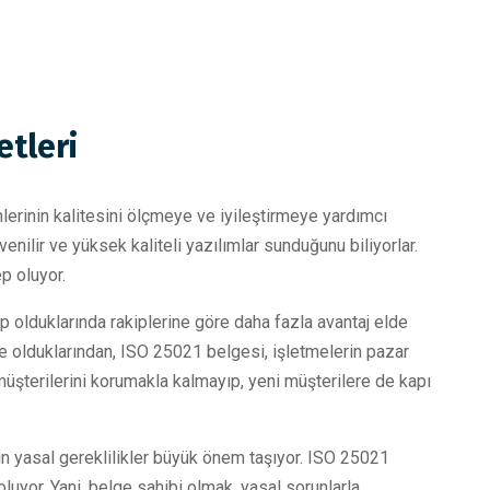
etleri
lerinin kalitesini ölçmeye ve iyileştirmeye yardımcı
üvenilir ve yüksek kaliteli yazılımlar sunduğunu biliyorlar.
ep oluyor.
ip olduklarında rakiplerine göre daha fazla avantaj elde
e olduklarından, ISO 25021 belgesi, işletmelerin pazar
üşterilerini korumakla kalmayıp, yeni müşterilere de kapı
çin yasal gereklilikler büyük önem taşıyor. ISO 25021
uyor. Yani, belge sahibi olmak, yasal sorunlarla