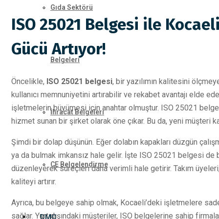
Gıda Sektörü
ISO 25021 Belgesi ile Kocael
Gücü Artıyor!
Belgeleri
Öncelikle,
ISO 25021 belgesi
, bir yazılımın kalitesini ölçmey
kullanıcı memnuniyetini artırabilir ve rekabet avantajı elde e
işletmelerin büyümesi için anahtar olmuştur. ISO 25021 belgesi
İhracat Belgeleri
hizmet sunan bir şirket olarak öne çıkar. Bu da, yeni müşteri ka
Şimdi bir dolap düşünün. Eğer dolabın kapakları düzgün çalışm
ya da bulmak imkansız hale gelir. İşte ISO 25021 belgesi de b
CE Belgelendirme
düzenleyerek süreçleri daha verimli hale getirir. Takım üyeler
kaliteyi artırır.
Ayrıca, bu belgeye sahip olmak, Kocaeli’deki işletmelere sade
sağlar. Yurt dışındaki müşteriler, ISO belgelerine sahip firmala
DMO