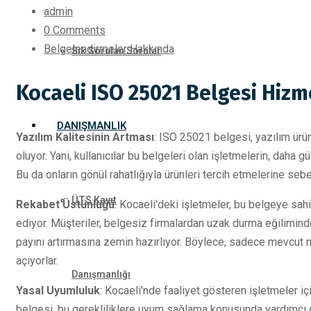
admin
0 Comments
Belgelendirmeler Hakkında
Sık Sorulan Sorular
Kocaeli ISO 25021 Belgesi Hizm
DANIŞMANLIK
Yazılım Kalitesinin Artması
: ISO 25021 belgesi, yazılım ürün
oluyor. Yani, kullanıcılar bu belgeleri olan işletmelerin, daha g
Bu da onların gönül rahatlığıyla ürünleri tercih etmelerine seb
ÜTS Kayıt
Rekabet Üstünlüğü
: Kocaeli'deki işletmeler, bu belgeye sah
ediyor. Müşteriler, belgesiz firmalardan uzak durma eğilimind
payını artırmasına zemin hazırlıyor. Böylece, sadece mevcut m
açıyorlar.
Danışmanlığı
Yasal Uyumluluk
: Kocaeli'nde faaliyet gösteren işletmeler i
belgesi, bu gerekliliklere uyum sağlama konusunda yardımcı ol