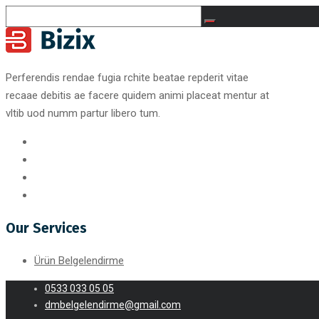
Perferendis rendae fugia rchite beatae repderit vitae
recaae debitis ae facere quidem animi placeat mentur at
vltib uod numm partur libero tum.
Our Services
Ürün Belgelendirme
0533 033 05 05
dmbelgelendirme@gmail.com