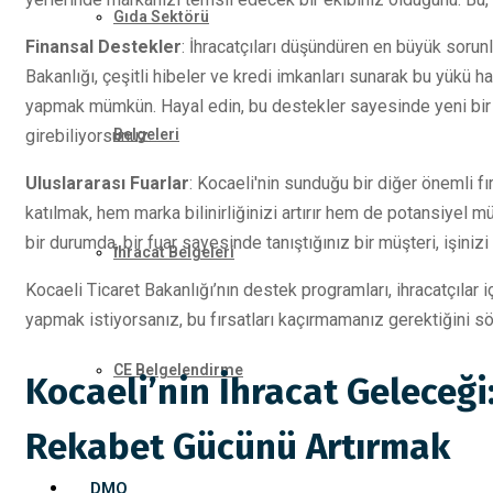
Gıda Sektörü
Finansal Destekler
: İhracatçıları düşündüren en büyük sorunl
Bakanlığı, çeşitli hibeler ve kredi imkanları sunarak bu yükü haf
yapmak mümkün. Hayal edin, bu destekler sayesinde yeni bir ü
girebiliyorsunuz.
Belgeleri
Uluslararası Fuarlar
: Kocaeli'nin sunduğu bir diğer önemli fır
katılmak, hem marka bilinirliğinizi artırır hem de potansiyel 
bir durumda, bir fuar sayesinde tanıştığınız bir müşteri, işinizi
İhracat Belgeleri
Kocaeli Ticaret Bakanlığı’nın destek programları, ihracatçılar
yapmak istiyorsanız, bu fırsatları kaçırmamanız gerektiğini sö
CE Belgelendirme
Kocaeli’nin İhracat Geleceği
Rekabet Gücünü Artırmak
DMO