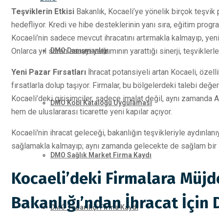
Teşviklerin Etkisi
Bakanlık, Kocaeli’ye yönelik birçok teşvik
hedefliyor. Kredi ve hibe desteklerinin yanı sıra, eğitim progra
Kocaeli’nin sadece mevcut ihracatını artırmakla kalmayıp, yeni
DMO Danışmanlığı
Onlarca yıl süren sanayi yatırımının yarattığı sinerji, teşvikler
Yeni Pazar Fırsatları
İhracat potansiyeli artan Kocaeli, özel
fırsatlarla dolup taşıyor. Firmalar, bu bölgelerdeki talebi değer
Kocaeli’deki girişimciler, sadece imalat değil, aynı zamanda 
DMO Kobi Kataloğu Uygulaması
hem de uluslararası ticarette yeni kapılar açıyor.
Kocaeli'nin ihracat geleceği, bakanlığın teşvikleriyle aydınla
sağlamakla kalmayıp; aynı zamanda gelecekte de sağlam bir ihr
DMO Sağlık Market Firma Kaydı
Kocaeli’deki Firmalara Müjde
Bakanlığı’ndan İhracat İçin
DMO Tedarikçi Firma Kaydı