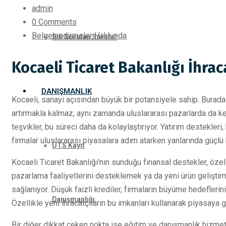
admin
0 Comments
Belgelendirmeler Hakkında
Sık Sorulan Sorular
Kocaeli Ticaret Bakanlığı İhrac
DANIŞMANLIK
Kocaeli, sanayi açısından büyük bir potansiyele sahip. Burada 
artırmakla kalmaz, aynı zamanda uluslararası pazarlarda da kend
teşvikler, bu süreci daha da kolaylaştırıyor. Yatırım destekleri
firmalar uluslararası piyasalara adım atarken yanlarında güçlü 
ÜTS Kayıt
Kocaeli Ticaret Bakanlığı'nın sunduğu finansal destekler, özelli
pazarlama faaliyetlerini desteklemek ya da yeni ürün geliştirm
sağlanıyor. Düşük faizli krediler, firmaların büyüme hedeflerini
Danışmanlığı
Özellikle yeni ihracatçıların bu imkanları kullanarak piyasaya gi
Bir diğer dikkat çeken nokta ise eğitim ve danışmanlık hizmetl