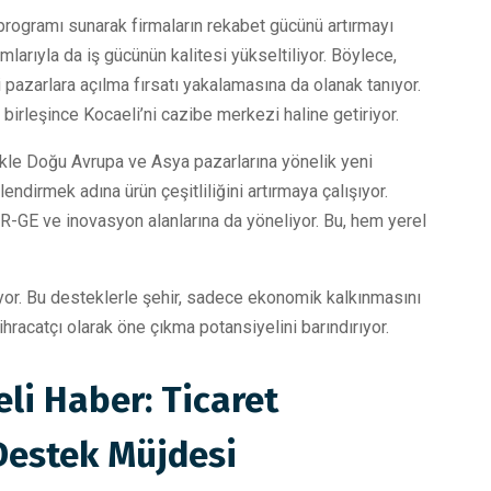
 programı sunarak firmaların rekabet gücünü artırmayı
mlarıyla da iş gücünün kalitesi yükseltiliyor. Böylece,
 pazarlara açılma fırsatı yakalamasına da olanak tanıyor.
le birleşince Kocaeli’ni cazibe merkezi haline getiriyor.
likle Doğu Avrupa ve Asya pazarlarına yönelik yeni
lendirmek adına ürün çeşitliliğini artırmaya çalışıyor.
AR-GE ve inovasyon alanlarına da yöneliyor. Bu, hem yerel
nıyor. Bu desteklerle şehir, sadece ekonomik kalkınmasını
acatçı olarak öne çıkma potansiyelini barındırıyor.
li Haber: Ticaret
 Destek Müjdesi