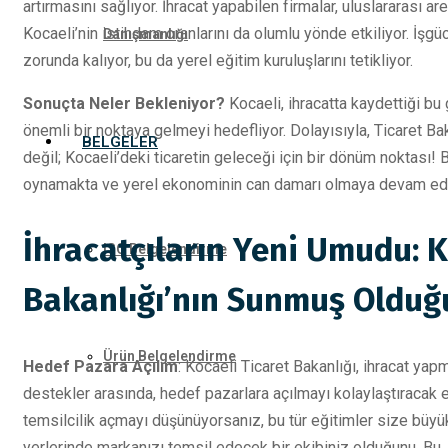
artırmasını sağlıyor. İhracat yapabilen firmalar, uluslararası a
Kocaeli’nin istihdam oranlarını da olumlu yönde etkiliyor. İşg
Danışmanlığı
zorunda kalıyor, bu da yerel eğitim kuruluşlarını tetikliyor.
Sonuçta Neler Bekleniyor?
Kocaeli, ihracatta kaydettiği bu
önemli bir noktaya gelmeyi hedefliyor. Dolayısıyla, Ticaret Bak
BELGELER
değil; Kocaeli’deki ticaretin geleceği için bir dönüm noktası! B
oynamakta ve yerel ekonominin can damarı olmaya devam edi
İhracatçıların Yeni Umudu: K
ISO Belgelendirme
Bakanlığı’nın Sunmuş Olduğ
Ürün Belgelendirme
Hedef Pazara Açılım
: Kocaeli Ticaret Bakanlığı, ihracat yap
destekler arasında, hedef pazarlara açılmayı kolaylaştıracak e
temsilcilik açmayı düşünüyorsanız, bu tür eğitimler size büyük
yerlerinde markanızı temsil edecek bir ekibiniz olduğunu. Bu, işi