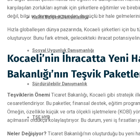
karşılaşılan zorlukları aşmak için şirketlere eğitimler ve bire
değil, bilgi ve deneyim açısından da güçlü bir hale gelmelerini
Kalite Belgesi Danışmanlığı
Hızla globalleşen dünya pazarında, Kocaeli şirketleri için bu tür 
oluşturuyor. Bunu fark etmek, gelecekteki ihracat potansiyeliniz 
Sosyal Uygunluk Danışmanlığı
Kocaeli’nin İhracatta Yeni H
Bakanlığı’nın Teşvik Paketle
Sürdürülebilir Danışmanlık
Teşviklerin Önemi
Ticaret Bakanlığı, Kocaeli gibi stratejik il
cesaretlendiriyor. Bu paketler, finansal destek, eğitim program
Örneğin, özellikle küçük ve orta ölçekli işletmelere (KOBİ) yön
TSE HYB
açılmasını oldukça kolaylaştırıyor. Bu durum, yeni iş fırsatlar
Neler Değişiyor?
Ticaret Bakanlığı’nın oluşturduğu bu yeni ha