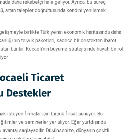
renada daha rekabetçi hale geliyor. Ayrıca, bu süreç,
ücü, artan talepler doğrultusunda kendini yenilemek
 gelişmeyle birlikte Türkiye’nin ekonomik haritasında daha
anlığı’nın teşvik paketleri, sadece bir destekten ibaret
ütün bunlar, Kocaeli’nin büyüme stratejisinde hayati bir rol
yor.
ocaeli Ticaret
u Destekler
mak isteyen firmalar için birçok fırsat sunuyor. Bu
ğitimler ve seminerler yer alıyor. Eğer yurtdışında
 avantaj sağlayabilir. Düşünsenize, dünyanın çeşitli
nizi çok ileri taşıyabilir!