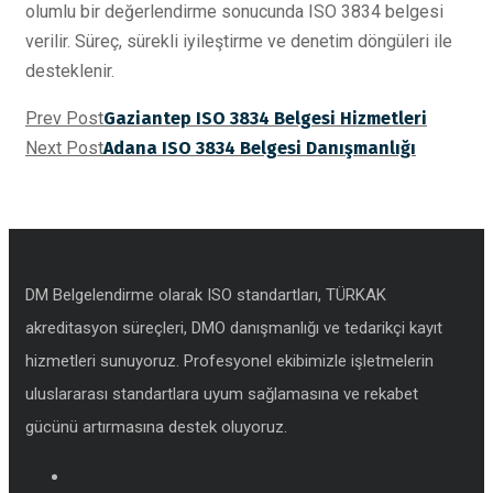
olumlu bir değerlendirme sonucunda ISO 3834 belgesi
verilir. Süreç, sürekli iyileştirme ve denetim döngüleri ile
desteklenir.
Prev Post
Gaziantep ISO 3834 Belgesi Hizmetleri
Next Post
Adana ISO 3834 Belgesi Danışmanlığı
DM Belgelendirme olarak ISO standartları, TÜRKAK
akreditasyon süreçleri, DMO danışmanlığı ve tedarikçi kayıt
hizmetleri sunuyoruz. Profesyonel ekibimizle işletmelerin
uluslararası standartlara uyum sağlamasına ve rekabet
gücünü artırmasına destek oluyoruz.