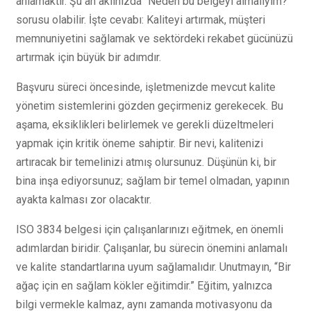
anlamaktır. Şu an aklınızda “Neden bu belgeyi almalıyım?”
sorusu olabilir. İşte cevabı: Kaliteyi artırmak, müşteri
memnuniyetini sağlamak ve sektördeki rekabet gücünüzü
artırmak için büyük bir adımdır.
Başvuru süreci öncesinde, işletmenizde mevcut kalite
yönetim sistemlerini gözden geçirmeniz gerekecek. Bu
aşama, eksiklikleri belirlemek ve gerekli düzeltmeleri
yapmak için kritik öneme sahiptir. Bir nevi, kalitenizi
artıracak bir temelinizi atmış olursunuz. Düşünün ki, bir
bina inşa ediyorsunuz; sağlam bir temel olmadan, yapının
ayakta kalması zor olacaktır.
ISO 3834 belgesi için çalışanlarınızı eğitmek, en önemli
adımlardan biridir. Çalışanlar, bu sürecin önemini anlamalı
ve kalite standartlarına uyum sağlamalıdır. Unutmayın, “Bir
ağaç için en sağlam kökler eğitimdir.” Eğitim, yalnızca
bilgi vermekle kalmaz, aynı zamanda motivasyonu da