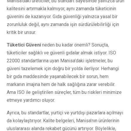
Manisa’daki üreticiler, bu standart sayesinde yalnızca ürün
kalitesini artırmakla kalmıyor, aynı zamanda tüketicinin
güvenini de kazanıyor. Gıda güvenliği yalnızca yasal bir
zorunluluk değil, aynı zamanda işin sürdürülebilirliği için
kritik bir unsur.
Tüketici Güveni
neden bu kadar önemli? Sonuçta,
tüketiciler sağlıklı ve güvenli gıdalar almak istiyor. ISO
22000 standartlarına uyan Manisa’daki işletmeler, bu
güveni tazelemek için doğru bir yolda ilerliyor. Herhangi
bir gıda maddesinde yaşanabilecek bir sorun, hem
markanın imajına hem de halk sağlığına zarar verebilir.
Ama ISO ile geliştirilen süreçler, tüm bu riskleri minimize
etmeye yardımcı oluyor.
Ayrıca, bu standartlar, yurtiçi ve yurtdışı pazarlara açılmayı
da kolaylaştırıyor. Kalite belgeleri, Manisa’nın ürünlerinin
uluslararası alanda rekabet gücünü artırıyor. Böylelikle,