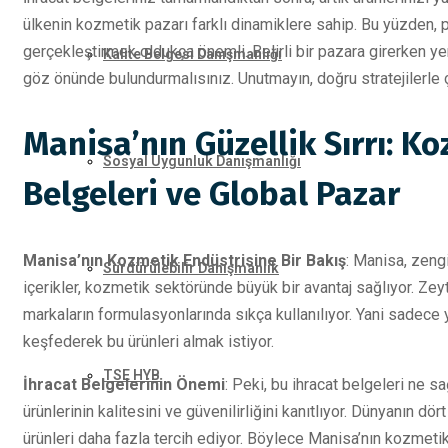
ülkenin kozmetik pazarı farklı dinamiklere sahip. Bu yüzden, 
gerçekleştirmek oldukça önemli. Belirli bir pazara girerken yere
Kalite Belgesi Danışmanlığı
göz önünde bulundurmalısınız. Unutmayın, doğru stratejilerle ç
Manisa’nın Güzellik Sırrı: K
Sosyal Uygunluk Danışmanlığı
Belgeleri ve Global Pazar
Manisa’nın Kozmetik Endüstrisine Bir Bakış
: Manisa, zengi
Sürdürülebilir Danışmanlık
içerikler, kozmetik sektöründe büyük bir avantaj sağlıyor. Zeyt
markaların formulasyonlarında sıkça kullanılıyor. Yani sadece 
keşfederek bu ürünleri almak istiyor.
TSE HYB
İhracat Belgelerinin Önemi
: Peki, bu ihracat belgeleri ne s
ürünlerinin kalitesini ve güvenilirliğini kanıtlıyor. Dünyanın dö
ürünleri daha fazla tercih ediyor. Böylece Manisa’nın kozmetik