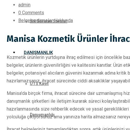
admin
0 Comments
Belgelendirmeler Hakkında
Sık Sorulan Sorular
Manisa Kozmetik Ürünler İhrac
DANIŞMANLIK
Kozmetik ürünlerin yurtdışına ihraç edilmesi için öncelikle ba
belgeler, ürünlerin güvenilirliğini ve kalitesini kanıtlar. Ürün eti
belgeler, potansiyel alıcıların güvenini kazanmak adına kritik 
hazırlamazsanız, ihracat sürecinde ciddi aksaklıklar yaşayabili
ÜTS Kayıt
Manisa'da birçok firma, ihracat sürecine dair uzmanlaşmış hiz
danışmanlık şirketleri ile iletişim kurarak süreci kolaylaştırabi
hazırlanmasında size rehberlik edecek ve yasal gereklilikleri 
Danışmanlığı
yolculuğa çıkıyorsunuz ama yanınıza harita almazsanız nerey
İhracat belgeleriniz tamamlandıktan sonra, artık ürünlerinizi y