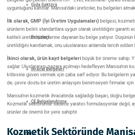
Gıda Sektörü
uygunluğunu kanıtlar. Manisa'daki üreticiler, bu belgeleri almak i
İlk olarak, GMP (İyi Üretim Uygulamaları)
belgesi, kozmetik
ürünlerin belirli standartlara uygun olarak üretildiğini garanti
kaliteli üretim süreçlerine dayanan bu belge yatıyor. Düşünün 
Belgeleri
üretildiğini kanıtlamak, onu uluslararası anlamda tercih edilen b
İkinci olarak, ürün kayıt belgeleri
büyük bir öneme sahip. Yine
sağlar. Uluslararası pazara açılmayı hedefleyen Manisa’nın kozm
İhracat Belgeleri
kitlesine güven vermek için çaba sarf ediyor. Bu belgelerin ya
de, çevre dostu bir üretim anlayışını benimseyen firmalar için
Manisa'nın kozmetik ihracatında sağladığı başarı, doğru belgel
CE Belgelendirme
Kozmetik sektöründe sadece yaratıcı formülasyonlar değil, a
ürünler de önemli bir yere sahiptir.
Kozmetik Sektöründe Manisa’
DMO