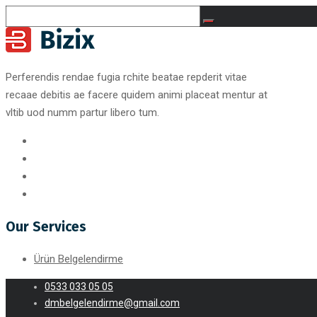
Perferendis rendae fugia rchite beatae repderit vitae
recaae debitis ae facere quidem animi placeat mentur at
vltib uod numm partur libero tum.
Our Services
Ürün Belgelendirme
0533 033 05 05
dmbelgelendirme@gmail.com