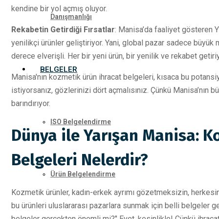
kendine bir yol açmış oluyor.
Danışmanlığı
Rekabetin Getirdiği Fırsatlar
: Manisa’da faaliyet gösteren Y 
yenilikçi ürünler geliştiriyor. Yani, global pazar sadece büyük m
derece elverişli. Her bir yeni ürün, bir yenilik ve rekabet get
BELGELER
Manisa'nın kozmetik ürün ihracat belgeleri, kısaca bu potansiye
istiyorsanız, gözlerinizi dört açmalısınız. Çünkü Manisa’nın b
barındırıyor.
ISO Belgelendirme
Dünya ile Yarışan Manisa: K
Belgeleri Nelerdir?
Ürün Belgelendirme
Kozmetik ürünler, kadın-erkek ayrımı gözetmeksizin, herkesin 
bu ürünleri uluslararası pazarlara sunmak için belli belgeler 
belgeler gerçekten önemli mi?" Evet, kesinlikle! Çünkü ihracat b