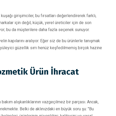
kuşağı girişimciler, bu fırsatları değerlendirerek farklı,
arkalar için değil, küçük, yerel üreticiler için de son
iriyor; bu da müşterilere daha fazla seçenek sunuyor.
lin kapılarını aralıyor. Eğer siz de bu ürünlerle tanışmak
üyüleyici güzellik sırrı henüz keşfedilmemiş birçok hazine
ozmetik Ürün İhracat
bakım alışkanlıklarının vazgeçilmez bir parçası. Ancak,
gerekmekte. Belki de aklınızdaki en büyük soru şu: "Bu
elgeleri, ürünlerinin güvenliğini, kalitesini ve yasal