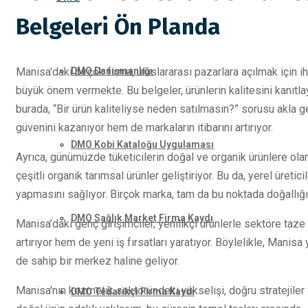
Belgeleri Ön Planda
DMO Danışmanlığı
Manisa'daki birçok firma, uluslararası pazarlara açılmak için i
büyük önem vermekte. Bu belgeler, ürünlerin kalitesini kanıtlaya
burada, “Bir ürün kaliteliyse neden satılmasın?” sorusu akla gel
güvenini kazanıyor hem de markaların itibarını artırıyor.
DMO Kobi Kataloğu Uygulaması
Ayrıca, günümüzde tüketicilerin doğal ve organik ürünlere olan
çeşitli organik tarımsal ürünler geliştiriyor. Bu da, yerel üretic
yapmasını sağlıyor. Birçok marka, tam da bu noktada doğallığı
DMO Sağlık Market Firma Kaydı
Manisa’daki genç girişimciler, yenilikçi ürünlerle sektöre taze 
artırıyor hem de yeni iş fırsatları yaratıyor. Böylelikle, Manis
de sahip bir merkez haline geliyor.
Manisa'nın kozmetik sektöründeki yükselişi, doğru stratejiler v
DMO Tedarikçi Firma Kaydı