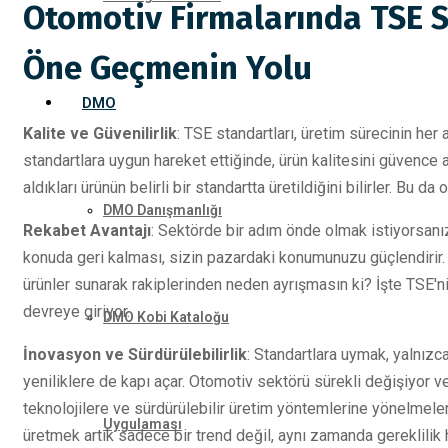
Otomotiv Firmalarında TSE S
Öne Geçmenin Yolu
DMO
Kalite ve Güvenilirlik
: TSE standartları, üretim sürecinin her
standartlara uygun hareket ettiğinde, ürün kalitesini güvence al
aldıkları ürünün belirli bir standartta üretildiğini bilirler. Bu d
DMO Danışmanlığı
Rekabet Avantajı
: Sektörde bir adım önde olmak istiyorsanız
konuda geri kalması, sizin pazardaki konumunuzu güçlendirir. 
ürünler sunarak rakiplerinden neden ayrışmasın ki? İşte TSE'n
devreye giriyor.
DMO Kobi Kataloğu
İnovasyon ve Sürdürülebilirlik
: Standartlara uymak, yalnı
yeniliklere de kapı açar. Otomotiv sektörü sürekli değişiyor ve
teknolojilere ve sürdürülebilir üretim yöntemlerine yönelmele
Uygulaması
üretmek artık sadece bir trend değil, aynı zamanda gereklilik hal