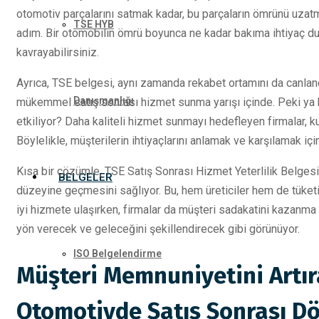
otomotiv parçalarını satmak kadar, bu parçaların ömrünü uzatm
TSE HYB
adım. Bir otomobilin ömrü boyunca ne kadar bakıma ihtiyaç 
kavrayabilirsiniz.
Ayrıca, TSE belgesi, aynı zamanda rekabet ortamını da canlandı
Danışmanlığı
mükemmel satış sonrası hizmet sunma yarışı içinde. Peki ya bu
etkiliyor? Daha kaliteli hizmet sunmayı hedefleyen firmalar, k
Böylelikle, müşterilerin ihtiyaçlarını anlamak ve karşılamak için
Kısa bir çözümle, TSE Satış Sonrası Hizmet Yeterlilik Belgesi
BELGELER
düzeyine geçmesini sağlıyor. Bu, hem üreticiler hem de tüketi
iyi hizmete ulaşırken, firmalar da müşteri sadakatini kazanma
yön verecek ve geleceğini şekillendirecek gibi görünüyor.
ISO Belgelendirme
Müşteri Memnuniyetini Artır
Otomotivde Satış Sonrası 