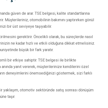
zamanda güven de arar. TSE belgesi, kalite standartlarına
r. Müşterileriniz, otomobilinin bakımını yaptırırken gönül
nizi bir üst seviyeye taşıyabilir.
ilmesini gerektirir. Öncelikli olarak, bu süreçlerde nasıl
inizin ne kadar hızlı ve etkili olduğuna dikkat etmelisiniz.
niyetinde büyük bir fark yaratır.
li bir etkiye sahiptir. TSE belgesi ile birlikte
ra anında yanıt vererek, müşterilerinize kendilerini özel
nların deneyimlerini önemsediğinizi göstermek, sizi farklı
bir yaklaşım, otomotiv sektöründe satış sonrası dönüşüm
üne taşır.