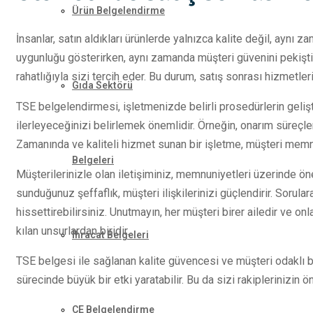
Ürün Belgelendirme
İnsanlar, satın aldıkları ürünlerde yalnızca kalite değil, aynı 
uygunluğu gösterirken, aynı zamanda müşteri güvenini pekiştiri
rahatlığıyla sizi tercih eder. Bu durum, satış sonrası hizmetleri
Gıda Sektörü
TSE belgelendirmesi, işletmenizde belirli prosedürlerin geliştir
ilerleyeceğinizi belirlemek önemlidir. Örneğin, onarım süreçler
Zamanında ve kaliteli hizmet sunan bir işletme, müşteri memnu
Belgeleri
Müşterilerinizle olan iletişiminiz, memnuniyetleri üzerinde önem
sunduğunuz şeffaflık, müşteri ilişkilerinizi güçlendirir. Sorula
hissettirebilirsiniz. Unutmayın, her müşteri birer ailedir ve o
kılan unsurlardan biridir.
İhracat Belgeleri
TSE belgesi ile sağlanan kalite güvencesi ve müşteri odaklı 
sürecinde büyük bir etki yaratabilir. Bu da sizi rakiplerinizin ön
CE Belgelendirme