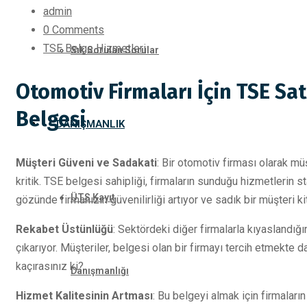
admin
0 Comments
TSE Belge Hizmetleri
Sık Sorulan Sorular
Otomotiv Firmaları İçin TSE Sat
Belgesi
DANIŞMANLIK
Müşteri Güveni ve Sadakati
: Bir otomotiv firması olarak mü
kritik. TSE belgesi sahipliği, firmaların sunduğu hizmetlerin 
ÜTS Kayıt
gözünde firmanızın güvenilirliği artıyor ve sadık bir müşteri kit
Rekabet Üstünlüğü
: Sektördeki diğer firmalarla kıyaslandığ
çıkarıyor. Müşteriler, belgesi olan bir firmayı tercih etmekte d
kaçırasınız ki?
Danışmanlığı
Hizmet Kalitesinin Artması
: Bu belgeyi almak için firmaların