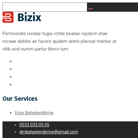
Perferendis rendae fugia rchite beatae repderit vitae
recaae debitis ae facere quidem animi placeat mentur at
vltib uod numm partur libero tum.
Our Services
Ürün Belgelendirme
0533 033 05 05
dmbelgelendirme@gmail.com