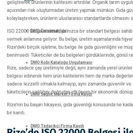
geliştirerek ürünlerinin kalitesini artırdılar. Organik tarım 
açısından risk oluşturmadan üretim yapmak mümkün. Gıda güve
kolaylaştırırken, ürünlerin uluslararası standartlarda olmasını s
DMO Danışmanlığı
ISO 22000 belgesi almak, yalnızca bir standart belgesi sahi
vermek anlamına geliyor. Bu belge, üretim aşamalarında hijyen v
Rize’deki birçok işletme, bu belge ile gıda güvenliğini ve mü
benimsedi. Tüketiciler de bu belgeleri gördüklerinde, gönül raha
DMO Kobi Kataloğu Uygulaması
Rize, sadece çay üretimiyle değil, aynı zamanda yerel ürünleriy
belgesi edinerek hem ürün kalitelerini hem de marka değerlerini
sadece lezzetli olmakla kalmayıp, aynı zamanda güvenilir ve sa
tüketicilerin sağlığını doğrudan etkileyen bir ekonomik dönü
DMO Sağlık Market Firma Kaydı
Rize’nin bu başarı hikayesi, gıda güvenliği konusunda ne kada
bir kanıtı.
DMO Tedarikçi Firma Kaydı
Rize’de ISO 22000 Belgesi i