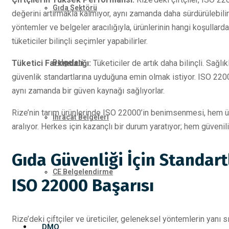
Gıda Sektörü
değerini artırmakla kalmıyor, aynı zamanda daha sürdürülebilir 
yöntemler ve belgeler aracılığıyla, ürünlerinin hangi koşullarda
tüketiciler bilinçli seçimler yapabilirler.
Tüketici Farkındalığı:
Tüketiciler de artık daha bilinçli. Sağlık
Belgeleri
güvenlik standartlarına uyduğuna emin olmak istiyor. ISO 2200
aynı zamanda bir güven kaynağı sağlıyorlar.
Rize’nin tarım ürünlerinde ISO 22000’in benimsenmesi, hem üret
İhracat Belgeleri
aralıyor. Herkes için kazançlı bir durum yaratıyor; hem güvenili
Gıda Güvenliği İçin Standart
CE Belgelendirme
ISO 22000 Başarısı
Rize’deki çiftçiler ve üreticiler, geleneksel yöntemlerin yanı 
DMO