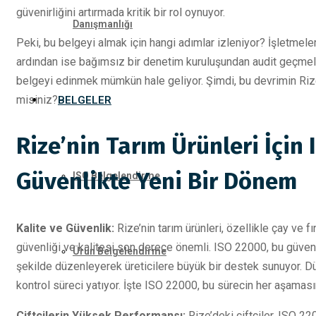
güvenirliğini artırmada kritik bir rol oynuyor.
Danışmanlığı
Peki, bu belgeyi almak için hangi adımlar izleniyor? İşletmeler
ardından ise bağımsız bir denetim kuruluşundan audit geçmeler
belgeyi edinmek mümkün hale geliyor. Şimdi, bu devrimin Riz
misiniz?
BELGELER
Rize’nin Tarım Ürünleri İçin 
Güvenlikte Yeni Bir Dönem
ISO Belgelendirme
Kalite ve Güvenlik:
Rize’nin tarım ürünleri, özellikle çay ve fı
güvenliği ve kalitesi son derece önemli. ISO 22000, bu güvenl
Ürün Belgelendirme
şekilde düzenleyerek üreticilere büyük bir destek sunuyor. Düşü
kontrol süreci yatıyor. İşte ISO 22000, bu sürecin her aşama
Çiftçilerin Yüksek Performansı:
Rize’deki çiftçiler, ISO 2