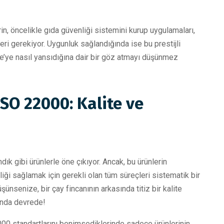
in, öncelikle gıda güvenliği sistemini kurup uygulamaları,
i gerekiyor. Uygunluk sağlandığında ise bu prestijli
e’ye nasıl yansıdığına dair bir göz atmayı düşünmez
ISO 22000: Kalite ve
ndık gibi ürünlerle öne çıkıyor. Ancak, bu ürünlerin
iği sağlamak için gerekli olan tüm süreçleri sistematik bir
nsenize, bir çay fincanının arkasında titiz bir kalite
sında devrede!
2000 standartlarını benimsediklerinde sadece ürünlerinin