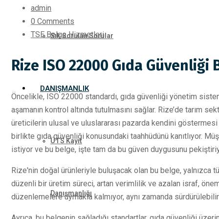
admin
0 Comments
TSE Belge Hizmetleri
Sık Sorulan Sorular
Rize ISO 22000 Gıda Güvenliği 
DANIŞMANLIK
Öncelikle, ISO 22000 standardı, gıda güvenliği yönetim sisteml
aşamanın kontrol altında tutulmasını sağlar. Rize’de tarım se
üreticilerin ulusal ve uluslararası pazarda kendini göstermesi i
birlikte gıda güvenliği konusundaki taahhüdünü kanıtlıyor. Müşt
ÜTS Kayıt
istiyor ve bu belge, işte tam da bu güven duygusunu pekiştiriy
Rize'nin doğal ürünleriyle buluşacak olan bu belge, yalnızca tüke
düzenli bir üretim süreci, artan verimlilik ve azalan israf, ön
Danışmanlığı
düzenlemelere uymakla kalmıyor, aynı zamanda sürdürülebilir b
Ayrıca, bu belgenin sağladığı standartlar, gıda güvenliği üzeri