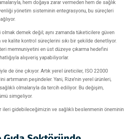
uygulamalarıyla, hem doğaya zarar vermeden hem de sağlık
nliği yönetim sisteminin entegrasyonu, bu süreçleri
ağlıyor.
bi olmak demek değil; aynı zamanda tüketicilere güven
e kalite kontrol süreçlerini sıkı bir şekilde denetliyor.
şteri memnuniyetini en üst düzeye çıkarma hedefini
tlığıyla alışveriş yapabiliyorlar.
le de öne çıkıyor. Artık yerel üreticiler, ISO 22000
 artırmanın peşindeler. Yani, Rize’nin yerel ürünleri,
ğlıklı olmalarıyla da tercih ediliyor. Bu değişim,
şümü simgeliyor.
r ileri gidebileceğimizin ve sağlıklı beslenmenin öneminin
le Gıda Sektöründe