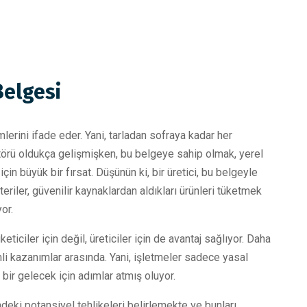
Belgesi
erini ifade eder. Yani, tarladan sofraya kadar her
ktörü oldukça gelişmişken, bu belgeye sahip olmak, yerel
çin büyük bir fırsat. Düşünün ki, bir üretici, bu belgeyle
eriler, güvenilir kaynaklardan aldıkları ürünleri tüketmek
or.
ticiler için değil, üreticiler için de avantaj sağlıyor. Daha
emli kazanımlar arasında. Yani, işletmeler sadece yasal
ir gelecek için adımlar atmış oluyor.
ndeki potansiyel tehlikeleri belirlemekte ve bunları