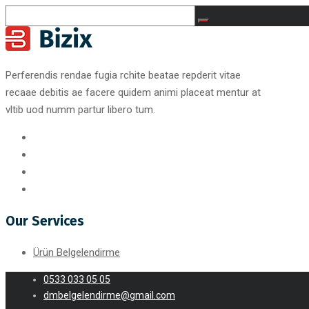
Perferendis rendae fugia rchite beatae repderit vitae
recaae debitis ae facere quidem animi placeat mentur at
vltib uod numm partur libero tum.
Our Services
Ürün Belgelendirme
0533 033 05 05
dmbelgelendirme@gmail.com