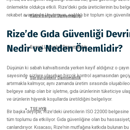
önlemekte oldukça etkili. Rize'deki gıda üreticilerinin bu be
rekabet avantajıdır. Unutmayın, sağlıklı bir toplum için güvenil
Kalite Belgesi Danışmanlığı
Rize’de Gıda Güvenliği Devri
Nedir ve Neden Önemlidir?
Sosyal Uygunluk Danışmanlığı
Düşünün ki sabah kahvaltısında yerken keyif aldığınız o çayın 
sayesinde sizlere ulaşırken birçok kontrol aşamasından geçiy
Sürdürülebilir Danışmanlık
artırmakla kalmıyor, aynı zamanda üretim sırasında oluşabilece
belgeye sahip olan bir işletme, gıda ürünlerinin tüketiciye u
ve ürünlerin hijyenik koşullarda üretildiğini belgeliyor.
TSE HYB
Bir başka deyişle, Rize'deki üreticilerin ISO 22000 belgesine 
tüm toplumu da etkiliyor. Gıda güvenliğine olan bu hassasiyet,
canlandırıyor. Kısacası, Rize'nin mutfağına katkıda bulunan bu 