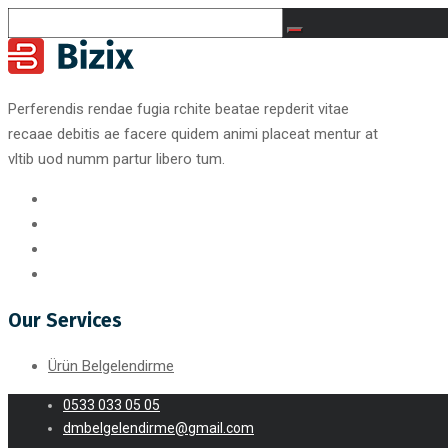
Perferendis rendae fugia rchite beatae repderit vitae
recaae debitis ae facere quidem animi placeat mentur at
vltib uod numm partur libero tum.
Our Services
Ürün Belgelendirme
0533 033 05 05
dmbelgelendirme@gmail.com