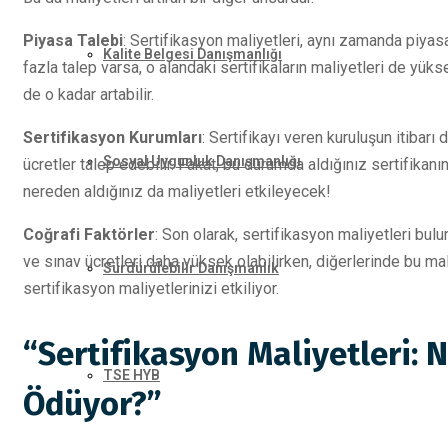
Piyasa Talebi
: Sertifikasyon maliyetleri, aynı zamanda piyasa 
Kalite Belgesi Danışmanlığı
fazla talep varsa, o alandaki sertifikaların maliyetleri de yükse
de o kadar artabilir.
Sertifikasyon Kurumları
: Sertifikayı veren kuruluşun itibarı
Sosyal Uygunluk Danışmanlığı
ücretler talep edebilir. Fakat, bu durumda aldığınız sertifikanın 
nereden aldığınız da maliyetleri etkileyecek!
Coğrafi Faktörler
: Son olarak, sertifikasyon maliyetleri bulu
ve sınav ücretleri daha yüksek olabilirken, diğerlerinde bu mal
Sürdürülebilir Danışmanlık
sertifikasyon maliyetlerinizi etkiliyor.
“Sertifikasyon Maliyetleri: 
TSE HYB
Ödüyor?”