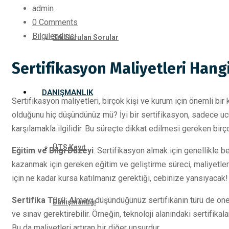
admin
0 Comments
Bilgilendirici
Sık Sorulan Sorular
Sertifikasyon Maliyetleri Hangi
DANIŞMANLIK
Sertifikasyon maliyetleri, birçok kişi ve kurum için önemli b
olduğunu hiç düşündünüz mü? İyi bir sertifikasyon, sadece ucuz
karşılamakla ilgilidir. Bu süreçte dikkat edilmesi gereken birço
ÜTS Kayıt
Eğitim ve Bilgi Düzeyi
: Sertifikasyon almak için genellikle be
kazanmak için gereken eğitim ve geliştirme süreci, maliyetleri
için ne kadar kursa katılmanız gerektiği, cebinize yansıyacak!
Sertifika Türü
: Almayı düşündüğünüz sertifikanın türü de önem
Danışmanlığı
ve sınav gerektirebilir. Örneğin, teknoloji alanındaki sertifikal
Bu da maliyetleri artıran bir diğer unsurdur.