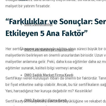
maliyet bir yatırım fırsatıdır.
“Farklılıklar ve Sonuçlar: Se
DMO Danışmanlığı
Etkileyen 5 Ana Faktör”
Her sertifikasyon programında eğitim alma süreci büyük bir ön
DMO Kobi Kataloğu Uygulaması
maliyetlerini belirleyen en önemli unsurlardan birisidir. Uzun
maliyetler anlamına gelir. Peki, daha kısa eğitimler daha az 
eğitimler sunarak, kaliteli bilgi vermeyi amaçlar.
DMO Sağlık Market Firma Kaydı
Sertifikayı veren kuruluşun itibarı da önemli bir faktördür. Ta
bir fiyat etiketine sahip olabilir. Ancak, bu tür sertifikaların s
Yani, harcadığınız her kuruşa değebilir mi? Kesinlikle!
DMO Tedarikçi Firma Kaydı
Sertifikasyon maliyetleri, sektörün büyüklüğüne ve rekabet d