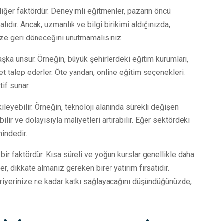
diğer faktördür. Deneyimli eğitmenler, pazarın öncü
lıdır. Ancak, uzmanlık ve bilgi birikimi aldığınızda,
size geri döneceğini unutmamalısınız.
aşka unsur. Örneğin, büyük şehirlerdeki eğitim kurumları,
et talep ederler. Öte yandan, online eğitim seçenekleri,
tif sunar.
kileyebilir. Örneğin, teknoloji alanında sürekli değişen
bilir ve dolayısıyla maliyetleri artırabilir. Eğer sektördeki
mindedir.
bir faktördür. Kısa süreli ve yoğun kurslar genellikle daha
ler, dikkate almanız gereken birer yatırım fırsatıdır.
kariyerinize ne kadar katkı sağlayacağını düşündüğünüzde,