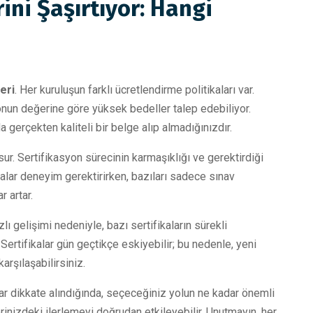
ini Şaşırtıyor: Hangi
eri
. Her kuruluşun farklı ücretlendirme politikaları var.
yonun değerine göre yüksek bedeller talep edebiliyor.
 gerçekten kaliteli bir belge alıp almadığınızdır.
sur. Sertifikasyon sürecinin karmaşıklığı ve gerektirdiği
fikalar deneyim gerektirirken, bazıları sadece sınav
r artar.
ızlı gelişimi nedeniyle, bazı sertifikaların sürekli
Sertifikalar gün geçtikçe eskiyebilir; bu nedenle, yeni
rşılaşabilirsiniz.
lar dikkate alındığında, seçeceğiniz yolun ne kadar önemli
rinizdeki ilerlemeyi doğrudan etkileyebilir. Unutmayın, her