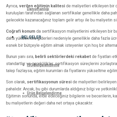
Ayrıca,
verilen eğitimin kalitesi
de maliyetleri etkileyen bir 
Danışmanlığı
kuruluşları tarafından sağlanan sertifikalar genellikle daha paha
gelecekte kazanacağınız toplam gelir artışı ile bu maliyetin 
Coğrafi konum
da sertifikasyon maliyetlerini etkileyen bir b
BELGELER
daha yüksek kira giderleri nedeniyle genellikle daha fazla ücr
esnek bir bütçeyle eğitim almak isteyenler için hoş bir alterna
Bunun yanı sıra,
belirli sektörlerdeki rekabet
de fiyatları et
standartlar ve gereklilikler, sertifikasyon süreçlerini zorlaştıra
ISO Belgelendirme
talep fazlaysa, eğitim kurumları da fiyatlarını yükseltme eğili
Son olarak,
sertifikasyonun süresi
de maliyetleri belirleyen 
pahalıdır. Ancak, bu gibi durumlarda aldığınız bilgi ve yetkinlik
Ürün Belgelendirme
Eğitimin sonunda, elde edeceğiniz bilgilerin ve becerilerin, 
bu maliyetlerin değeri daha net ortaya çıkacaktır.