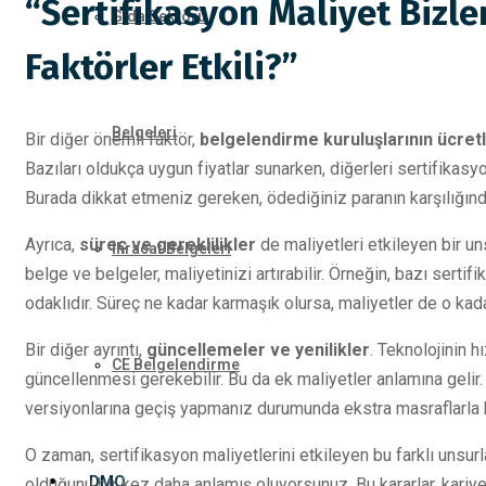
“Sertifikasyon Maliyet Bizler
Gıda Sektörü
Faktörler Etkili?”
Belgeleri
Bir diğer önemli faktör,
belgelendirme kuruluşlarının ücretl
Bazıları oldukça uygun fiyatlar sunarken, diğerleri sertifikas
Burada dikkat etmeniz gereken, ödediğiniz paranın karşılığında
Ayrıca,
süreç ve gereklilikler
de maliyetleri etkileyen bir un
İhracat Belgeleri
belge ve belgeler, maliyetinizi artırabilir. Örneğin, bazı serti
odaklıdır. Süreç ne kadar karmaşık olursa, maliyetler de o kada
Bir diğer ayrıntı,
güncellemeler ve yenilikler
. Teknolojinin h
CE Belgelendirme
güncellenmesi gerekebilir. Bu da ek maliyetler anlamına gelir. 
versiyonlarına geçiş yapmanız durumunda ekstra masraflarla ka
O zaman, sertifikasyon maliyetlerini etkileyen bu farklı unsur
DMO
olduğunu bir kez daha anlamış oluyorsunuz. Bu kararlar, kariye