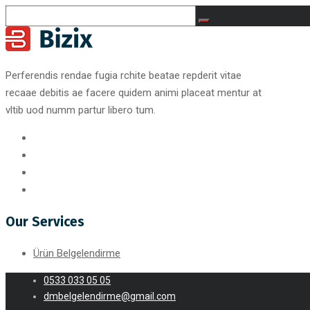
Perferendis rendae fugia rchite beatae repderit vitae
recaae debitis ae facere quidem animi placeat mentur at
vltib uod numm partur libero tum.
Our Services
Ürün Belgelendirme
0533 033 05 05
dmbelgelendirme@gmail.com