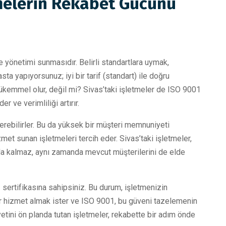
tmelerin Rekabet Gücünü
e yönetimi sunmasıdır. Belirli standartlara uymak,
ta yapıyorsunuz; iyi bir tarif (standart) ile doğru
mükemmel olur, değil mi? Sivas’taki işletmeler de ISO 9001
r ve verimliliği artırır.
verebilirler. Bu da yüksek bir müşteri memnuniyeti
izmet sunan işletmeleri tercih eder. Sivas’taki işletmeler,
la kalmaz, aynı zamanda mevcut müşterilerini de elde
sertifikasına sahipsiniz. Bu durum, işletmenizin
r bir hizmet almak ister ve ISO 9001, bu güveni tazelemenin
yetini ön planda tutan işletmeler, rekabette bir adım önde