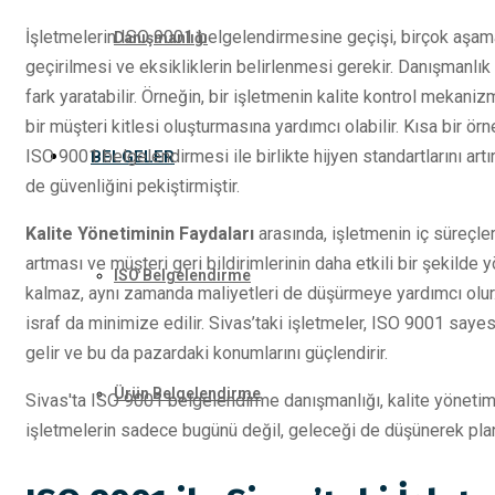
İşletmelerin ISO 9001 belgelendirmesine geçişi, birçok aşam
Danışmanlığı
geçirilmesi ve eksikliklerin belirlenmesi gerekir. Danışmanlı
fark yaratabilir. Örneğin, bir işletmenin kalite kontrol mekani
bir müşteri kitlesi oluşturmasına yardımcı olabilir. Kısa bir ör
ISO 9001 belgelendirmesi ile birlikte hijyen standartlarını art
BELGELER
de güvenliğini pekiştirmiştir.
Kalite Yönetiminin Faydaları
arasında, işletmenin iç süreçle
artması ve müşteri geri bildirimlerinin daha etkili bir şekilde 
ISO Belgelendirme
kalmaz, aynı zamanda maliyetleri de düşürmeye yardımcı olur
israf da minimize edilir. Sivas’taki işletmeler, ISO 9001 sayes
gelir ve bu da pazardaki konumlarını güçlendirir.
Ürün Belgelendirme
Sivas'ta ISO 9001 belgelendirme danışmanlığı, kalite yönetimini
işletmelerin sadece bugünü değil, geleceği de düşünerek plan