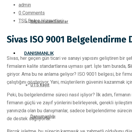
admin
0 Comments
TSE Belge Hizmetleri
Sık Sorulan Sorular
Sivas ISO 9001 Belgelendirme 
DANIŞMANLIK
Sivas, her geçen gün ticari ve sanayi yapısını geliştiren bir şeh
firmaların kalite standartlarına uyması şart. İşte tam burada,
S
giriyor. Ama bu ne anlama geliyor? ISO 9001 belgesi, bir firman
çalıştığını gösteriyor. Yani, müşterilerin güvenini kazanmak için 
ÜTS Kayıt
Peki, bu belgelendirme süreci nasıl işliyor? İlk adım, firman
firmanın güçlü ve zayıf yönlerini belirleyerek, gerekli iyileşt
yanınızda olan bu danışmanlar, sadece belgelendirme sürecind
Danışmanlığı
de destek sağlıyorlar.
Birçok işletme, bu sürecin karmaşık ve zahmetli olduğunu düş