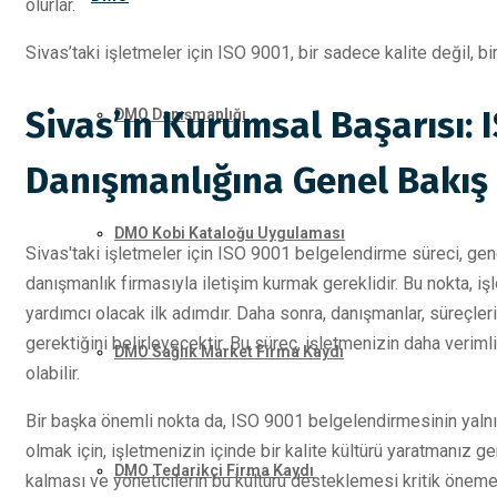
olurlar.
Sivas’taki işletmeler için ISO 9001, bir sadece kalite değil, bi
Sivas’ın Kurumsal Başarısı:
DMO Danışmanlığı
Danışmanlığına Genel Bakış
DMO Kobi Kataloğu Uygulaması
Sivas'taki işletmeler için ISO 9001 belgelendirme süreci, gene
danışmanlık firmasıyla iletişim kurmak gereklidir. Bu nokta, işl
yardımcı olacak ilk adımdır. Daha sonra, danışmanlar, süreçle
gerektiğini belirleyecektir. Bu süreç, işletmenizin daha veri
DMO Sağlık Market Firma Kaydı
olabilir.
Bir başka önemli nokta da, ISO 9001 belgelendirmesinin yalnız
olmak için, işletmenizin içinde bir kalite kültürü yaratmanız ge
DMO Tedarikçi Firma Kaydı
kalması ve yöneticilerin bu kültürü desteklemesi kritik öneme 