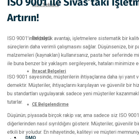
ISO 9001 ile Sivas’taki İşle
Gıda Sektörü
Artırın!
ISO 9001'in en büyük avantajı, işletmelere sistematik bir kalit
Belgeleri
süreçlerin daha verimli çalışmasını sağlar. Düşünsenize, bir pas
malzemeleri (kaynakları) kullanırsanız, pasta her seferinde 
ile buna benzer bir yaklaşım sergileyerek, hataları minimize ede
İhracat Belgeleri
ISO 9001 sayesinde, müşterilerin ihtiyaçlarına daha iyi yanıt 
demektir. Müşteriler, ihtiyaçlarını karşılayan ve güvenilir bir h
bu standartları uygulayarak sadece yeni müşteriler kazanmak
tutarlar.
CE Belgelendirme
Düşünün; piyasada birçok rakip var, ama sadece siz ISO 9001 
diğerlerinden nasıl sıyrıldığını gösterir. Müşteriler, güvenili
etkili bir yoludur. En nihayetinde, kaliteyi ve müşteri memnuni
DMO