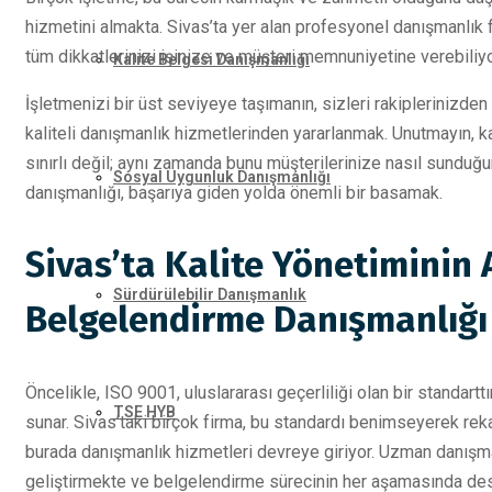
hizmetini almakta. Sivas’ta yer alan profesyonel danışmanlık fi
tüm dikkatlerinizi işinize ve müşteri memnuniyetine verebiliy
Kalite Belgesi Danışmanlığı
İşletmenizi bir üst seviyeye taşımanın, sizleri rakiplerinizden a
kaliteli danışmanlık hizmetlerinden yararlanmak. Unutmayın, k
sınırlı değil; aynı zamanda bunu müşterilerinize nasıl sunduğ
Sosyal Uygunluk Danışmanlığı
danışmanlığı, başarıya giden yolda önemli bir basamak.
Sivas’ta Kalite Yönetiminin 
Sürdürülebilir Danışmanlık
Belgelendirme Danışmanlığı
Öncelikle, ISO 9001, uluslararası geçerliliği olan bir standarttı
TSE HYB
sunar. Sivas’taki birçok firma, bu standardı benimseyerek rek
burada danışmanlık hizmetleri devreye giriyor. Uzman danışmanl
geliştirmekte ve belgelendirme sürecinin her aşamasında de