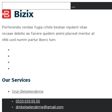
Perferendis rendae fugia rchite beatae repderit vitae
recaae debitis ae facere quidem animi placeat mentur at
vltib uod numm partur libero tum.
Our Services
Ürün Belgelendirme
0533 033 05 05
dmbelgelendirme@gmail.com