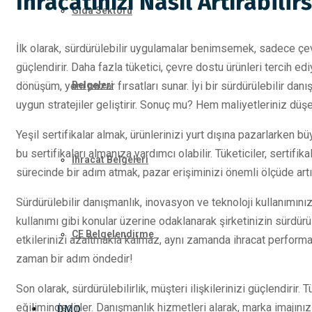
İhracatınızı Nasıl Artırabilir
Gıda Sektörü
İlk olarak, sürdürülebilir uygulamalar benimsemek, sadece ç
güçlendirir. Daha fazla tüketici, çevre dostu ürünleri tercih ed
dönüşüm, yeni pazar fırsatları sunar. İyi bir sürdürülebilir dan
Belgeleri
uygun stratejiler geliştirir. Sonuç mu? Hem maliyetleriniz dü
Yeşil sertifikalar almak, ürünlerinizi yurt dışına pazarlarken bü
bu sertifikaları almanıza yardımcı olabilir. Tüketiciler, sertif
İhracat Belgeleri
sürecinde bir adım atmak, pazar erişiminizi önemli ölçüde artır
Sürdürülebilir danışmanlık, inovasyon ve teknoloji kullanımınızı
kullanımı gibi konular üzerine odaklanarak şirketinizin sürdürüle
CE Belgelendirme
etkilerinizi azaltmakla kalmaz, aynı zamanda ihracat performans
zaman bir adım öndedir!
Son olarak, sürdürülebilirlik, müşteri ilişkilerinizi güçlendirir
eğilimindedirler. Danışmanlık hizmetleri alarak, marka imajınız
DMO