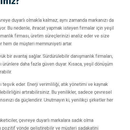
siniz?
evreye duyarlı olmakla kalmaz; aynı zamanda markanızı da
iyor. Bu nedenle, ihracat yapmak isteyen firmalar için yeşil
ışmanlık firması, üretim süreçlerinizi analiz eder ve size
şer hem de müşteri memnuniyeti artar.
yük bir avantaj sağlar. Sürdürülebilir danışmanlık firmaları,
ikalı ürünlere daha fazla güven duyar. Kısaca, yeşil dönüşüm
abilir.
 teşvik eder. Enerji verimliliği, atık yönetimi ve kaynak
bilirliğini artırabilirsiniz. Bu yenilikler, sadece çevresel
ınızı da güçlendirir. Unutmayın ki, yenilikçi şirketler her
. Tüketiciler, çevreye duyarlı markalara sadık olma
ı pozitif yönde geliştirebilir ve müşteri sadakatini