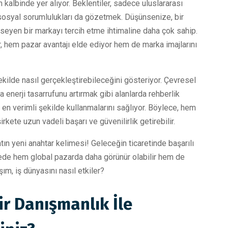
n kalbinde yer alıyor. Beklentiler, sadece uluslararası
sosyal sorumlulukları da gözetmek. Düşünsenize, bir
mseyen bir markayı tercih etme ihtimaline daha çok sahip.
lar, hem pazar avantajı elde ediyor hem de marka imajlarını
şekilde nasıl gerçekleştirebileceğini gösteriyor. Çevresel
a enerji tasarrufunu artırmak gibi alanlarda rehberlik
ı en verimli şekilde kullanmalarını sağlıyor. Böylece, hem
rkete uzun vadeli başarı ve güvenilirlik getirebilir.
tın yeni anahtar kelimesi! Geleceğin ticaretinde başarılı
ayede hem global pazarda daha görünür olabilir hem de
ım, iş dünyasını nasıl etkiler?
ir Danışmanlık İle