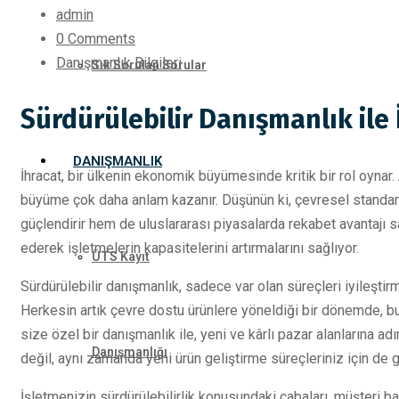
admin
0 Comments
Danışmanlık Bilgileri
Sık Sorulan Sorular
Sürdürülebilir Danışmanlık ile 
DANIŞMANLIK
İhracat, bir ülkenin ekonomik büyümesinde kritik bir rol oynar
büyüme çok daha anlam kazanır. Düşünün ki, çevresel standart
güçlendirir hem de uluslararası piyasalarda rekabet avantajı sa
ederek işletmelerin kapasitelerini artırmalarını sağlıyor.
ÜTS Kayıt
Sürdürülebilir danışmanlık, sadece var olan süreçleri iyileştir
Herkesin artık çevre dostu ürünlere yöneldiği bir dönemde, bu
size özel bir danışmanlık ile, yeni ve kârlı pazar alanlarına 
Danışmanlığı
değil, aynı zamanda yeni ürün geliştirme süreçleriniz için de g
İşletmenizin sürdürülebilirlik konusundaki çabaları, müşteri bağlıl