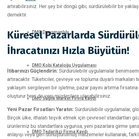
artırabilirsiniz. Her şey bir döngü gibi; sürdürülebilir bir yakl
demektir.
Küresel Pazarlarda Sürdürüle
DMO Danışmanlığı
İhracatınızı Hızla Büyütün!
DMO Kobi Kataloğu Uygulaması
İtibarınızı Güçlendirin:
Sürdürülebilir uygulamalar benimsemek
artıracaktır. Tüketiciler, çevreye ve topluma duyarlı markaları t
yaklaşım sergileyen bir işletme, pazar payını artırma fırsatına
oluşturur hem de yeni müşterilere ulaşabilirsiniz.
DMO Sağlık Market Firma Kaydı
Yeni Pazar Fırsatları Yaratın:
Sürdürülebilir uygulamalar, glo
Birçok ülke, ithalatı teşvik etmek için çevresel standartları gö
ürünleriniz bu standartlara uygunsa, yeni pazarlara girme şansı
DMO Tedarikçi Firma Kaydı
anlayışı veya geri dönüştürülmüş malzemeler kullanarak, fark