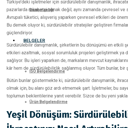
Türkiye’deki işletmeler için sürdürülebilir danışmanlık, ihracatı
pazarlarda rekabetçi olmak değil; aynı zamanda çevresel ve 
Danışmanlığı
Avrupalı tüketici, alışveriş yaparken çevresel etkileri de öne
Bu demek oluyor ki, sürdürülebilir stratejiler geliştiren firma
güçlendiriyor.
BELGELER
Sürdürülebilir danışmanlık, şirketlerin bu dönüşümü en etkili 
etkileri azaltmak, sosyal sorumluluk projeleri geliştirmek ya d
sağlıyor. Bu işleri yaparken de, markaların mevcut kaynakların
kâr hem de sürdürülebilirlik sağlanmış oluyor. Tüm bunlar, bir şi
ISO Belgelendirme
Bütün bunlar göstermekte ki, sürdürülebilir danışmanlık, ihraca
olmak için, bu alanı göz ardı etmemek şart. İşletmeler, bu s
toplumun beklentilerine yanıt verebilir. Sizce de bu yeni yaklaş
Ürün Belgelendirme
Yeşil Dönüşüm: Sürdürülebil