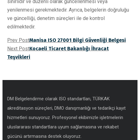
sınırlıdır ve düzenli olarak güncellenmesi veya
yenilenmesi gerekmektedir. Ayrıca, belgelerin doğruluğu
ve güncelliği, denetim süreçleri ile de kontrol
edilmektedir.
Prev Post
Manisa ISO 27001 Bilgi Güvenliği Belgesi
Next Post
Kocaeli Ticaret Bakanlığı İhracat
Teşvikleri
DM Belgelendirme olarak ISO standartları, TÜRKAK
akreditasyon süreçleri, DMO danışmanlığı ve tedarikçi kayıt
hizmetleri sunuyoruz. Profesyonel ekibimizle işletmelerin
uluslararası standartlara uyum sağlamasına ve rekabet
gücünü artırmasına destek oluyoruz.