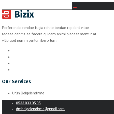
Perferendis rendae fugia rchite beatae repderit vitae
recaae debitis ae facere quidem animi placeat mentur at
vltib uod numm partur libero tum.
Our Services
Ürün Belgelendirme
0533 033 05 05
dmbelgelendirme@gmail.com