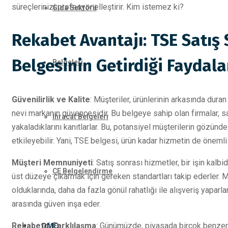
süreçlerinizi profesyonelleştirir. Kim istemez ki?
Gıda Sektörü
Rekabet Avantajı: TSE Satış 
Belgesinin Getirdiği Faydala
Belgeleri
Güvenilirlik ve Kalite
: Müşteriler, ürünlerinin arkasında dura
nevi markanın güvencesidir. Bu belgeye sahip olan firmalar, sa
İhracat Belgeleri
yakaladıklarını kanıtlarlar. Bu, potansiyel müşterilerin gözünde 
etkileyebilir. Yani, TSE belgesi, ürün kadar hizmetin de önemli
Müşteri Memnuniyeti
: Satış sonrası hizmetler, bir işin kal
CE Belgelendirme
üst düzeye çıkarmak için gereken standartları takip ederler. M
olduklarında, daha da fazla gönül rahatlığı ile alışveriş yaparl
arasında güven inşa eder.
Rekabetçi Farklılaşma
: Günümüzde, piyasada birçok benzer ür
DMO