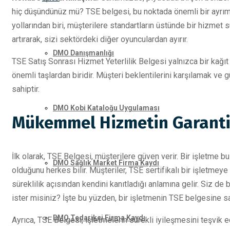
hiç düşündünüz mü? TSE belgesi, bu noktada önemli bir ayrım ya
yollarından biri, müşterilere standartların üstünde bir hizm
artırarak, sizi sektördeki diğer oyunculardan ayırır.
DMO Danışmanlığı
TSE Satış Sonrası Hizmet Yeterlilik Belgesi yalnızca bir kağıt p
önemli taşlardan biridir. Müşteri beklentilerini karşılamak ve 
sahiptir.
DMO Kobi Kataloğu Uygulaması
Mükemmel Hizmetin Garantis
İlk olarak, TSE Belgesi, müşterilere güven verir. Bir işletme b
DMO Sağlık Market Firma Kaydı
olduğunu herkes bilir. Müşteriler, TSE sertifikalı bir işletmeye 
süreklilik açısından kendini kanıtladığı anlamına gelir. Siz de 
ister misiniz? İşte bu yüzden, bir işletmenin TSE belgesine sa
DMO Tedarikçi Firma Kaydı
Ayrıca, TSE Belgesi, işletmelerin sürekli iyileşmesini teşvik ed