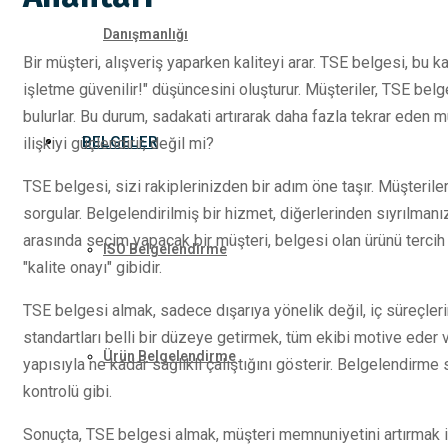
Danışmanlığı
Bir müşteri, alışveriş yaparken kaliteyi arar. TSE belgesi, bu 
işletme güvenilir!" düşüncesini oluşturur. Müşteriler, TSE be
bulurlar. Bu durum, sadakati artırarak daha fazla tekrar eden 
BELGELER
ilişkiyi güçlendirir, değil mi?
TSE belgesi, sizi rakiplerinizden bir adım öne taşır. Müşteril
sorgular. Belgelendirilmiş bir hizmet, diğerlerinden sıyrılmanı
arasında seçim yapacak bir müşteri, belgesi olan ürünü tercih
ISO Belgelendirme
"kalite onayı" gibidir.
TSE belgesi almak, sadece dışarıya yönelik değil, iç süreçlerini
standartları belli bir düzeye getirmek, tüm ekibi motive eder ve 
Ürün Belgelendirme
yapısıyla ne kadar sağlıklı çalıştığını gösterir. Belgelendirme s
kontrolü gibi.
Sonuçta, TSE belgesi almak, müşteri memnuniyetini artırmak iç