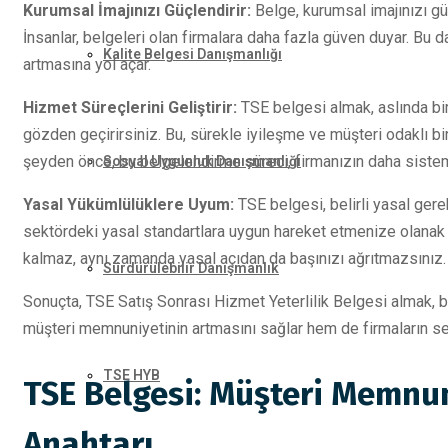
Kurumsal İmajınızı Güçlendirir:
Belge, kurumsal imajınızı gü
İnsanlar, belgeleri olan firmalara daha fazla güven duyar. Bu
Kalite Belgesi Danışmanlığı
artmasına yol açar.
Hizmet Süreçlerini Geliştirir:
TSE belgesi almak, aslında bir
gözden geçirirsiniz. Bu, sürekle iyileşme ve müşteri odaklı b
şeyden önce, bu belgelendirme süreci, firmanızın daha sistem
Sosyal Uygunluk Danışmanlığı
Yasal Yükümlülüklere Uyum:
TSE belgesi, belirli yasal gere
sektördeki yasal standartlara uygun hareket etmenize olanak tan
kalmaz, aynı zamanda yasal açıdan da başınızı ağrıtmazsınız.
Sürdürülebilir Danışmanlık
Sonuçta, TSE Satış Sonrası Hizmet Yeterlilik Belgesi almak, bi
müşteri memnuniyetinin artmasını sağlar hem de firmaların se
TSE HYB
TSE Belgesi: Müşteri Memnun
Anahtarı