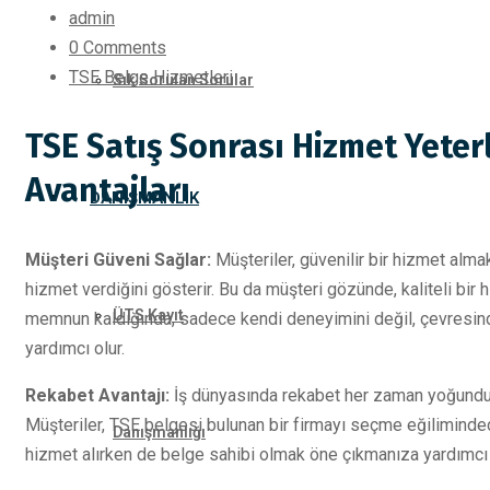
admin
0 Comments
TSE Belge Hizmetleri
Sık Sorulan Sorular
TSE Satış Sonrası Hizmet Yeter
Avantajları
DANIŞMANLIK
Müşteri Güveni Sağlar:
Müşteriler, güvenilir bir hizmet alma
hizmet verdiğini gösterir. Bu da müşteri gözünde, kaliteli bir
ÜTS Kayıt
memnun kaldığında, sadece kendi deneyimini değil, çevresinde
yardımcı olur.
Rekabet Avantajı:
İş dünyasında rekabet her zaman yoğundur. 
Müşteriler, TSE belgesi bulunan bir firmayı seçme eğilimindedi
Danışmanlığı
hizmet alırken de belge sahibi olmak öne çıkmanıza yardımcı 