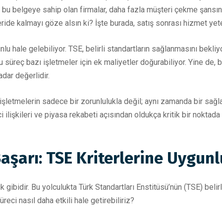
la, bu belgeye sahip olan firmalar, daha fazla müşteri çekme şansı
de kalmayı göze alsın ki? İşte burada, satış sonrası hizmet yeter
lu hale gelebiliyor. TSE, belirli standartların sağlanmasını bekl
 bu süreç bazı işletmeler için ek maliyetler doğurabiliyor. Yine de,
ar değerlidir.
 işletmelerin sadece bir zorunlulukla değil; aynı zamanda bir sağ
ilişkileri ve piyasa rekabeti açısından oldukça kritik bir noktada
şarı: TSE Kriterlerine Uygunl
 gibidir. Bu yolculukta Türk Standartları Enstitüsü’nün (TSE) belir
reci nasıl daha etkili hale getirebiliriz?