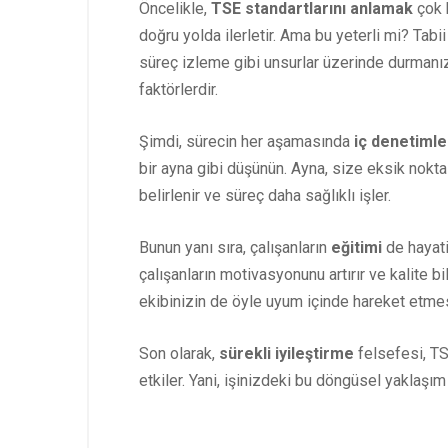
Öncelikle,
TSE standartlarını anlamak
çok k
doğru yolda ilerletir. Ama bu yeterli mi? Tab
süreç izleme gibi unsurlar üzerinde durmanız 
faktörlerdir.
Şimdi, sürecin her aşamasında
iç denetimle
bir ayna gibi düşünün. Ayna, size eksik nokta
belirlenir ve süreç daha sağlıklı işler.
Bunun yanı sıra, çalışanların
eğitimi
de hayati
çalışanların motivasyonunu artırır ve kalite b
ekibinizin de öyle uyum içinde hareket etmes
Son olarak,
sürekli iyileştirme
felsefesi, TS
etkiler. Yani, işinizdeki bu döngüsel yaklaş