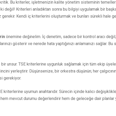
ritik. Bu kriterler, işletmenizin kalite yönetim sisteminin temellerin
ii ki değil! Kriterleri anladıktan sonra bu bilgiyi uygulamak bir b
gerekir. Kendi iç kriterlerini oluşturmak ve bunları sürekli hale g
rin
önemine değinelim. İç denetim, sadece bir kontrol aracı değil; 
larınızı gösterir ve nerede hata yaptığınızı anlamanızı sağlar. Bu 
 bir unsur. TSE kriterlerine uygunluk sağlamak için tüm ekip üyele
ilincini yerleştirir. Düşünsenize, bir orkestra düşünün; her çalgıc
i gerekiyor.
E kriterlerine uyumun anahtarıdır. Sürecin içinde kalıcı değişiklik
ım hem mevcut durumu değerlendirir hem de geleceğe dair planlar 