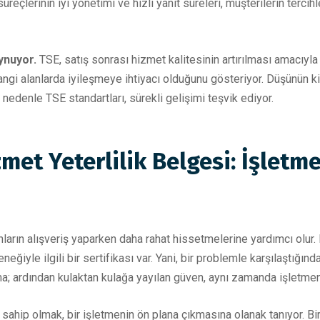
süreçlerinin iyi yönetimi ve hızlı yanıt süreleri, müşterilerin tercih
oynuyor.
TSE, satış sonrası hizmet kalitesinin artırılması amacıyla s
n hangi alanlarda iyileşmeye ihtiyacı olduğunu gösteriyor. Düşünün k
Bu nedenle TSE standartları, sürekli gelişimi teşvik ediyor.
met Yeterlilik Belgesi: İşletm
nların alışveriş yaparken daha rahat hissetmelerine yardımcı olur.
eğiyle ilgili bir sertifikası var. Yani, bir problemle karşılaştığ
a; ardından kulaktan kulağa yayılan güven, aynı zamanda işletmenin
sahip olmak, bir işletmenin ön plana çıkmasına olanak tanıyor. Bi