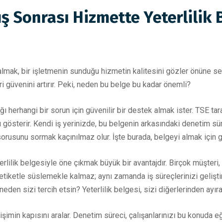
ış Sonrası Hizmette Yeterlilik
 almak, bir işletmenin sunduğu hizmetin kalitesini gözler önüne s
i güvenini artırır. Peki, neden bu belge bu kadar önemli?
ı herhangi bir sorun için güvenilir bir destek almak ister. TSE tara
ını gösterir. Kendi iş yerinizde, bu belgenin arkasındaki denetim sü
usunu sormak kaçınılmaz olur. İşte burada, belgeyi almak için gö
ilik belgesiyle öne çıkmak büyük bir avantajdır. Birçok müşteri, 
 etiketle süslemekle kalmaz; aynı zamanda iş süreçlerinizi geliştirm
en sizi tercih etsin? Yeterlilik belgesi, sizi diğerlerinden ayıra
işimin kapısını aralar. Denetim süreci, çalışanlarınızı bu konuda e