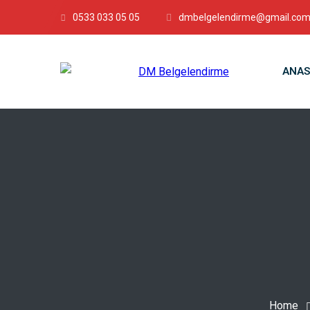
0533 033 05 05
dmbelgelendirme@gmail.co
ANAS
Home