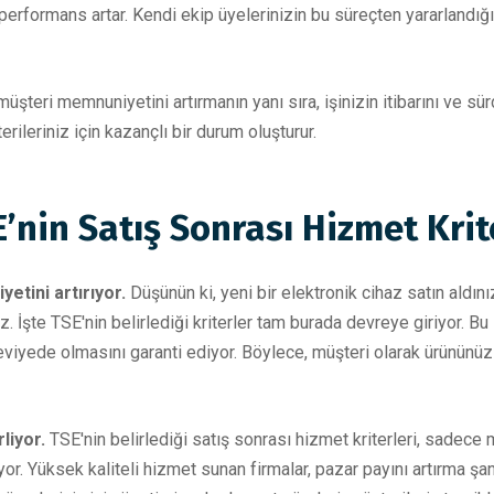
performans artar. Kendi ekip üyelerinizin bu süreçten yararlandığı
üşteri memnuniyetini artırmanın yanı sıra, işinizin itibarını ve sür
ileriniz için kazançlı bir durum oluşturur.
SE’nin Satış Sonrası Hizmet Krit
etini artırıyor.
Düşünün ki, yeni bir elektronik cihaz satın aldın
 İşte TSE'nin belirlediği kriterler tam burada devreye giriyor. Bu 
seviyede olmasını garanti ediyor. Böylece, müşteri olarak ürününüz
rliyor.
TSE'nin belirlediği satış sonrası hizmet kriterleri, sadece
. Yüksek kaliteli hizmet sunan firmalar, pazar payını artırma şa