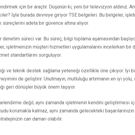
lendirmek için bir araçtır. Düşünün ki, yeni bir televizyon aldınız. A
kiler? İşte burada devreye giriyor TSE belgeleri. Bu belgeler, işl
 süreçlerini adeta bir güvence altına alıyor.
 denetim süreci var. Bu süreç, bilgi toplama aşamasından başlıyo
r, işletmenizin müşteri hizmetleri uygulamalarını incelerken bir 
met standartlarını sorguluyor.
liği ve teknik destek sağlama yeteneği özellikle öne çıkıyor. İyi bi
mini de geliştirir. Unutmayın, mutluluğu artırmanın en iyi yolu, sor
ağı geri dönüşler büyük önem taşıyor.
lendirme değil, aynı zamanda işletmenin kendini geliştirmesi için d
cudu korumakla kalmaz, aynı zamanda gelecekteki başarılarınızın d
ratejinizin can damarı olabilir.