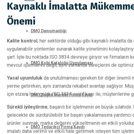
Kaynaklı İmalatta Mükemmell
Önemi
DMO Danışmanlığı
Kalite kontrol
, her sektörde olduğu gibi kaynaklı imalatta da 
uygulanabilir yöntemler sunarak kalite yönetimini kolaylaştır
şart. İşte bu noktada ISO 3834 devreye giriyor ve firmaların k
DMO Kobi Kataloğu Uygulaması
mevcut işlemlerini değil, aynı zamanda süreçlerini de optimize
Yasal uyumluluk
da unutulmaması gereken bir diğer önemli no
yerine getirirken, aynı zamanda rekabet avantajı sağlıyor. Mü
için elzem hale geldi. ISO 3834 sertifikası ile, müşterilerine g
DMO Sağlık Market Firma Kaydı
Sürekli iyileştirme
, başarılı bir işletmenin en büyük silahıdı
gelecekte de sürdürülebilir bir başarı yakalamasına yardımcı ol
ürünler sunmak, marka değerini yükseltmenin en etkili yoludur.
DMO Tedarikçi Firma Kaydı
imalatı daha verimli ve etkili hale getirmek isteyen tüm işletm