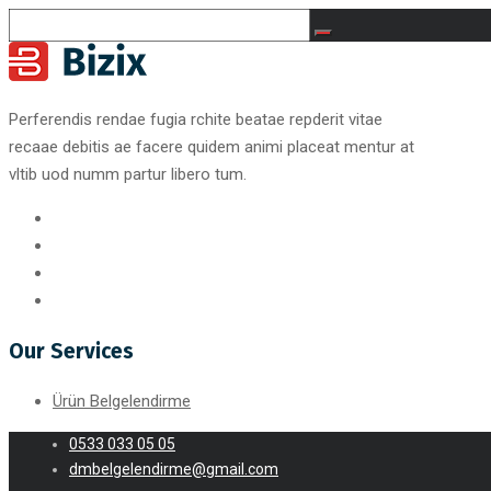
Perferendis rendae fugia rchite beatae repderit vitae
recaae debitis ae facere quidem animi placeat mentur at
vltib uod numm partur libero tum.
Our Services
Ürün Belgelendirme
0533 033 05 05
dmbelgelendirme@gmail.com