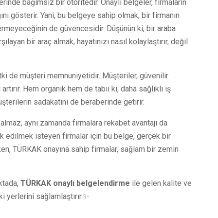
de bağımsız bir otoritedir. Onaylı belgeler, firmaların
ığını gösterir. Yani, bu belgeye sahip olmak, bir firmanın
rmeyeceğinin de güvencesidir. Düşünün ki, bir araba
ılayan bir araç almak, hayatınızı nasıl kolaylaştırır, değil
i de müşteri memnuniyetidir. Müşteriler, güvenilir
 artırır. Hem organik hem de tabii ki, daha sağlıklı iş
üşterilerin sadakatini de beraberinde getirir.
maz, aynı zamanda firmalara rekabet avantajı da
rk edilmek isteyen firmalar için bu belge, gerçek bir
arken, TÜRKAK onayına sahip firmalar, sağlam bir zemin
oktada,
TÜRKAK onaylı belgelendirme
ile gelen kalite ve
i yerlerini sağlamlaştırır.✨