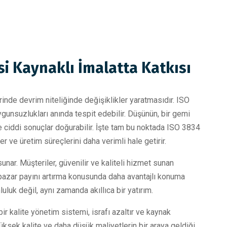
i Kaynaklı İmalatta Katkısı
rinde devrim niteliğinde değişiklikler yaratmasıdır. ISO
uygunsuzlukları anında tespit edebilir. Düşünün, bir gemi
e ciddi sonuçlar doğurabilir. İşte tam bu noktada ISO 3834
er ve üretim süreçlerini daha verimli hale getirir.
nar. Müşteriler, güvenilir ve kaliteli hizmet sunan
, pazar payını artırma konusunda daha avantajlı konuma
uluk değil, aynı zamanda akıllıca bir yatırım.
bir kalite yönetim sistemi, israfı azaltır ve kaynak
üksek kalite ve daha düşük maliyetlerin bir araya geldiği