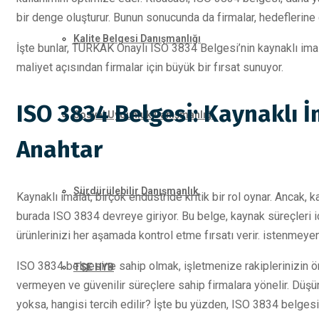
bir denge oluşturur. Bunun sonucunda da firmalar, hedeflerine da
Kalite Belgesi Danışmanlığı
İşte bunlar, TÜRKAK Onaylı ISO 3834 Belgesi’nin kaynaklı imal
maliyet açısından firmalar için büyük bir fırsat sunuyor.
ISO 3834 Belgesi: Kaynaklı İ
Sosyal Uygunluk Danışmanlığı
Anahtar
Sürdürülebilir Danışmanlık
Kaynaklı imalat, birçok endüstride kritik bir rol oynar. Ancak, ka
burada ISO 3834 devreye giriyor. Bu belge, kaynak süreçleri içi
ürünlerinizi her aşamada kontrol etme fırsatı verir. istenmeye
ISO 3834 belgesine sahip olmak, işletmenize rakiplerinizin ön
TSE HYB
vermeyen ve güvenilir süreçlere sahip firmalara yönelir. Düşün
yoksa, hangisi tercih edilir? İşte bu yüzden, ISO 3834 belges