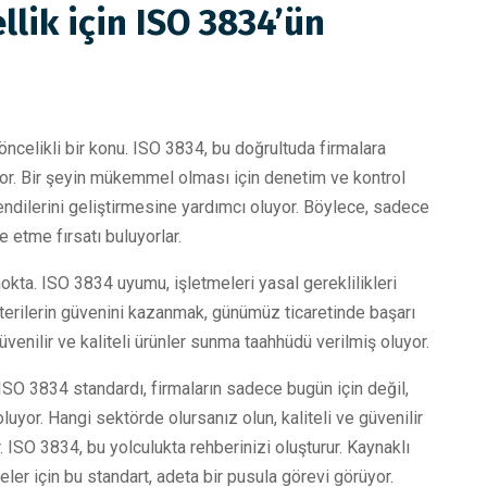
ik için ISO 3834’ün
öncelikli bir konu. ISO 3834, bu doğrultuda firmalara
ıyor. Bir şeyin mükemmel olması için denetim ve kontrol
endilerini geliştirmesine yardımcı oluyor. Böylece, sadece
 etme fırsatı buluyorlar.
kta. ISO 3834 uyumu, işletmeleri yasal gereklilikleri
şterilerin güvenini kazanmak, günümüz ticaretinde başarı
üvenilir ve kaliteli ürünler sunma taahhüdü verilmiş oluyor.
r. ISO 3834 standardı, firmaların sadece bugün için değil,
uyor. Hangi sektörde olursanız olun, kaliteli ve güvenilir
 ISO 3834, bu yolculukta rehberinizi oluşturur. Kaynaklı
eler için bu standart, adeta bir pusula görevi görüyor.