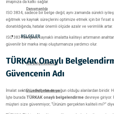
imajınıza da katkı sağlar.
Danışmanlığı
ISO 3834, sadece bir belge değil; aynı zamanda sürekli iyileş
eğitmek ve kaynak süreçlerini optimize etmek için bir fırsat su
donatıldığında, hatalar önemli ölçüde azalır ve verimlilik artar.
BELGELER
ISO 3834 belgesi, kaynaklı imalatta kaliteyi artırmanın anahtarı
güvenilir bir marka imajı oluşturmanıza yardımcı olur.
TÜRKAK Onaylı Belgelendirm
ISO Belgelendirme
Güvencenin Adı
İmalat sektörü, rekabetin en yoğun olduğu alanlardan biridir. He
Ürün Belgelendirme
İşte burada
TÜRKAK onaylı belgelendirme
devreye giriyor. 
müşteri size güvenmiyor; “Ürünüm gerçekten kaliteli mi?” diye