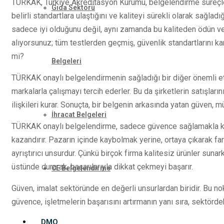
TÜRKAK, Türkiye Akreditasyon Kurumu, belgelendirme süreçlerin
Gıda Sektörü
belirli standartlara ulaştığını ve kaliteyi sürekli olarak sağlad
sadece iyi olduğunu değil, aynı zamanda bu kaliteden ödün ve
alıyorsunuz; tüm testlerden geçmiş, güvenlik standartlarını karş
mi?
Belgeleri
TÜRKAK onaylı belgelendirmenin sağladığı bir diğer önemli etk
markalarla çalışmayı tercih ederler. Bu da şirketlerin satışlarını
ilişkileri kurar. Sonuçta, bir belgenin arkasında yatan güven, m
İhracat Belgeleri
TÜRKAK onaylı belgelendirme, sadece güvence sağlamakla kal
kazandırır. Pazarın içinde kaybolmak yerine, ortaya çıkarak fa
ayrıştırıcı unsurdur. Çünkü birçok firma kalitesiz ürünler sun
üstünde durarak, başarılarıyla dikkat çekmeyi başarır.
CE Belgelendirme
Güven, imalat sektöründe en değerli unsurlardan biridir. Bu n
güvence, işletmelerin başarısını artırmanın yanı sıra, sektördek
DMO