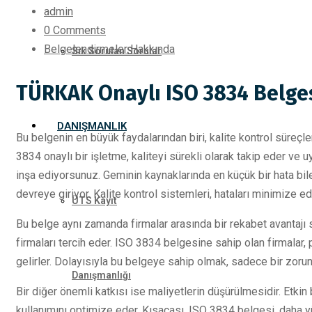
admin
0 Comments
Belgelendirmeler Hakkında
Sık Sorulan Sorular
TÜRKAK Onaylı ISO 3834 Belges
DANIŞMANLIK
Bu belgenin en büyük faydalarından biri, kalite kontrol süreçle
3834 onaylı bir işletme, kaliteyi sürekli olarak takip eder ve 
inşa ediyorsunuz. Geminin kaynaklarında en küçük bir hata bil
devreye giriyor. Kalite kontrol sistemleri, hataları minimize ed
ÜTS Kayıt
Bu belge aynı zamanda firmalar arasında bir rekabet avantajı su
firmaları tercih eder. ISO 3834 belgesine sahip olan firmalar
gelirler. Dolayısıyla bu belgeye sahip olmak, sadece bir zorunl
Danışmanlığı
Bir diğer önemli katkısı ise maliyetlerin düşürülmesidir. Etkin 
kullanımını optimize eder. Kısacası, ISO 3834 belgesi, daha y