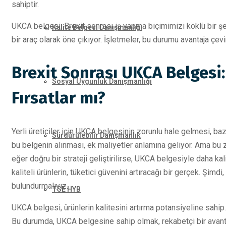
sahiptir.
UKCA belgesi, Brexit sonrası iş yapma biçimimizi köklü bir şe
Kalite Belgesi Danışmanlığı
bir araç olarak öne çıkıyor. İşletmeler, bu durumu avantaja çev
Brexit Sonrası UKCA Belgesi
Sosyal Uygunluk Danışmanlığı
Fırsatlar mı?
Yerli üreticiler için UKCA belgesinin zorunlu hale gelmesi, bazı
Sürdürülebilir Danışmanlık
bu belgenin alınması, ek maliyetler anlamına geliyor. Ama bu z
eğer doğru bir strateji geliştirilirse, UKCA belgesiyle daha ka
kaliteli ürünlerin, tüketici güvenini artıracağı bir gerçek. Şim
bulundurmalıyız.
TSE HYB
UKCA belgesi, ürünlerin kalitesini artırma potansiyeline sahip. T
Bu durumda, UKCA belgesine sahip olmak, rekabetçi bir avantaj