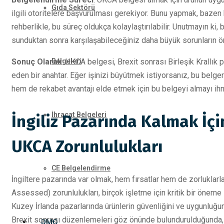
Gıda Sektörü
ilgili otoritelere başvurulması gerekiyor. Bunu yapmak, bazen
rehberlikle, bu süreç oldukça kolaylaştırılabilir. Unutmayın ki,
sunduktan sonra karşılaşabileceğiniz daha büyük sorunların ön
Sonuç Olarak
: UKCA belgesi, Brexit sonrası Birleşik Krallık 
Belgeleri
eden bir anahtar. Eğer işinizi büyütmek istiyorsanız, bu bel
hem de rekabet avantajı elde etmek için bu belgeyi almayı ih
İhracat Belgeleri
İngiliz Pazarında Kalmak İç
UKCA Zorunlulukları
CE Belgelendirme
İngiltere pazarında var olmak, hem fırsatlar hem de zorluklar
Assessed) zorunlulukları, birçok işletme için kritik bir öneme
Kuzey İrlanda pazarlarında ürünlerin güvenliğini ve uygunluğunu
Brexit sonrası düzenlemeleri göz önünde bulundurulduğunda,
DMO