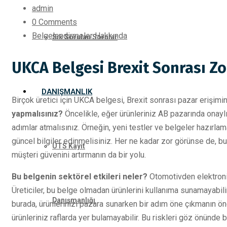
admin
0 Comments
Belgelendirmeler Hakkında
Sık Sorulan Sorular
UKCA Belgesi Brexit Sonrası Zo
DANIŞMANLIK
Birçok üretici için UKCA belgesi, Brexit sonrası pazar erişimini
yapmalısınız?
Öncelikle, eğer ürünleriniz AB pazarında onayl
adımlar atmalısınız. Örneğin, yeni testler ve belgeler hazırlamak
güncel bilgiler edinmelisiniz. Her ne kadar zor görünse de, b
ÜTS Kayıt
müşteri güvenini artırmanın da bir yolu.
Bu belgenin sektörel etkileri neler?
Otomotivden elektroni
Üreticiler, bu belge olmadan ürünlerini kullanıma sunamayabili
Danışmanlığı
burada, ürünlerinizi pazara sunarken bir adım öne çıkmanın 
ürünleriniz raflarda yer bulamayabilir. Bu riskleri göz önünde