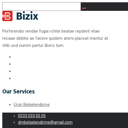
Perferendis rendae fugia rchite beatae repderit vitae
recaae debitis ae facere quidem animi placeat mentur at
vltib uod numm partur libero tum.
Our Services
Ürün Belgelendirme
0533 033 05 05
dmbelgelendirme@gmail.com