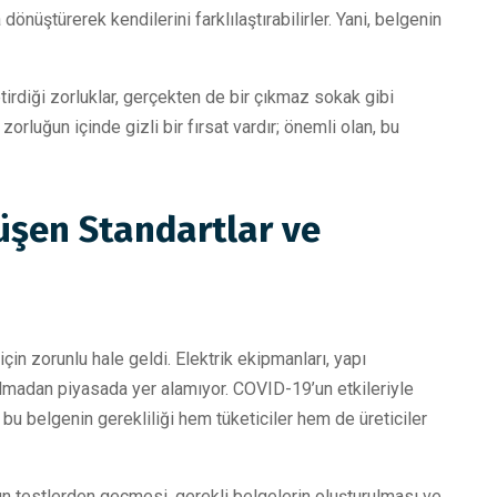
önüştürerek kendilerini farklılaştırabilirler. Yani, belgenin
rdiği zorluklar, gerçekten de bir çıkmaz sokak gibi
zorluğun içinde gizli bir fırsat vardır; önemli olan, bu
nüşen Standartlar ve
için zorunlu hale geldi. Elektrik ekipmanları, yapı
 olmadan piyasada yer alamıyor. COVID-19’un etkileriyle
, bu belgenin gerekliliği hem tüketiciler hem de üreticiler
n testlerden geçmesi, gerekli belgelerin oluşturulması ve