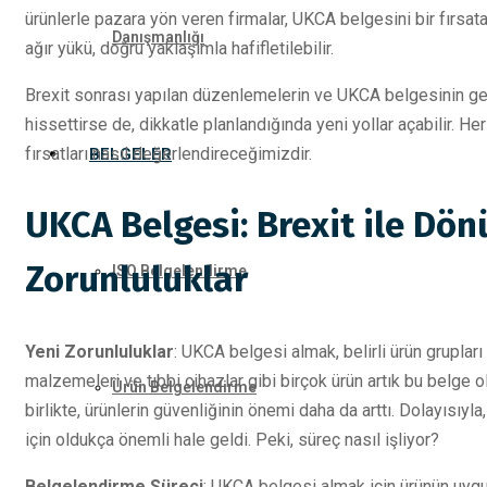
ürünlerle pazara yön veren firmalar, UKCA belgesini bir fırsata d
Danışmanlığı
ağır yükü, doğru yaklaşımla hafifletilebilir.
Brexit sonrası yapılan düzenlemelerin ve UKCA belgesinin geti
hissettirse de, dikkatle planlandığında yeni yollar açabilir. Her 
fırsatları nasıl değerlendireceğimizdir.
BELGELER
UKCA Belgesi: Brexit ile Dö
Zorunluluklar
ISO Belgelendirme
Yeni Zorunluluklar
: UKCA belgesi almak, belirli ürün grupları 
malzemeleri ve tıbbi cihazlar gibi birçok ürün artık bu belge
Ürün Belgelendirme
birlikte, ürünlerin güvenliğinin önemi daha da arttı. Dolayısıyla
için oldukça önemli hale geldi. Peki, süreç nasıl işliyor?
Belgelendirme Süreci
: UKCA belgesi almak için ürünün uygu