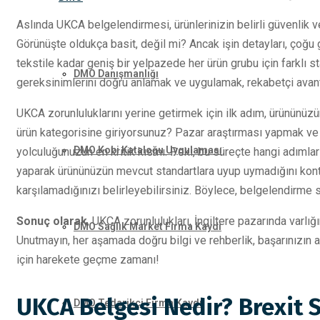
Aslında UKCA belgelendirmesi, ürünlerinizin belirli güvenlik ve 
Görünüşte oldukça basit, değil mi? Ancak işin detayları, çoğu g
tekstile kadar geniş bir yelpazede her ürün grubu için farklı 
DMO Danışmanlığı
gereksinimlerini doğru anlamak ve uygulamak, rekabetçi avant
UKCA zorunluluklarını yerine getirmek için ilk adım, ürününüzü
ürün kategorisine giriyorsunuz? Pazar araştırması yapmak v
DMO Kobi Kataloğu Uygulaması
yolculuğunuzun en kritik kısmı. Peki, bu süreçte hangi adımla
yaparak ürününüzün mevcut standartlara uyup uymadığını kontro
karşılamadığınızı belirleyebilirsiniz. Böylece, belgelendirme 
Sonuç olarak
, UKCA zorunlulukları, İngiltere pazarında varlı
DMO Sağlık Market Firma Kaydı
Unutmayın, her aşamada doğru bilgi ve rehberlik, başarınızın a
için harekete geçme zamanı!
UKCA Belgesi Nedir? Brexit S
DMO Tedarikçi Firma Kaydı