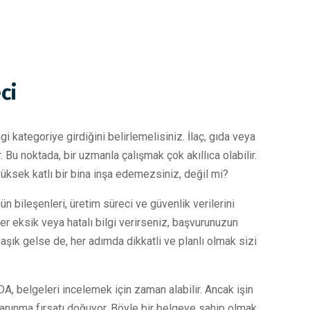
ci
gi kategoriye girdiğini belirlemelisiniz. İlaç, gıda veya
r. Bu noktada, bir uzmanla çalışmak çok akıllıca olabilir.
yüksek katlı bir bina inşa edemezsiniz, değil mi?
n bileşenleri, üretim süreci ve güvenlik verilerini
ğer eksik veya hatalı bilgi verirseniz, başvurunuzun
aşık gelse de, her adımda dikkatli ve planlı olmak sizi
A, belgeleri incelemek için zaman alabilir. Ancak işin
 tanınma fırsatı doğuyor. Böyle bir belgeye sahip olmak,