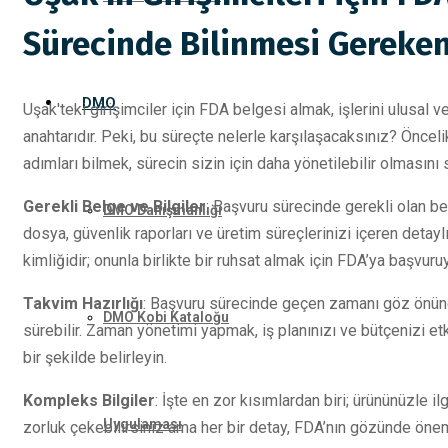
Sürecinde Bilinmesi Gereken
DMO
Uşak'teki girişimciler için FDA belgesi almak, işlerini ulusal 
anahtarıdır. Peki, bu süreçte nelerle karşılaşacaksınız? Önceli
adımları bilmek, sürecin sizin için daha yönetilebilir olmasını 
Gerekli Belge ve Bilgiler
: Başvuru sürecinde gerekli olan bel
DMO Danışmanlığı
dosya, güvenlik raporları ve üretim süreçlerinizi içeren detayl
kimliğidir; onunla birlikte bir ruhsat almak için FDA’ya başvur
Takvim Hazırlığı
: Başvuru sürecinde geçen zamanı göz önünd
DMO Kobi Kataloğu
sürebilir. Zaman yönetimi yapmak, iş planınızı ve bütçenizi et
bir şekilde belirleyin.
Kompleks Bilgiler
: İşte en zor kısımlardan biri; ürününüzle il
Uygulaması
zorluk çekebilirsiniz ama her bir detay, FDA’nın gözünde öneml