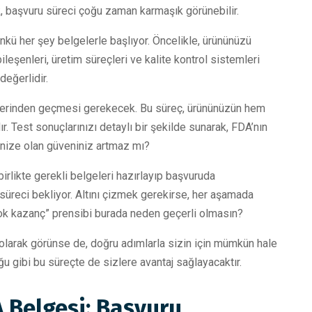
k, başvuru süreci çoğu zaman karmaşık görünebilir.
ünkü her şey belgelerle başlıyor. Öncelikle, ürününüzü
ileşenleri, üretim süreçleri ve kalite kontrol sistemleri
değerlidir.
tlerinden geçmesi gerekecek. Bu süreç, ürününüzün hem
ır. Test sonuçlarınızı detaylı bir şekilde sunarak, FDA’nın
inize olan güveniniz artmaz mı?
birlikte gerekli belgeleri hazırlayıp başvuruda
süreci bekliyor. Altını çizmek gerekirse, her aşamada
 çok kazanç” prensibi burada neden geçerli olmasın?
 olarak görünse de, doğru adımlarla sizin için mümkün hale
uğu gibi bu süreçte de sizlere avantaj sağlayacaktır.
A Belgesi: Başvuru