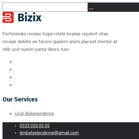
Perferendis rendae fugia rchite beatae repderit vitae
recaae debitis ae facere quidem animi placeat mentur at
vltib uod numm partur libero tum.
Our Services
Ürün Belgelendirme
0533 033 05 05
dmbelgelendirme@gmail.com