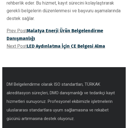
rehberlik eder. Bu hizmet, kayıt sürecini kolaylaştırarak
gerekli belgelerin düzenlenmesi ve başvuru aşamalarında
destek sağlar.
Prev Post
Malatya Enerji Ürün Belgelendirme
Danışmanlığı
Next Post
LED Aydınlatma İçin CE Belgesi Alma
DM Belgelendirme olarak ISO standartları, TÜRKAK
akreditasyon süreçleri, DMO danışmanlığı ve tedarikçi kayıt
hizmetleri sunuyoruz. Profesyonel ekibimizle işletmelerin
uluslararası standartlara uyum sağlamasına ve rekabet
gücünü artırmasına destek oluyoruz.