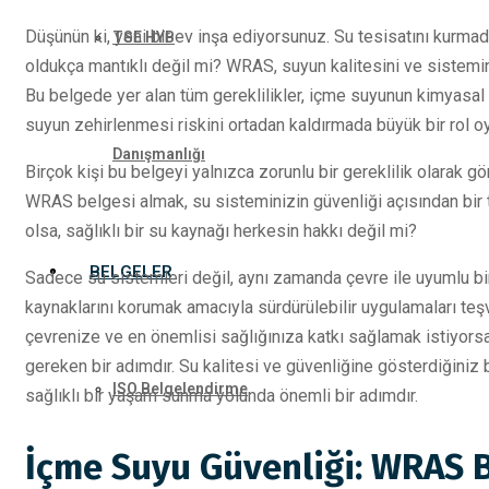
Düşünün ki, yeni bir ev inşa ediyorsunuz. Su tesisatını kurm
TSE HYB
oldukça mantıklı değil mi? WRAS, suyun kalitesini ve sistemin 
Bu belgede yer alan tüm gereklilikler, içme suyunun kimyasal v
suyun zehirlenmesi riskini ortadan kaldırmada büyük bir rol oy
Danışmanlığı
Birçok kişi bu belgeyi yalnızca zorunlu bir gereklilik olarak g
WRAS belgesi almak, su sisteminizin güvenliği açısından bir tü
olsa, sağlıklı bir su kaynağı herkesin hakkı değil mi?
BELGELER
Sadece su sistemleri değil, aynı zamanda çevre ile uyumlu 
kaynaklarını korumak amacıyla sürdürülebilir uygulamaları teşv
çevrenize ve en önemlisi sağlığınıza katkı sağlamak istiyor
gereken bir adımdır. Su kalitesi ve güvenliğine gösterdiğini
ISO Belgelendirme
sağlıklı bir yaşam sunma yolunda önemli bir adımdır.
İçme Suyu Güvenliği: WRAS 