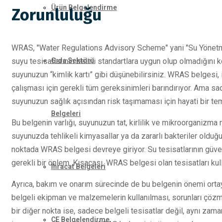
Ürün Belgelendirme
Zorunluluğu
WRAS, "Water Regulations Advisory Scheme" yani "Su Yönetme
suyu tesisatlarının belirli standartlara uygun olup olmadığını 
Gıda Sektörü
suyunuzun “kimlik kartı” gibi düşünebilirsiniz. WRAS belgesi,
çalışması için gerekli tüm gereksinimleri barındırıyor. Ama s
suyunuzun sağlık açısından risk taşımaması için hayati bir tem
Belgeleri
Bu belgenin varlığı, suyunuzun tat, kirlilik ve mikroorganizma
suyunuzda tehlikeli kimyasallar ya da zararlı bakteriler oldu
noktada WRAS belgesi devreye giriyor. Su tesisatlarının güven
gerekli bir önlem. Kısacası, WRAS belgesi olan tesisatları ku
İhracat Belgeleri
Ayrıca, bakım ve onarım sürecinde de bu belgenin önemi orta
belgeli ekipman ve malzemelerin kullanılması, sorunları çözm
bir diğer nokta ise, sadece belgeli tesisatlar değil, aynı zam
CE Belgelendirme