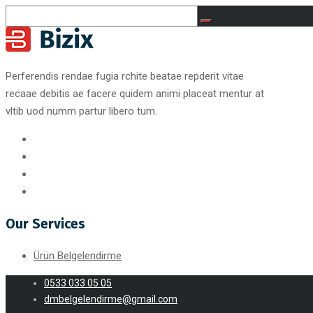
Perferendis rendae fugia rchite beatae repderit vitae
recaae debitis ae facere quidem animi placeat mentur at
vltib uod numm partur libero tum.
Our Services
Ürün Belgelendirme
0533 033 05 05
dmbelgelendirme@gmail.com