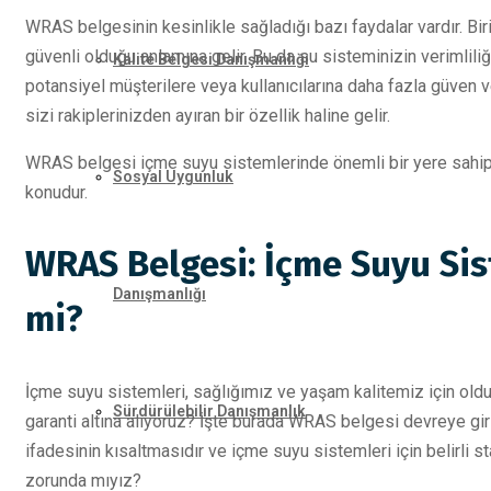
WRAS belgesinin kesinlikle sağladığı bazı faydalar vardır. B
güvenli olduğu anlamına gelir. Bu da su sisteminizin verimliliğ
Kalite Belgesi Danışmanlığı
potansiyel müşterilere veya kullanıcılarına daha fazla güven v
sizi rakiplerinizden ayıran bir özellik haline gelir.
WRAS belgesi içme suyu sistemlerinde önemli bir yere sahip
Sosyal Uygunluk
konudur.
WRAS Belgesi: İçme Suyu Sist
Danışmanlığı
mi?
İçme suyu sistemleri, sağlığımız ve yaşam kalitemiz için olduk
Sürdürülebilir Danışmanlık
garanti altına alıyoruz? İşte burada WRAS belgesi devreye g
ifadesinin kısaltmasıdır ve içme suyu sistemleri için belirli 
zorunda mıyız?