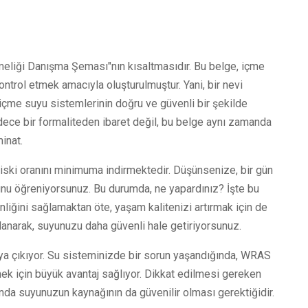
liği Danışma Şeması"nın kısaltmasıdır. Bu belge, içme
kontrol etmek amacıyla oluşturulmuştur. Yani, bir nevi
 içme suyu sistemlerinin doğru ve güvenli bir şekilde
adece bir formaliteden ibaret değil, bu belge aynı zamanda
inat.
 riski oranını minimuma indirmektedir. Düşünsenize, bir gün
ğunu öğreniyorsunuz. Bu durumda, ne yapardınız? İşte bu
liğini sağlamaktan öte, yaşam kalitenizi artırmak için de
llanarak, suyunuzu daha güvenli hale getiriyorsunuz.
ya çıkıyor. Su sisteminizde bir sorun yaşandığında, WRAS
ek için büyük avantaj sağlıyor. Dikkat edilmesi gereken
anda suyunuzun kaynağının da güvenilir olması gerektiğidir.