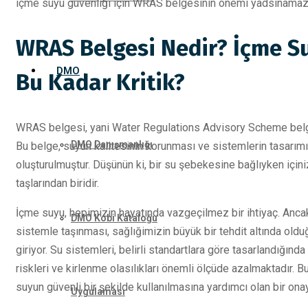
içme suyu güvenliği için WRAS belgesinin önemi yadsınamaz
WRAS Belgesi Nedir? İçme Su
DMO
Bu Kadar Kritik?
WRAS belgesi, yani Water Regulations Advisory Scheme belges
DMO Danışmanlığı
Bu belge, suyun kalitesinin korunması ve sistemlerin tasarım
oluşturulmuştur. Düşünün ki, bir su şebekesine bağlıyken içini
taşlarından biridir.
İçme suyu, hepimizin hayatında vazgeçilmez bir ihtiyaç. Ancak
DMO Kobi Kataloğu
sistemle taşınması, sağlığimizin büyük bir tehdit altında old
giriyor. Su sistemleri, belirli standartlara göre tasarlandığın
riskleri ve kirlenme olasılıkları önemli ölçüde azalmaktadır. 
suyun güvenli bir şekilde kullanılmasına yardımcı olan bir onay
Uygulaması