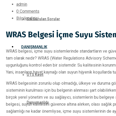
admin
0 Comments
Bilgilendirici
Sık Sorulan Sorular
WRAS Belgesi İçme Suyu Siste
DANIŞMANLIK
WRAS belgesi, içme suyu sistemlerinde standartların ve güvenli
tam olarak nedir? WRAS (Water Regulations Advisory Scheme), iç
uygunluğunu kontrol eden bir sistemdir. Su kalitesinin korunma
Yani, insanların hayat kaynağı olan suyun hijyenik koşullarda t
ÜTS Kayıt
WRAS belgesinin zorunlu olup olmadığı, ülkeye ve duruma göre
sisteminin kurulması için bu belgenin alınması şart olabilirken,
birçok yerel yönetim ve su sağlayıcı, sistemlerin bu belgey
Danışmanlığı
belgesi, suyun kalitesini güvence altına alırken, olası sağlık
sağlamlığı ne kadar önemliyse, içme suyu sistemlerinin de ay