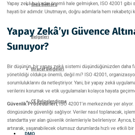
Yapay zekâ bu kadar önemli hale gelmişken, ISO 42001 gibi s
Gıda Sektörü
hayati bir adımdır. Unutmayın, doğru adımlarla hem rekabetçi k
Yapay Zekâ’yı Güvence Altın
Belgeleri
Sunuyor?
Bir düşünün, bir yapay zekâ sistemi düşündüğünüzden daha fazl
İhracat Belgeleri
yönetildiği oldukça önemli, değil mi? ISO 42001, organizasyonla
sorumluluklarını da netleştiriyor. Yani, bir yapay zekâ uygulam
verilerini korumak ve etik uygulamaları kolayca hayata geçirm
CE Belgelendirme
Güvenlik Prosedürleri
, ISO 42001’in merkezinde yer alıyor
döngüsünde güvenliği sağlıyor. Veriler nasıl toplanacak, işle
standartta yer alan güvenlik önlemleriyle belirleniyor. Ayrıca,
artırarak, yaşanabilecek olumsuz durumlarda hızlı ve etkili bi
DMO