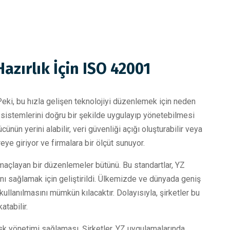
zırlık İçin ISO 42001
ki, bu hızla gelişen teknolojiyi düzenlemek için neden
Z sistemlerini doğru bir şekilde uygulayıp yönetebilmesi
ücünün yerini alabilir, veri güvenliği açığı oluşturabilir veya
ye giriyor ve firmalara bir ölçüt sunuyor.
amaçlayan bir düzenlemeler bütünü. Bu standartlar, YZ
sını sağlamak için geliştirildi. Ülkemizde ve dünyada geniş
kullanılmasını mümkün kılacaktır. Dolayısıyla, şirketler bu
atabilir.
isk yönetimi sağlaması. Şirketler, YZ uygulamalarında