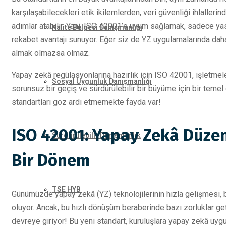
karşılaşabilecekleri etik ikilemlerden, veri güvenliği ihlaller
adımlar atabilir. Yani, ISO 42001’e uyum sağlamak, sadece yas
Kalite Belgesi Danışmanlığı
rekabet avantajı sunuyor. Eğer siz de YZ uygulamalarında daha 
almak olmazsa olmaz.
Yapay zekâ regülasyonlarına hazırlık için ISO 42001, işletme
Sosyal Uygunluk Danışmanlığı
sorunsuz bir geçiş ve sürdürülebilir bir büyüme için bir temel 
standartları göz ardı etmemekte fayda var!
ISO 42001: Yapay Zekâ Düzen
Sürdürülebilir Danışmanlık
Bir Dönem
TSE HYB
Günümüzde yapay zekâ (YZ) teknolojilerinin hızla gelişmesi,
oluyor. Ancak, bu hızlı dönüşüm beraberinde bazı zorluklar ge
devreye giriyor! Bu yeni standart, kuruluşlara yapay zekâ uygu