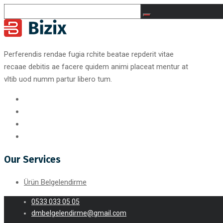
Perferendis rendae fugia rchite beatae repderit vitae
recaae debitis ae facere quidem animi placeat mentur at
vltib uod numm partur libero tum.
Our Services
Ürün Belgelendirme
0533 033 05 05
dmbelgelendirme@gmail.com