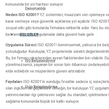
konusunda bir yol haritası sunuyor.
Danışmanlığı
Neden ISO 42001?
YZ sistemleri, muazzam veri işlemeye ve 
karar vermeye veya güvenlik açıklarına yol açabilir. ISO 42001,
sosyal etki gibi konularda firmalara rehberlik eder. Yani, bu s
belirlenir hem de uygulamalar daha güvenli hale gelir.
BELGELER
Uygulama Süreci
ISO 42001’i benimsemek, yalnızca bir bel
yolculuğudur. Kuruluşlar, YZ projelerinde sürekli değerlendiri
Bu, bir firmayı rakiplerinden ayıran faktörlerden biri olabilir.
ISO Belgelendirme
yönetmezseniz, yaşanan bir sorun tüm itibarınızı zedeleyebilir
elde edilebilir ve müşterilerin güveni artırılabilir.
Faydaları
ISO 42001’in sunduğu fırsatlar sadece iç süreçlerle s
Ürün Belgelendirme
olan ilişkileri de güçlendirir. Örneğin, bir kuruluşun YZ uygul
yatırımcılardan ilgi çekmesini sağlar. bu standart, işletmelere
sağlama konusunda büyük bir katkı sunuyor.