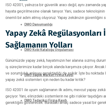
ISO 42001, yalnızca bir güvenlik aracı değil; aynı zamanda yapa
hayata geçirilmesine olanak tanıyor. Yani, sadece teknolojinin
önemli bir adım atmış oluyoruz. Yapay zekânızın güvenliğini 
DMO Danışmanlığı
Yapay Zekâ Regülasyonları İ
Sağlamanın Yolları
DMO Kobi Kataloğu Uygulaması
Günümüzde yapay zekâ, hayatımızın her alanına sızmış durumd
iş süreçlerimize kadar birçok alanda karşımıza çıkıyor. Ancak 
ve sorumluluk anlayışı gerektirdiği de aşikâr. İşte bu noktada 
DMO Sağlık Market Firma Kaydı
yapay zekâ sistemleri için neden bu kadar kritik?
ISO 42001 ile uyum sağlamanın ilk adımı, mevcut yapay zekâ 
geçiyor. Yani, elinizdeki sistemlerin ne gibi riskler taşıdığın
DMO Tedarikçi Firma Kaydı
gerektiğini gösterecek. Buradaki amaç sadece yasal bir gerek