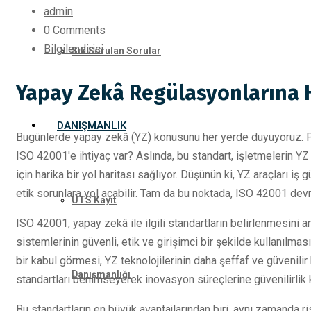
admin
0 Comments
Bilgilendirici
Sık Sorulan Sorular
Yapay Zekâ Regülasyonlarına Ha
DANIŞMANLIK
Bugünlerde yapay zekâ (YZ) konusunu her yerde duyuyoruz. Pe
ISO 42001'e ihtiyaç var? Aslında, bu standart, işletmelerin Y
için harika bir yol haritası sağlıyor. Düşünün ki, YZ araçları iş g
etik sorunlara yol açabilir. Tam da bu noktada, ISO 42001 devre
ÜTS Kayıt
ISO 42001, yapay zekâ ile ilgili standartların belirlenmesini 
sistemlerinin güvenli, etik ve girişimci bir şekilde kullanılma
bir kabul görmesi, YZ teknolojilerinin daha şeffaf ve güvenilir 
Danışmanlığı
standartları benimseyerek inovasyon süreçlerine güvenilirlik k
Bu standartların en büyük avantajlarından biri, aynı zamanda r