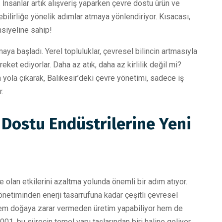
İnsanlar artık alışveriş yaparken çevre dostu ürün ve
bilirliğe yönelik adımlar atmaya yönlendiriyor. Kısacası,
nsiyeline sahip!
maya başladı. Yerel topluluklar, çevresel bilincin artmasıyla
ket ediyorlar. Daha az atık, daha az kirlilik değil mi?
yola çıkarak, Balıkesir’deki çevre yönetimi, sadece iş
r.
e Dostu Endüstrilerine Yeni
e olan etkilerini azaltma yolunda önemli bir adım atıyor.
yönetiminden enerji tasarrufuna kadar çeşitli çevresel
hem doğaya zarar vermeden üretim yapabiliyor hem de
4001, bu sürecin temel yapı taşlarından biri haline geliyor.