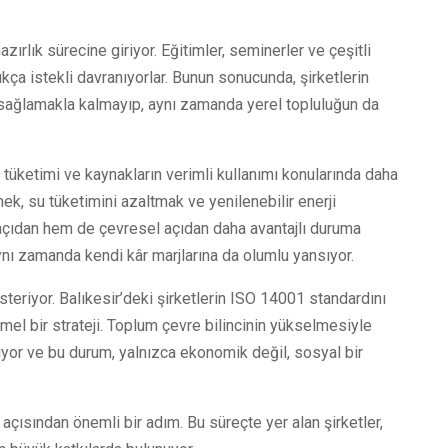
azırlık sürecine giriyor. Eğitimler, seminerler ve çeşitli
ukça istekli davranıyorlar. Bunun sonucunda, şirketlerin
jı sağlamakla kalmayıp, aynı zamanda yerel topluluğun da
 tüketimi ve kaynakların verimli kullanımı konularında daha
mek, su tüketimini azaltmak ve yenilenebilir enerji
açıdan hem de çevresel açıdan daha avantajlı duruma
aynı zamanda kendi kâr marjlarına da olumlu yansıyor.
österiyor. Balıkesir’deki şirketlerin ISO 14001 standardını
l bir strateji. Toplum çevre bilincinin yükselmesiyle
ıyor ve bu durum, yalnızca ekonomik değil, sosyal bir
 açısından önemli bir adım. Bu süreçte yer alan şirketler,