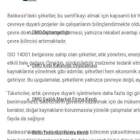
Balıkesir’deki şirketler, bu sertifikayı almak için kapsamlı bir h
çevreye duyarlı projeler ile çalışanlarını bilinçlendirmekte old
DMO Danışmanlığı
çevre dostu stratejiler geliştirmesi, yalnızca rekabet avanta
çevre bilincini artırmaktadır.
ISO 14001 belgesine sahip olan şirketler, atık yönetimi, enerji
etkili hale geliyor. Örneğin, sürdürülebilir malzeme tedarik et
DMO Kobi Kataloğu Uygulaması
kaynaklarına yönelmek gibi adımlar, şirketleri hem ekonomik 
getiriyor. Bu uygulamalar, şirketlerin yalnızca çevreye değil, 
Tüketiciler, artık çevreye duyarlı işletmelere daha fazla ilgi g
DMO Sağlık Market Firma Kaydı
benimsemesi, tüketicilerin güvenini kazanmak için de mükemme
beraber, doğal kaynakların korunmasına yönelik çalışmalar art
fayda da sağlıyor.
Balıkesir’deki bu hızlı dönüşüm, çevre bilincinin yükseltilmesi
DMO Tedarikçi Firma Kaydı