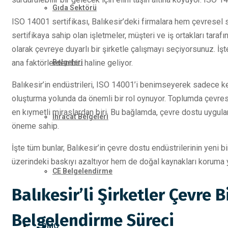
Gıda Sektörü
ISO 14001 sertifikası, Balıkesir’deki firmalara hem çevresel s
sertifikaya sahip olan işletmeler, müşteri ve iş ortakları tarafı
olarak çevreye duyarlı bir şirketle çalışmayı seçiyorsunuz. İş
ana faktörlerden biri haline geliyor.
Belgeleri
Balıkesir’in endüstrileri, ISO 14001’i benimseyerek sadece ke
oluşturma yolunda da önemli bir rol oynuyor. Toplumda çevres
en kıymetli miraslardan biri. Bu bağlamda, çevre dostu uygulama
İhracat Belgeleri
öneme sahip.
İşte tüm bunlar, Balıkesir’in çevre dostu endüstrilerinin yeni 
üzerindeki baskıyı azaltıyor hem de doğal kaynakları koruma 
CE Belgelendirme
Balıkesir’li Şirketler Çevre B
Belgelendirme Süreci
DMO