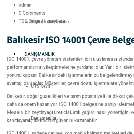
admin
0 Comments
TSE Belge Hizmetleri
Sık Sorulan Sorular
Balıkesir ISO 14001 Çevre Bel
DANIŞMANLIK
ISO 14001, çevre yönetim sistemleri için uluslararası standart
performanslarını iyileştirmelerine yardımcı olur. Yani, bir işle
yönünü kapsar. Balıkesir’deki işletmelerin bu belgelendirmeyi 
avantajı da sağlar. Müşteriler, çevre dostu işletmelere yönelme
ÜTS Kayıt
Balıkesir, doğal güzellikleri ve tarım potansiyeli ile dikkat ç
daha da önem kazanıyor. ISO 14001 belgesine sahip işletmeler,
Mesela, bir zeytinyağı üreticisi, atık yağları nasıl yönettiğini
Danışmanlığı
kanıtlayarak, tüketicinin güvenini kazanabilir.
ISO 14001, sadece çevreyi korumakla kalmaz, maliyetleri de d