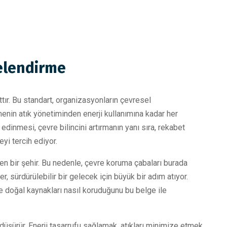
gelendirme
tır. Bu standart, organizasyonların çevresel
tmenin atık yönetiminden enerji kullanımına kadar her
edinmesi, çevre bilincini artırmanın yanı sıra, rekabet
yi tercih ediyor.
eken bir şehir. Bu nedenle, çevre koruma çabaları burada
 sürdürülebilir bir gelecek için büyük bir adım atıyor.
 ve doğal kaynakları nasıl koruduğunu bu belge ile
üşürür. Enerji tasarrufu sağlamak, atıkları minimize etmek