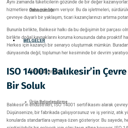
Aynı zamanda tüketicilerin gözünde de bir değer kazanıyorlar. 
hizmetlere daha çok önem veriyor. Bu da işletmeleri, sürdürüle
Danışmanlığı
çevreye duyarlı bir yaklaşım, ticari kazançlarınızı artırma pota
Bununla birlikte, Balıkesir halkı da bu değişimin bir parçası ol
birlikte doğal kaynaklarını koruma konusunda daha proaktif hare
BELGELER
Herkes için kazançlı bir senaryo oluşturmak mümkün. Buradan 
dünyasında değil, toplumun her kesiminde bir devrim yaratıyo
ISO 14001: Balıkesir’in Çevr
ISO Belgelendirme
Bir Soluk
Ürün Belgelendirme
Balıkesir’in endüstrileri, ISO 14001 sertifikasını alarak çevrey
Düşünsenize, bir fabrikada çalışıyorsunuz ve iş yeriniz, atık 
konularda standartlara uymaya özen gösteriyor. Bu sayede, 
sürdürülebilir bir gelecek için elini taşın altına koyuyor. ISO 1