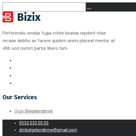
Perferendis rendae fugia rchite beatae repderit vitae
recaae debitis ae facere quidem animi placeat mentur at
vltib uod numm partur libero tum.
Our Services
Ürün Belgelendirme
0533 033 05 05
dmbelgelendirme@gmail.com