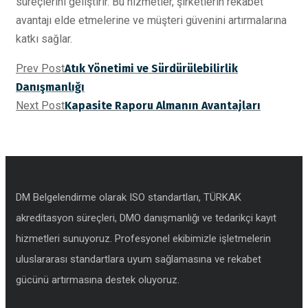
süreçlerini geliştirir. Bu hizmetler, şirketlerin rekabet
avantajı elde etmelerine ve müşteri güvenini artırmalarına
katkı sağlar.
Prev Post
Atık Yönetimi ve Sürdürülebilirlik
Danışmanlığı
Next Post
Kapasite Raporu Almanın Avantajları
DM Belgelendirme olarak ISO standartları, TÜRKAK
akreditasyon süreçleri, DMO danışmanlığı ve tedarikçi kayıt
hizmetleri sunuyoruz. Profesyonel ekibimizle işletmelerin
uluslararası standartlara uyum sağlamasına ve rekabet
gücünü artırmasına destek oluyoruz.