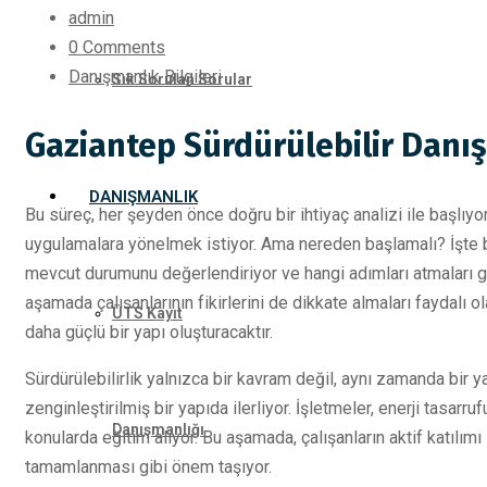
admin
0 Comments
Danışmanlık Bilgileri
Sık Sorulan Sorular
Gaziantep Sürdürülebilir Danı
DANIŞMANLIK
Bu süreç, her şeyden önce doğru bir ihtiyaç analizi ile başlıyo
uygulamalara yönelmek istiyor. Ama nereden başlamalı? İşte bu
mevcut durumunu değerlendiriyor ve hangi adımları atmaları gere
aşamada çalışanlarının fikirlerini de dikkate almaları faydalı ol
ÜTS Kayıt
daha güçlü bir yapı oluşturacaktır.
Sürdürülebilirlik yalnızca bir kavram değil, aynı zamanda bir 
zenginleştirilmiş bir yapıda ilerliyor. İşletmeler, enerji tasarr
Danışmanlığı
konularda eğitim alıyor. Bu aşamada, çalışanların aktif katılımı
tamamlanması gibi önem taşıyor.