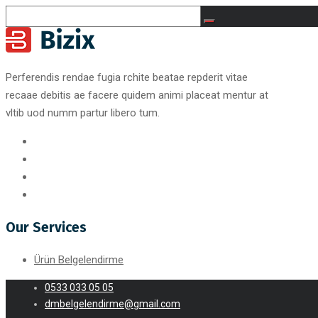
Perferendis rendae fugia rchite beatae repderit vitae
recaae debitis ae facere quidem animi placeat mentur at
vltib uod numm partur libero tum.
Our Services
Ürün Belgelendirme
0533 033 05 05
dmbelgelendirme@gmail.com