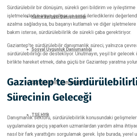
Sürdürülebilir bir dönüşüm, sürekli geri bildirim ve iyileştirme
işletmelerle bir araya geliyor ve nasıl ilerlediklerini değerlendi
Kalite Belgesi Danışmanlığı
azalma sağladıysa, bu başarıyı kutlamalı ve diğer işletmelere 
bakım isterse, sürdürülebilirlik de sürekli çaba gerektiriyor.
Gaziantep’te sürdürülebilir danışmanlık süreci, yalnızca çev
Sosyal Uygunluk Danışmanlığı
sürdürülebilirliği de destekliyor. Unutmayın, yeşil bir gelec
birlikte hareket etmek, daha güçlü bir Gaziantep yaratma yolu
Gaziantep’te Sürdürülebilirl
Sürdürülebilir Danışmanlık
Sürecinin Geleceği
TSE HYB
Danışmanlık sektörü, sürdürülebilirlik konusundaki gelişmelerle
uygulamalara geçiş yaparken uzmanlardan yardım alma ihtiyacı
nasıl bir fark yarattığını sorgulamak gerek. İşte burada, yere