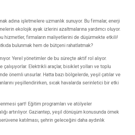
mak adına işletmelere uzmanlık sunuyor. Bu firmalar, enerji
melerin ekolojik ayak izlerini azaltmalarına yardımcı oluyor.
bu hizmetler, firmaların maliyetlerini de düşürmekte etkili!
atkıda bulunmak hem de bütçeni rahatlatmak?
ıyor. Yerel yönetimler de bu süreçte aktif rol alıyor.
alışıyorlar. Elektrikli araçlar, bisiklet yolları ve toplu
nde önemli unsurlar. Hatta bazı bölgelerde, yeşil çatılar ve
nlarını yeşillendirirken, sıcak havalarda serinletici bir etki
lenmesi şart! Eğitim programları ve atölyeler
alığı artırılıyor. Gaziantep, yeşil dönüşüm konusunda örnek
 serüvene katılması, şehrin geleceğini daha aydınlık