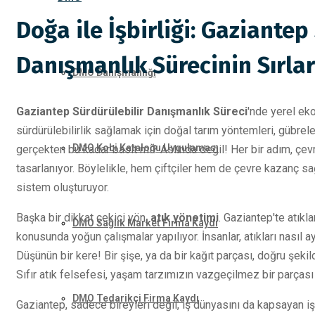
Doğa ile İşbirliği: Gaziantep
Danışmanlık Sürecinin Sırlar
DMO Danışmanlığı
Gaziantep Sürdürülebilir Danışmanlık Süreci
'nde yerel eko
sürdürülebilirlik sağlamak için doğal tarım yöntemleri, gübrel
DMO Kobi Kataloğu Uygulaması
gerçekten bu kadar basit mi? Aslında değil! Her bir adım, çev
tasarlanıyor. Böylelikle, hem çiftçiler hem de çevre kazanç sağl
sistem oluşturuyor.
Başka bir dikkat çekici yön,
atık yönetimi
. Gaziantep'te atık
DMO Sağlık Market Firma Kaydı
konusunda yoğun çalışmalar yapılıyor. İnsanlar, atıkları nasıl a
Düşünün bir kere! Bir şişe, ya da bir kağıt parçası, doğru şeki
Sıfır atık felsefesi, yaşam tarzımızın vazgeçilmez bir parçası 
DMO Tedarikçi Firma Kaydı
Gaziantep, sadece bireyleri değil, iş dünyasını da kapsayan işbir