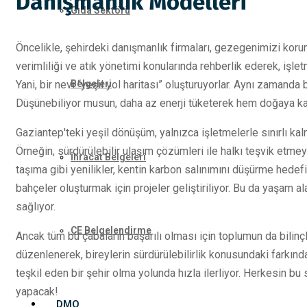
Danışmanlık Modelleri
Gıda Sektörü
Öncelikle, şehirdeki danışmanlık firmaları, gezegenimizi koru
verimliliği ve atık yönetimi konularında rehberlik ederek, işlet
Yani, bir nevi “yeşil yol haritası” oluşturuyorlar. Aynı zamanda 
Belgeleri
Düşünebiliyor musun, daha az enerji tüketerek hem doğaya k
Gaziantep'teki yeşil dönüşüm, yalnızca işletmelerle sınırlı kalm
Örneğin, sürdürülebilir ulaşım çözümleri ile halkı teşvik etmeye ç
İhracat Belgeleri
taşıma gibi yenilikler, kentin karbon salınımını düşürme hedefi
bahçeler oluşturmak için projeler geliştiriliyor. Bu da yaşam ala
sağlıyor.
CE Belgelendirme
Ancak tüm bu çabaların başarılı olması için toplumun da bilinç
düzenlenerek, bireylerin sürdürülebilirlik konusundaki farkınd
teşkil eden bir şehir olma yolunda hızla ilerliyor. Herkesin bu
yapacak!
DMO