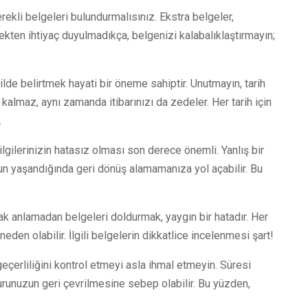
ekli belgeleri bulundurmalısınız. Ekstra belgeler,
rçekten ihtiyaç duyulmadıkça, belgenizi kalabalıklaştırmayın;
kilde belirtmek hayati bir öneme sahiptir. Unutmayın, tarih
lmaz, aynı zamanda itibarınızı da zedeler. Her tarih için
.
ilgilerinizin hatasız olması son derece önemli. Yanlış bir
run yaşandığında geri dönüş alamamanıza yol açabilir. Bu
rak anlamadan belgeleri doldurmak, yaygın bir hatadır. Her
en olabilir. İlgili belgelerin dikkatlice incelenmesi şart!
 geçerliliğini kontrol etmeyi asla ihmal etmeyin. Süresi
runuzun geri çevrilmesine sebep olabilir. Bu yüzden,