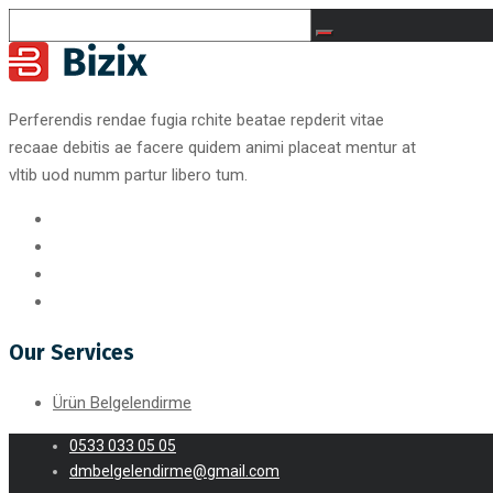
Perferendis rendae fugia rchite beatae repderit vitae
recaae debitis ae facere quidem animi placeat mentur at
vltib uod numm partur libero tum.
Our Services
Ürün Belgelendirme
0533 033 05 05
dmbelgelendirme@gmail.com