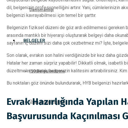
dil, belgenizin profesyonelliğini artırır. Yani, cümlelerinizin a
Danışmanlığı
belgenizi kavrayabilmesi için temel bir şarttır.
Belgenizin fiziksel düzeni de göz ardı edilmemesi gereken bir d
arasında mantıklı bir hiyerarşi oluşturarak belgeyi daha okunabil
BELGELER
sayfanın iç düzeni sizi daha çok cezbetmez mi? İşte, belgeler
Son olarak, evrakın son halini verdiğinizde bir kez daha g
Hatalar her zaman sürpriz yapabilir! Dikkatli olmak, isabetli 
düzeltmeler yaparak, belgenizin kalitesini artırabilirsiniz. Kim 
ISO Belgelendirme
Bu noktaları göz önünde bulundurarak, HYB belgenizi hazırlar
Evrak Hazırlığında Yapılan H
Ürün Belgelendirme
Başvurusunda Kaçınılması G