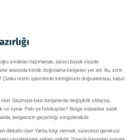
zırlığı
ğru evrakları hazırlamak, süreci büyük ölçüde
geler arasında kimlik doğrulama belgeleri yer alır. Bu, sizin
? Çünkü resmi işlemlerde kimliğinizin doğrulanması, kabul
 olun. Geçmişte bazı belgelerde değişiklik olduysa,
 rol oynar. Peki ya fotokopiler? Belge orijinaline sadık
lde, belgenizin geçerliliği sorgulanabilir.
en dikkatli olun! Yanlış bilgi vermek, sürecinizi gereksiz
n geri çevrilmesine sebep olabilir. Sürecin başından sonuna