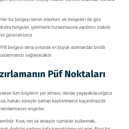
. Her bir belgeyi temin ederken, ek belgeleri de göz
tra belgeler, işlemlerin hızlanmasına yardımcı olabilir.
ğini göreceksiniz.
HYB belgesi alma yolunda en büyük adımlardan biridir.
kazanmanızı sağlayacaktır.
zırlamanın Püf Noktaları
reken tüm bilgilerin yer alması, ileride yaşayabileceğiniz
lışsa, hukuki süreçte zaman kaybetmeniz kaçınılmazdır.
mamlanmasını engeller.
lidir. Kısa, net ve anlaşılır cümleler kullanmak,
 ifadeler sadece kafa karışıklığına yol açar. Akıcı bir