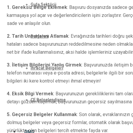
Gıda Sektörü
1. Gereksiz Belge Eklemek
: Başvuru dosyanızda sadece ger
karmaşaya yol açar ve değerlendiricilerin işini zorlaştırır. Ge
sade ve anlaşılır olun.
2. Tarih Unsurlarını Atlamak
: Evrağınızda tarihleri doğru şe
Belgeleri
hataları sadece başvurunuzun reddedilmesine neden olmakla ka
net bir ifade kullanmalısınız, aksi halde işlemleriniz uzayabilir
3. İletişim Bilgilerini Yanlış Girmek
: Başvurunuzda iletişim b
İhracat Belgeleri
telefon numarası veya e-posta adresi, belgelerle ilgili bir so
bilgileri iki kere kontrol etmeyi ihmal etmeyin!
4. Eksik Bilgi Vermek
: Başvurunuzun gerekliliklerini tam ola
CE Belgelendirme
detayı gözden kaçırmak, başvurunuzun geçersiz sayılmasına ned
5. Geçersiz Belgeler Kullanmak
: Son olarak, evraklarınızın
dolmuş belgeler veya geçersiz formlar, otomatik olarak başvu
yürürlükte olan belgeleri tercih etmekte fayda var.
DMO