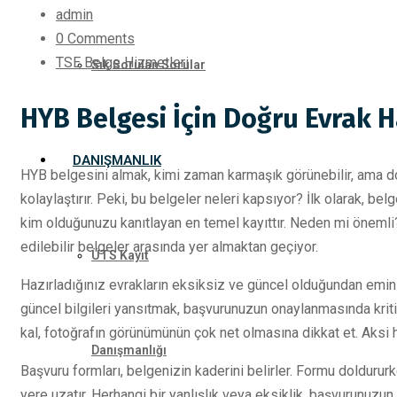
admin
0 Comments
TSE Belge Hizmetleri
Sık Sorulan Sorular
HYB Belgesi İçin Doğru Evrak Ha
DANIŞMANLIK
HYB belgesini almak, kimi zaman karmaşık görünebilir, ama do
kolaylaştırır. Peki, bu belgeler neleri kapsıyor? İlk olarak, bel
kim olduğunuzu kanıtlayan en temel kayıttır. Neden mi önemli
edilebilir belgeler arasında yer almaktan geçiyor.
ÜTS Kayıt
Hazırladığınız evrakların eksiksiz ve güncel olduğundan emin
güncel bilgileri yansıtmak, başvurunuzun onaylanmasında kritik
kal, fotoğrafın görünümünün çok net olmasına dikkat et. Aksi ha
Danışmanlığı
Başvuru formları, belgenizin kaderini belirler. Formu doldururk
yere uzatır. Herhangi bir yanlışlık veya eksiklik, başvurunuzu