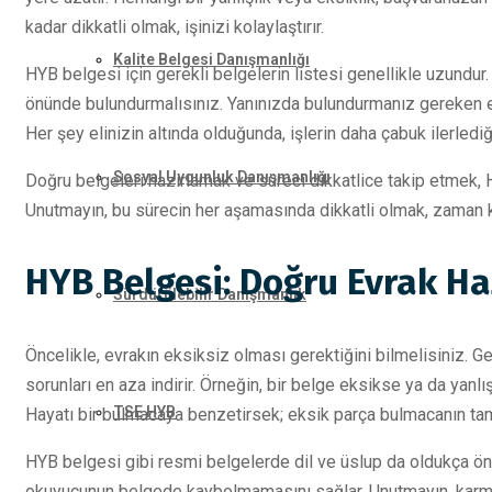
kadar dikkatli olmak, işinizi kolaylaştırır.
Kalite Belgesi Danışmanlığı
HYB belgesi için gerekli belgelerin listesi genellikle uzundur
önünde bulundurmalısınız. Yanınızda bulundurmanız gereken eks
Her şey elinizin altında olduğunda, işlerin daha çabuk ilerledi
Sosyal Uygunluk Danışmanlığı
Doğru belgeleri hazırlamak ve süreci dikkatlice takip etmek, 
Unutmayın, bu sürecin her aşamasında dikkatli olmak, zaman 
HYB Belgesi: Doğru Evrak Ha
Sürdürülebilir Danışmanlık
Öncelikle, evrakın eksiksiz olması gerektiğini bilmelisiniz. Ge
sorunları en aza indirir. Örneğin, bir belge eksikse ya da yan
TSE HYB
Hayatı bir bulmacaya benzetirsek; eksik parça bulmacanın ta
HYB belgesi gibi resmi belgelerde dil ve üslup da oldukça önem
okuyucunun belgede kaybolmamasını sağlar. Unutmayın, karmaşık