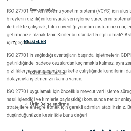
Danışmanlığı
ISO 27701, bir veri koruma yönetim sistemi (VGYS) için uluslar
bireylerin gizliliğini koruyarak veri işleme süreçlerini siste
ile birlikte çalışarak, bilgi güvenliği yönetim sisteminizi güçle
getirmenize olanak tanır. Kimler bu standartla ilgili olmalı? A
BELGELER
için geçerlidir.
ISO 27701'in sağladığı avantajların başında, işletmelerin GD
getirildiğinde, sadece cezalardan kaçınmakla kalmaz, aynı za
gizliliklerini önemseyen bir şirketle çalıştığında kendilerini d
ISO Belgelendirme
dolayısıyla işletmenizin kârına yansır.
ISO 27701 uygulamak için öncelikle mevcut veri işleme süreçle
nasıl işlendiği ve kimlerle paylaşıldığı konusunda net bir anlay
Ürün Belgelendirme
stratejilere entegre etmek için gerekli adımları atabilirsiniz.
düşündüğünüzde kesinlikle buna değer!