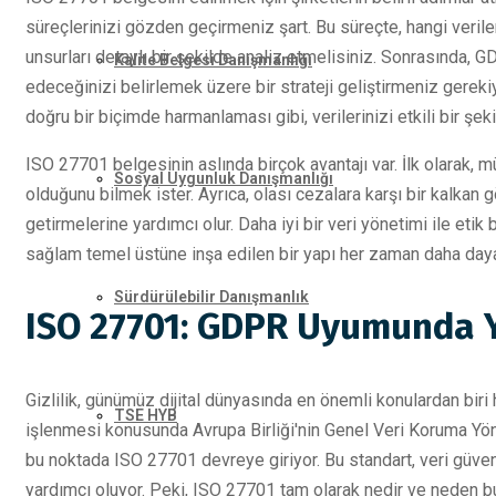
süreçlerinizi gözden geçirmeniz şart. Bu süreçte, hangi verile
unsurları detaylı bir şekilde analiz etmelisiniz. Sonrasında, GD
Kalite Belgesi Danışmanlığı
edeceğinizi belirlemek üzere bir strateji geliştirmeniz gereki
doğru bir biçimde harmanlaması gibi, verilerinizi etkili bir şe
ISO 27701 belgesinin aslında birçok avantajı var. İlk olarak, mü
Sosyal Uygunluk Danışmanlığı
olduğunu bilmek ister. Ayrıca, olası cezalara karşı bir kalkan g
getirmelerine yardımcı olur. Daha iyi bir veri yönetimi ile et
sağlam temel üstüne inşa edilen bir yapı her zaman daha daya
Sürdürülebilir Danışmanlık
ISO 27701: GDPR Uyumunda Y
Gizlilik, günümüz dijital dünyasında en önemli konulardan biri 
TSE HYB
işlenmesi konusunda Avrupa Birliği'nin Genel Veri Koruma Yöne
bu noktada ISO 27701 devreye giriyor. Bu standart, veri güve
yardımcı oluyor. Peki, ISO 27701 tam olarak nedir ve neden b