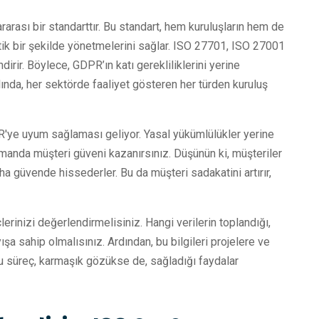
arası bir standarttır. Bu standart, hem kuruluşların hem de
matik bir şekilde yönetmelerini sağlar. ISO 27701, ISO 27001
ndirir. Böylece, GDPR’ın katı gerekliliklerini yerine
slında, her sektörde faaliyet gösteren her türden kuruluş
PR'ye uyum sağlaması geliyor. Yasal yükümlülükler yerine
manda müşteri güveni kazanırsınız. Düşünün ki, müşteriler
aha güvende hissederler. Bu da müşteri sadakatini artırır,
rinizi değerlendirmelisiniz. Hangi verilerin toplandığı,
ışa sahip olmalısınız. Ardından, bu bilgileri projelere ve
 Bu süreç, karmaşık gözükse de, sağladığı faydalar