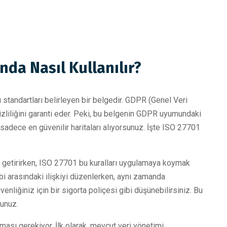
da Nasıl Kullanılır?
standartları belirleyen bir belgedir. GDPR (Genel Veri
izliliğini garanti eder. Peki, bu belgenin GDPR uyumundaki
 sadece en güvenilir haritaları alıyorsunuz. İşte ISO 27701
ar getirirken, ISO 27701 bu kuralları uygulamaya koymak
ibi arasındaki ilişkiyi düzenlerken, aynı zamanda
üvenliğiniz için bir sigorta poliçesi gibi düşünebilirsiniz. Bu
sunuz.
ması gerekiyor. İlk olarak, mevcut veri yönetimi