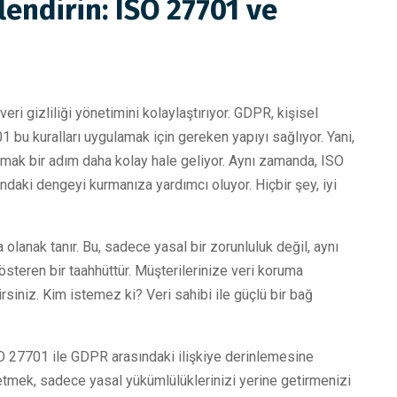
lendirin: ISO 27701 ve
i gizliliği yönetimini kolaylaştırıyor. GDPR, kişisel
01 bu kuralları uygulamak için gereken yapıyı sağlıyor. Yani,
ak bir adım daha kolay hale geliyor. Aynı zamanda, ISO
ındaki dengeyi kurmanıza yardımcı oluyor. Hiçbir şey, iyi
 olanak tanır. Bu, sadece yasal bir zorunluluk değil, aynı
gösteren bir taahhüttür. Müşterilerinize veri koruma
irsiniz. Kim istemez ki? Veri sahibi ile güçlü bir bağ
ISO 27701 ile GDPR arasındaki ilişkiye derinlemesine
etmek, sadece yasal yükümlülüklerinizi yerine getirmenizi