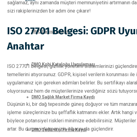
sağlamaz, aynı zamanda müşteri memnuniyetini artırmanın da en
sizi rakiplerinizden bir adım öne çıkarır!
ISO 27701 Belgesi: GDPR Uy
DMO Danışmanlığı
Anahtar
DMO Kobi Kataloğu Uygulaması
ISO 27701 belgesi, gizlilik yönetimi sistemlerinizi güçlendiren
temellerini atıyorsunuz. GDPR, kişisel verilerin korunması ile il
uygulamanız için gereken adımları belirler. Bu sertifikayı alar
oluyorsunuz hem de müşterilerinize verdiğiniz sözü tutuyors
DMO Sağlık Market Firma Kaydı
Düşünün ki, bir dağ tepesinde güneş doğuyor ve tüm manzara b
işleme süreçlerinize bu şeffaflık katmanını ekler. Artık hangi ve
böylece potansiyel riskleri minimize edebilirsiniz. Müşteriler i
artar. Bu durum, işletmenizin itibarını da güçlendirir.
DMO Tedarikçi Firma Kaydı