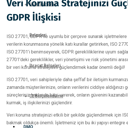
Veri Koruma Stratejinizi Güç
Gıda Sektörü
GDPR İlişkisi
Belgeleri
ISO 27701, GDPR ile uyumlu bir çerçeve sunarak işletmelere ver
verilerin korunmasına yönelik katı kurallar getirirken, ISO 277
ISO 27701’i benimseyerek, GDPR gerekliliklerine uyum sağlam
27701’deki gereklilikler, veri yönetişimi ve risk yönetimi aras
İhracat Belgeleri
bir veri koruma stratejisini güçlendirmek kadar önemli değil!
ISO 27701, veri sahipleriyle daha şeffaf bir iletişim kurmanıza
zamanda müşterilerinize, onların verilerini ciddiye aldığınızı 
süreçleriniz hakkında bilgi vererek, onların güvenini kazanabil
CE Belgelendirme
kurmak, iş ilişkilerinizi güçlendirir.
Veri koruma stratejinizi etkili bir şekilde güçlendirmek için 
bakmak oldukça önemli. İşletmeniz için bu iki yapıyı entegre 
DMO