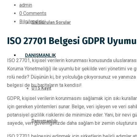
admin
0 Comments
Bilgilendirici
Sık Sorulan Sorular
ISO 27701 Belgesi GDPR Uyumun
DANIŞMANLIK
ISO 27701, kişisel verilerin korunması konusunda uluslararası 
Koruma Yönetmeliği) ile uyumlu bir şekilde veri yönetimi ve g
rolü nedir? Düşünün ki, bir yolculuğa çıkıyorsunuz ve yanınıza
belgesi de bu haritaların ta kendisi!
ÜTS Kayıt
GDPR, kişisel verilerin korunmasını sağlamak için sıkı kurall
için gereken yöntemleri sunar. Belge, veri işleyen ve veri sah
potansiyel gizlilik risklerini de minimize eder. Yani, bir nevi g
Danışmanlığı
sayede, veri güvenliğinizde daha sağlam bir zemin oluşturur
ISO 27701 belgesini edinmek için şirketlerin belirli adımlar at