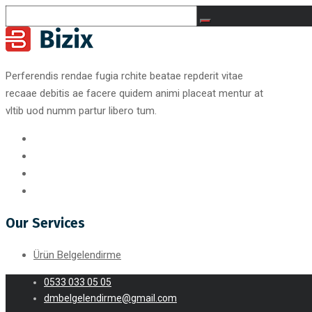
Perferendis rendae fugia rchite beatae repderit vitae
recaae debitis ae facere quidem animi placeat mentur at
vltib uod numm partur libero tum.
Our Services
Ürün Belgelendirme
0533 033 05 05
dmbelgelendirme@gmail.com