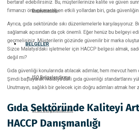
bertaraf edebilirsiniz. Bu, müşterilerinize kalite ve güven sun
firmanızı öne çıkaracak en etkili yollardan biri, gıda güvenliğ
Danışmanlığı
Ayrıca, gıda sektöründe sıkı düzenlemelerle karşılaşıyoruz
sağlamak açısından da çok önemli. Eğer henüz bu belgeyi 
geçmelisiniz. Müşterilerin gözünde güvenilir bir marka oluşturm
BELGELER
Sizce Malatya'daki işletmeler için HACCP belgesi almak, sadec
değil mi?
Gıda güvenliği konularında atılacak adımlar, hem mevcut hem de
ISO Belgelendirme
Şimdi başlayarak Malatya'daki gıda güvenliği standartlarını yüks
Unutmayın, sağlıklı bir gelecek için doğru adımları atmak her z
Gıda Sektöründe Kaliteyi Ar
Ürün Belgelendirme
HACCP Danışmanlığı