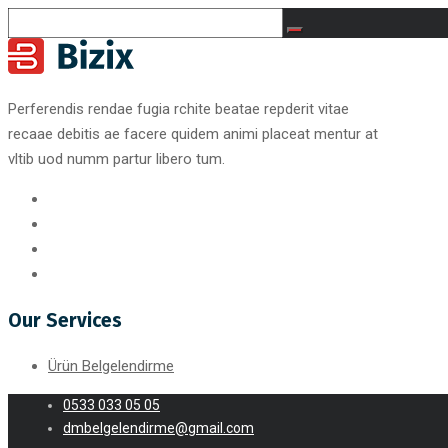
Perferendis rendae fugia rchite beatae repderit vitae
recaae debitis ae facere quidem animi placeat mentur at
vltib uod numm partur libero tum.
Our Services
Ürün Belgelendirme
0533 033 05 05
dmbelgelendirme@gmail.com