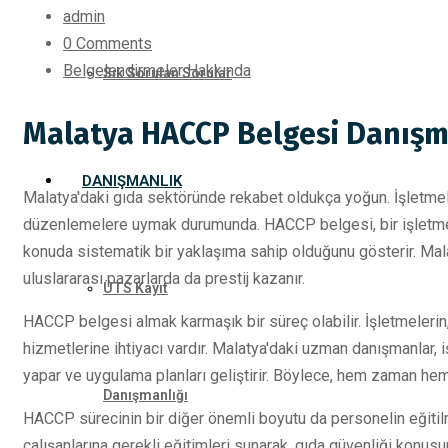
admin
0 Comments
Belgelendirmeler Hakkında
Sık Sorulan Sorular
Malatya HACCP Belgesi Danışm
DANIŞMANLIK
Malatya'daki gıda sektöründe rekabet oldukça yoğun. İşletmel
düzenlemelere uymak durumunda. HACCP belgesi, bir işletmenin
konuda sistematik bir yaklaşıma sahip olduğunu gösterir. Mala
uluslararası pazarlarda da prestij kazanır.
ÜTS Kayıt
HACCP belgesi almak karmaşık bir süreç olabilir. İşletmelerin
hizmetlerine ihtiyacı vardır. Malatya'daki uzman danışmanlar, i
yapar ve uygulama planları geliştirir. Böylece, hem zaman hem
Danışmanlığı
HACCP sürecinin bir diğer önemli boyutu da personelin eğitilm
çalışanlarına gerekli eğitimleri sunarak, gıda güvenliği konusun