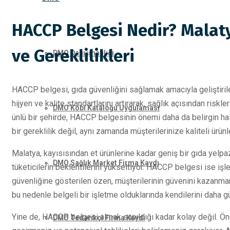
HACCP Belgesi Nedir? Malaty
ve Gereklilikleri
DMO Danışmanlığı
HACCP belgesi, gıda güvenliğini sağlamak amacıyla geliştirilen
hijyen ve kalite standartlarını artırarak, sağlık açısından risk
DMO Kobi Kataloğu Uygulaması
ünlü bir şehirde, HACCP belgesinin önemi daha da belirgin hal
bir gereklilik değil, aynı zamanda müşterilerinize kaliteli ürün
Malatya, kayısısından et ürünlerine kadar geniş bir gıda yelpaz
DMO Sağlık Market Firma Kaydı
tüketicilerin beklentilerini yükseltiyor. HACCP belgesi ise işle
güvenliğine gösterilen özen, müşterilerinin güvenini kazanmanın
bu nedenle belgeli bir işletme olduklarında kendilerini daha 
Yine de, HACCP belgesi almak sanıldığı kadar kolay değil. Önc
DMO Tedarikçi Firma Kaydı