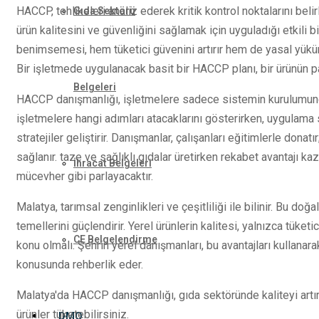
HACCP, tehlikeleri analiz ederek kritik kontrol noktalarını beli
Gıda Sektörü
ürün kalitesini ve güvenliğini sağlamak için uyguladığı etkili b
benimsemesi, hem tüketici güvenini artırır hem de yasal yükü
Bir işletmede uygulanacak basit bir HACCP planı, bir ürünün pa
Belgeleri
HACCP danışmanlığı, işletmelere sadece sistemin kurulumunda 
işletmelere hangi adımları atacaklarını gösterirken, uygulama s
stratejiler geliştirir. Danışmanlar, çalışanları eğitimlerle donatı
sağlanır. taze ve sağlıklı gıdalar üretirken rekabet avantajı kaz
İhracat Belgeleri
mücevher gibi parlayacaktır.
Malatya, tarımsal zenginlikleri ve çeşitliliği ile bilinir. Bu d
temellerini güçlendirir. Yerel ürünlerin kalitesi, yalnızca tüketi
CE Belgelendirme
konu olmalı. Şehrin yerel danışmanları, bu avantajları kullanara
konusunda rehberlik eder.
Malatya'da HACCP danışmanlığı, gıda sektöründe kaliteyi artı
ürünler tüketebilirsiniz.
DMO