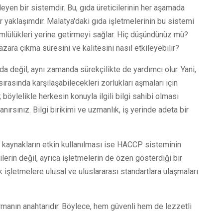
rleyen bir sistemdir. Bu, gıda üreticilerinin her aşamada
ir yaklaşımdır. Malatya'daki gıda işletmelerinin bu sistemi
mlülükleri yerine getirmeyi sağlar. Hiç düşündünüz mü?
zara çıkma süresini ve kalitesini nasıl etkileyebilir?
değil, aynı zamanda sürekçilikte de yardımcı olur. Yani,
ırasında karşılaşabilecekleri zorlukları aşmaları için
r; böylelikle herkesin konuyla ilgili bilgi sahibi olması
anırsınız. Bilgi birikimi ve uzmanlık, iş yerinde adeta bir
oğal kaynakların etkin kullanılması ise HACCP sisteminin
cilerin değil, ayrıca işletmelerin de özen gösterdiği bir
k işletmelere ulusal ve uluslararası standartlara ulaşmaları
rmanın anahtarıdır. Böylece, hem güvenli hem de lezzetli