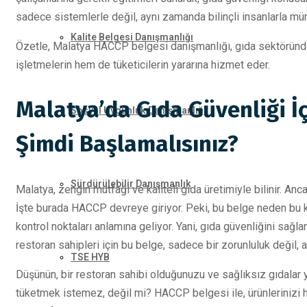
sadece sistemlerle değil, aynı zamanda bilinçli insanlarla m
Kalite Belgesi Danışmanlığı
Özetle, Malatya HACCP belgesi danışmanlığı, gıda sektöründe 
işletmelerin hem de tüketicilerin yararına hizmet eder.
Malatya’da Gıda Güvenliği İ
Sosyal Uygunluk Danışmanlığı
Şimdi Başlamalısınız?
Sürdürülebilir Danışmanlık
Malatya, zengin mutfağı ve kaliteli gıda üretimiyle bilinir. An
İşte burada HACCP devreye giriyor. Peki, bu belge neden bu ka
kontrol noktaları anlamına geliyor. Yani, gıda güvenliğini sağla
restoran sahipleri için bu belge, sadece bir zorunluluk değil,
TSE HYB
Düşünün, bir restoran sahibi olduğunuzu ve sağlıksız gıdalar
tüketmek istemez, değil mi? HACCP belgesi ile, ürünlerinizi h