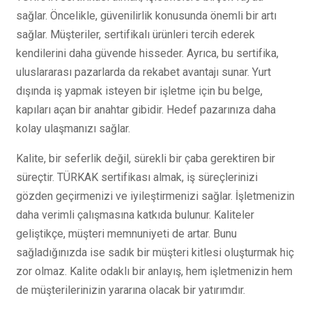
sağlar. Öncelikle, güvenilirlik konusunda önemli bir artı
sağlar. Müşteriler, sertifikalı ürünleri tercih ederek
kendilerini daha güvende hisseder. Ayrıca, bu sertifika,
uluslararası pazarlarda da rekabet avantajı sunar. Yurt
dışında iş yapmak isteyen bir işletme için bu belge,
kapıları açan bir anahtar gibidir. Hedef pazarınıza daha
kolay ulaşmanızı sağlar.
Kalite, bir seferlik değil, sürekli bir çaba gerektiren bir
süreçtir. TÜRKAK sertifikası almak, iş süreçlerinizi
gözden geçirmenizi ve iyileştirmenizi sağlar. İşletmenizin
daha verimli çalışmasına katkıda bulunur. Kaliteler
geliştikçe, müşteri memnuniyeti de artar. Bunu
sağladığınızda ise sadık bir müşteri kitlesi oluşturmak hiç
zor olmaz. Kalite odaklı bir anlayış, hem işletmenizin hem
de müşterilerinizin yararına olacak bir yatırımdır.