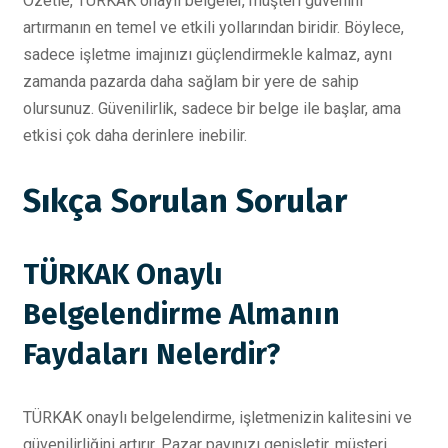
Özetle, TÜRKAK onaylı belgeler, müşteri güvenini
artırmanın en temel ve etkili yollarından biridir. Böylece,
sadece işletme imajınızı güçlendirmekle kalmaz, aynı
zamanda pazarda daha sağlam bir yere de sahip
olursunuz. Güvenilirlik, sadece bir belge ile başlar, ama
etkisi çok daha derinlere inebilir.
Sıkça Sorulan Sorular
TÜRKAK Onaylı
Belgelendirme Almanın
Faydaları Nelerdir?
TÜRKAK onaylı belgelendirme, işletmenizin kalitesini ve
güvenilirliğini artırır. Pazar payınızı genişletir, müşteri