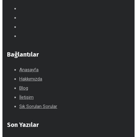
Bağlantılar
Anasayfa
Hakkımızda
Blog
İletişim
Sık Sorulan Sorular
Son Yazılar