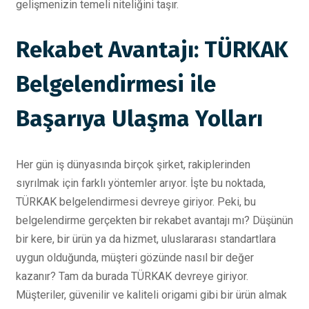
gelişmenizin temeli niteliğini taşır.
Rekabet Avantajı: TÜRKAK
Belgelendirmesi ile
Başarıya Ulaşma Yolları
Her gün iş dünyasında birçok şirket, rakiplerinden
sıyrılmak için farklı yöntemler arıyor. İşte bu noktada,
TÜRKAK belgelendirmesi devreye giriyor. Peki, bu
belgelendirme gerçekten bir rekabet avantajı mı? Düşünün
bir kere, bir ürün ya da hizmet, uluslararası standartlara
uygun olduğunda, müşteri gözünde nasıl bir değer
kazanır? Tam da burada TÜRKAK devreye giriyor.
Müşteriler, güvenilir ve kaliteli origami gibi bir ürün almak