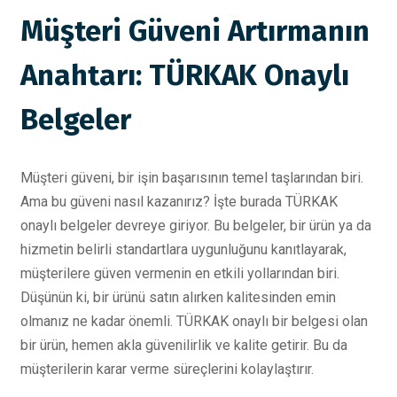
Müşteri Güveni Artırmanın
Anahtarı: TÜRKAK Onaylı
Belgeler
Müşteri güveni, bir işin başarısının temel taşlarından biri.
Ama bu güveni nasıl kazanırız? İşte burada TÜRKAK
onaylı belgeler devreye giriyor. Bu belgeler, bir ürün ya da
hizmetin belirli standartlara uygunluğunu kanıtlayarak,
müşterilere güven vermenin en etkili yollarından biri.
Düşünün ki, bir ürünü satın alırken kalitesinden emin
olmanız ne kadar önemli. TÜRKAK onaylı bir belgesi olan
bir ürün, hemen akla güvenilirlik ve kalite getirir. Bu da
müşterilerin karar verme süreçlerini kolaylaştırır.