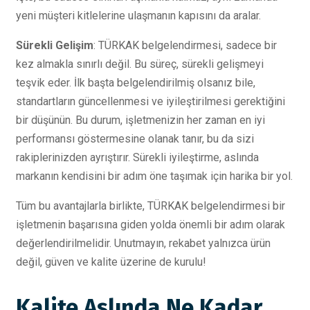
yeni müşteri kitlelerine ulaşmanın kapısını da aralar.
Sürekli Gelişim
: TÜRKAK belgelendirmesi, sadece bir
kez almakla sınırlı değil. Bu süreç, sürekli gelişmeyi
teşvik eder. İlk başta belgelendirilmiş olsanız bile,
standartların güncellenmesi ve iyileştirilmesi gerektiğini
bir düşünün. Bu durum, işletmenizin her zaman en iyi
performansı göstermesine olanak tanır, bu da sizi
rakiplerinizden ayrıştırır. Sürekli iyileştirme, aslında
markanın kendisini bir adım öne taşımak için harika bir yol.
Tüm bu avantajlarla birlikte, TÜRKAK belgelendirmesi bir
işletmenin başarısına giden yolda önemli bir adım olarak
değerlendirilmelidir. Unutmayın, rekabet yalnızca ürün
değil, güven ve kalite üzerine de kurulu!
Kalite Aslında Ne Kadar